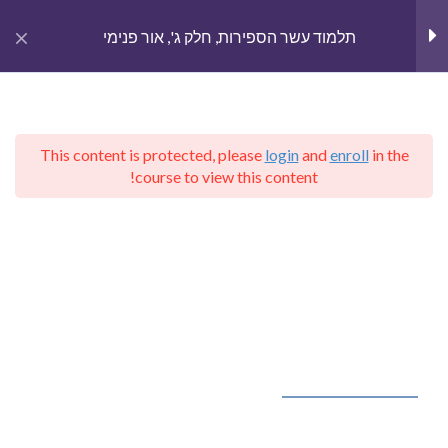
gation
תלמוד עשר הספירות, חלק ג', אור פנימי
פרק א'
4
This content is protected, please
login
and
enroll
in the
פרק ב'
3
English
course to view this content!
Home
Courses
קבלת הרב יהודה לייב הלוי אשלג
תלמוד עשר הספירות, חלק ג', אור פנימי
פרק ג'
5
פרק ד'
7
קבלה – יודאיקה בפייסבוק
פרק ה'
3
Kabbalah – Judaica