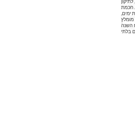
לתיקון
. חכמת
 ימים,
 מומלץ
 השנה
ם בלתי