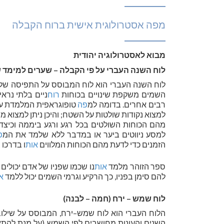
מפה אסטרולוגית אישית ברוח הקבלה
מבוא לאסטרולוגיה יהודית
לוח השנה העברי על פי הקבלה – שערים למימד ש
לוח השנה העברי הוא לוח המבוסס על התפיסה של
השמים משקפת שינויים בכוחות
רוח
ניים בלתי נרא
רבים אחרים. בדומה למ
פה
טופוגראפית המלמדת על תכ
למצוא נקודות שולטות על השטח; והיכן ניתן למצוא מי
מהם הכוחות השולטים בכל רגע ורגע ביממה וכיצד 
למסע ניווטים ביער או במדבר ללא שלמד את המ
פ
הזמנים כדי לדעת מהם הכוחות המלווים
אות
ו בדרכו 
ספר הזוהר מלמד
אות
נו שכמו שפניו של אדם יכולים
להם סימן בפניו, כך הרקיע וגרמי השמים יכול ללמד
א
לוח שמש – ירח (חמה – לבנה)
הלוח העברי הוא לוח שמש–ירח, המבוסס על שילוב 