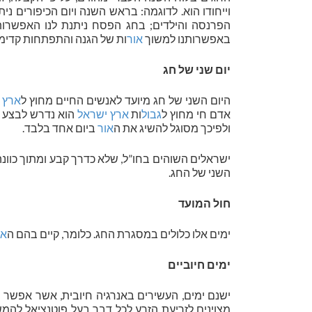
וייחודו הוא. לדוגמה: בראש השנה ויום הכיפורים נ
הפרנסה והילדים; בחג הפסח ניתנת לנו האפשרות 
באפשרותנו למשוך
אור
ות של הגנה והתפתחות קדימה;
יום שני של חג
היום השני של חג מיועד לאנשים החיים מחוץ ל
ארץ 
אדם חי מחוץ ל
גבול
ות
ארץ ישראל
הוא נדרש לבצע מ
ולפיכך מסוגל להשיג את ה
אור
ביום אחד בלבד.
ישראלים השוהים בחו”ל, שלא כדרך קבע ומתוך כוונ
השני של החג.
חול המועד
ימים אלו כלולים במסגרת החג. כלומר, קיים בהם ה
או
ימים חיוביים
ישנם ימים, העשירים באנרגיה חיובית, אשר אפשר
מצוינים לזריעת הזרע לכל דבר בעל פוטנציאל להמשכי