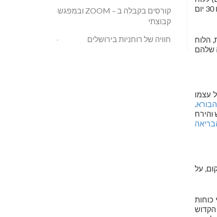
החמה (365 ימים בשנה) ישנן 7 שנים מעוברות בכל מחזור של 19 שנים, שבהן נוסף חודש אדר – אדר ב’. כל חודש כולל 29 או 30 יום
קורסים בקבלה ב – ZOOM ובמפגש
קבוצתי
חוויה של רוחניות בירושלים
, הלוח
ה שלהם
 עצמו
הבורא
.
 והירח
בריאה
ום, על
 כוחות
הקדוש