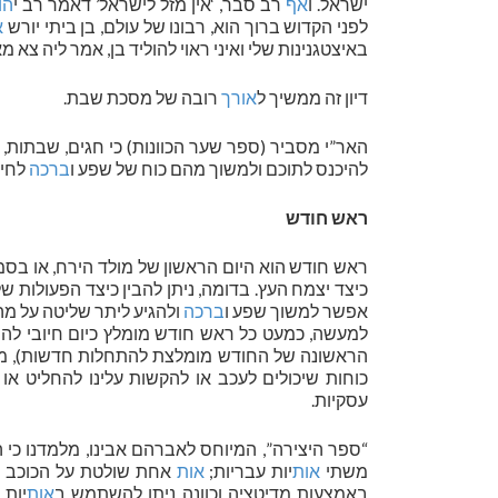
ישראל. ו
אף
רב סבר, ‘אין מזל לישראל’ דאמר רב י
הו
לפני הקדוש ברוך הוא, רבונו של עולם, בן ביתי יורש
א
באיצטגנינות שלי ואיני ראוי להוליד בן, אמר ליה צא מ
דיון זה ממשיך ל
אורך
רובה של מסכת שבת.
האר”י מסביר (ספר שער הכוונות) כי חגים, שבתות,
להיכנס לתוכם ולמשוך מהם כוח של שפע ו
ברכה
לחיינ
ראש חודש
ראש חודש הוא היום הראשון של מולד הירח, או בסמי
כיצד יצמח העץ. בדומה, ניתן להבין כיצד הפעולות 
אפשר למשוך שפע ו
ברכה
ולהגיע ליתר שליטה על מה
למעשה, כמעט כל ראש חודש מומלץ כיום חיובי להתח
הראשונה של החודש מומלצת להתחלות חדשות), מלב
כוחות שיכולים לעכב או להקשות עלינו להחליט או
עסקיות.
“ספר היצירה”, המיוחס לאברהם אבינו, מלמדנו כי 
משתי
אות
יות עבריות;
אות
אחת שולטת על הכוכב 
באמצעות מדיטציה וכוונה ניתן להשתמש ב
אות
יות 