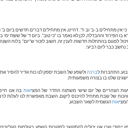
י אין מתחילים ב-ב’ וב-ד’. דהיינו, אין מתחילים דברים חדשים ביום ב’ וב
 בו הפירוד וההבדלה, לכן לא נאמר בו “כי טוב”. ביום ד’ של ששת ימי 
שיכול לפגום בהתחלות חדשות. לענין זה, חשוב לזכור ש”יום” בלוח השנה
נחשב כבר ליום רביעי.
וע. התחברות ל
ברכה
ולשפע של השבת יספק לנו כוח אדיר להסיר את
שגים שלנו בו בצורה משמעותית.
שעות הצהריים של יום שישי משתנה התדר של המצי
אות
בה אנו חיים
 והכוח של שבת מתחיל להיכנס ליקום. השבת מאפשרת לנו לעלות לרמ
המצי
אות
הגשמית לשאר השבוע.
ן ייחודי שבו אנו יכולים להתקשר למקורות השפע בעולמות העליונים.