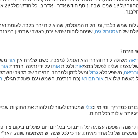
לוח שמש בלבד, ומן הלוח המוסלמי, שהוא לוח ירח בלבד. לעומת זאת
ולם של ה
אסטרולוגיה
, שניהם לוחות שמש-ירח, כאשר יש דמיון במבנ
י הירח?
יאה
משולה לירח והירח הוא הסמל למצבה. כשם שלירח אין
אור
משל
 עצמנו ועלינו לפעול במצי
אות
ולגלות
אות
ו על ידי נתינה והחזרת
אור
בריאה
, השופע ללא
גבול
ומעל לזמן ולמרחב. החיבור של מקצבי השמש
ל מעשה שלו את
אור
הבורא
(כח הנתינה, השמש) עם פעולת הגילוי,
ה
רנו כמדריך יומיומי וכ
כלי
שמטרתו לעזור לנו לזהות את החוקיות שביק
ג יותר יעילות בכל תחום.
ת ישנה השפעה עצומה על חיינו, וכי בכל יום ויום פועלים ביקום צירופי
עשים של כל אחד מאיתנו, עד כי לכל שעה יש משמעות שונה. האר”י 