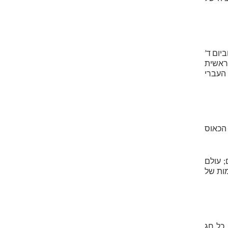
יום ד’
בראשית
 העברי
 הכאוס
; עולם
ות של
 כל חג