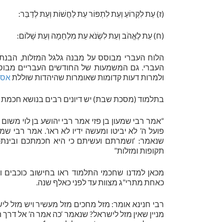
(ז) עֵת לִקְרוֹעַ וְעֵת לִתְפּוֹר עֵת לַחֲשׁוֹת וְעֵת לְדַבֵּר:
(ח) עֵת לֶאֱהֹב וְעֵת לִשְׂנֹא עֵת מִלְחָמָה וְעֵת שָׁלוֹם:
הלוח העברי מבוסס על מבנה גלגל המזלות, הבנת
העברי. גם המשמעות של החודשים העבריים מבו
ולמרות דעות קדומות שאומרות שהיהדות שוללת
אסט
בתלמוד (מסכת שבת) יש דיונים רבים בנושא חכמת 
“אמר רבי שמעון בן פזי אמר רבי יהושע בן לוי משום
פועל ה’ לא יביטו ומעשה ידיו לא ראו’. אמר רבי ש
שנאמר: ‘ושמרתם ועשיתם כי היא חכמתכם ובינתכם
תקופות ומזלות”
מכאן למדנו שחכמי התלמוד ראו בחישוב כוכבים ומ
כאחת מתרי”ג מצוות עד לפני כאלף שנה.
רבי חנינא אומר: מזל מחכים מזל מעשיר ויש מזל לישר
מניין שאין מזל לישראל? שנאמר ‘כה אמר ה’ אל דרך ה