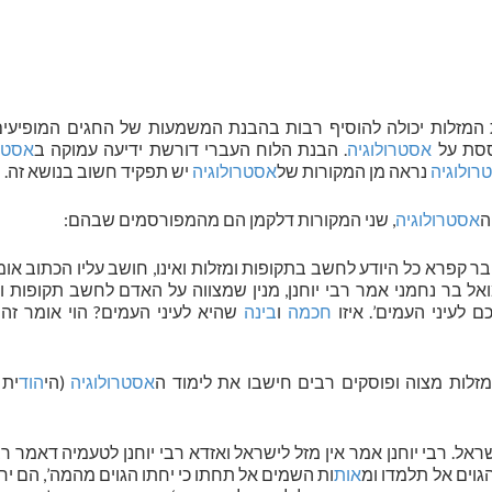
 המזלות יכולה להוסיף רבות בהבנת המשמעות של החגים המופיעים
ססת על
אסטרולוגיה
. הבנת הלוח העברי דורשת ידיעה עמוקה ב
אסטרו
רולוגיה
נראה מן המקורות של
אסטרולוגיה
יש תפקיד חשוב בנושא זה.
ה
אסטרולוגיה
, שני המקורות דלקמן הם מהמפורסמים שבהם:
 בר קפרא כל היודע לחשב בתקופות ומזלות ואינו, חושב עליו הכתוב אומ
מואל בר נחמני אמר רבי יוחנן, מנין שמצווה על האדם לחשב תקופות ו
 לעיני העמים’. איזו
חכמה
ו
בינה
שהיא לעיני העמים? הוי אומר זה
זלות מצוה ופוסקים רבים חישבו את לימוד ה
אסטרולוגיה
(הי
הוד
ית 
אל. רבי יוחנן אמר אין מזל לישראל ואזדא רבי יוחנן לטעמיה דאמר רבי
גוים אל תלמדו ומ
אות
ות השמים אל תחתו כי יחתו הגוים מהמה’, הם יחת