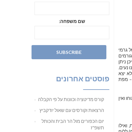
שם משפחה:
ל גרמי
גורמים
ן ניתן
 נעים.
לא יצא
פוסטים אחרונים
– מפת
ו ואין
קורס מדיטציה וכוונות על פי הקבלה
הרצאות וקורסים עם שאול יודקביץ
יום הכפורים מול הר הבית והכותל
 ואילו
תשפ"ז
ות השנה). כדי להתאים את לוח הלבנה (355 ימים ב-12 ירחים) ללוח