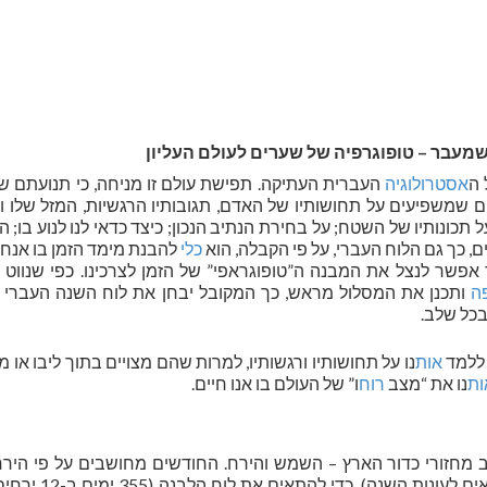
מעבר – טופוגרפיה של שערים לעולם העליון
 ה
אסטרולוגיה
העברית העתיקה. תפישת עולם זו מניחה, כי תנועתם ש
ים שמשפיעים על תחושותיו של האדם, תגובותיו הרגשיות, המזל שלו ו
ונותיו של השטח; על בחירת הנתיב הנכון; כיצד כדאי לנו לנוע בו; היכ
ם, כך גם הלוח העברי, על פי הקבלה, הוא
כלי
להבנת מימד הזמן בו אנחנו
אפשר לנצל את המבנה ה”טופוגראפי” של הזמן לצרכינו. כפי שנווט 
ה
ותכנן את המסלול מראש, כך המקובל יבחן את לוח השנה העברי 
בכל שלב.
 ללמד
אות
נו על תחושותיו ורגשותיו, למרות שהם מצויים בתוך ליבו או מוח
ות
נו את “מצב
רוח
ו” של העולם בו אנו חיים.
מחזורי כדור הארץ – השמש והירח. החודשים מחושבים על פי הירח,
השנים והעונות מחושבים לפי השמש (על מנת להתאים לעונ