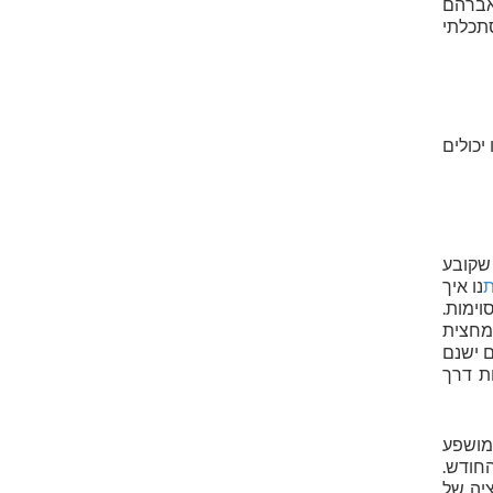
אברהם
סתכלתי
יכולים
 שקובע
ת
נו איך
וימות.
המחצית
 ישנם
ות דרך
 מושפע
חודש.
ציה של