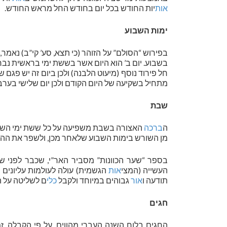
אות
יות החודש בכל יום בחודש החל מראש החודש.
ימות השבוע
בפירוש “הסולם” על הזוהר (כי תצא, סע’ קי”ב) נאמר, כ
בשבוע. יום ב’ הוא היום אשר בששת ימי בראשית נברא
חל פירוד נוסף (מיעוט הלבנה) ולכן ביום זה יש פגם 
מתחיל בשקיעה של היום הקודם ולכן יום שלישי בערב 
שבת
ה
ברכה
האצורה בשבת משפיעה על כל ששת ימי השב
מן השורש בימות השבוע שלאחר מכן, ולשפר את ההי
בספר “שער הכוונות” מסביר האר”י, שכבר לפני 
העשייה (המצי
אות
הגשמית) עולה לעולמות עליונים
תודעה ו
אור
גבוהים במיוחד ולקבל
כלי
ם לשליטה על 
חגים
החגים בלוח השנה העברי מהווים, על פי הקבלה, זמ