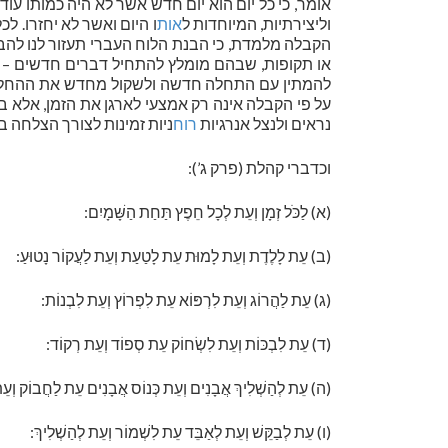
אומר, כי כל יום הוא יום חדש אשר לא היה כמותו עוד 
וליצירתיות, המיוחדות ל
אות
ו היום ואשר לא יחזרו. לכ
הקבלה מלמדת, כי הבנת הלוח העברי תעזור לנו להב
או תקופות, שבהם מומלץ להתחיל דברים חדשים – כגו
להמתין עם התחלה חדשה ולשקול מחדש את ההחלטות
על פי הקבלה אינה רק אמצעי לארגן את הזמן, אל
נראים ולנצל אנרגיות
רוח
ניות זמינות לצורך הצלחה 
וכדברי קהלת (פרק ג’):
(א) לַכֹּל זְמָן וְעֵת לְכָל חֵפֶץ תַּחַת הַשָּׁמָיִם:
(ב) עֵת לָלֶדֶת וְעֵת לָמוּת עֵת לָטַעַת וְעֵת לַעֲקוֹר נָטוּעַ:
(ג) עֵת לַהֲרוֹג וְעֵת לִרְפּוֹא עֵת לִפְרוֹץ וְעֵת לִבְנוֹת:
(ד) עֵת לִבְכּוֹת וְעֵת לִשְׂחוֹק עֵת סְפוֹד וְעֵת רְקוֹד:
(ה) עֵת לְהַשְׁלִיךְ אֲבָנִים וְעֵת כְּנוֹס אֲבָנִים עֵת לַחֲבוֹק וְע
(ו) עֵת לְבַקֵּשׁ וְעֵת לְאַבֵּד עֵת לִשְׁמוֹר וְעֵת לְהַשְׁלִיךְ: