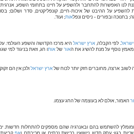
יתנת לנו האפשרות להתחבר ולהשפיע על חיינו בתחומי השפע, אנרגית 
להשפיע על ההיבט של איכות-חיים, קונפליקטים, סדר ושלום; בסוכ
 בחנוכה ובפורים – ניסים ונפל
אות
; ועוד.
ישראל
. לפי הקבלה,
ארץ ישראל
היא מרכז הקדושה והשפע העולמי. על 
אמץ נוסף על מנת להשיג את ה
אור
של
אות
ו חג, וזאת בניגוד למי שג
ה לשוב ארצה, מחוברים חזק יותר לכוח של
ארץ ישראל
ולכן אין הם זקוק
ר
האמור, אולם לא בעוצמה של החג עצמו.
 ומומלץ להשתמש בהם ובאנרגיה שהם מספקים להתחלות חדשות. ימי
ות, כגון: עסק חדש, נישואין, רכישת נכסים, או מכירתם, ו
אף
קביעת 