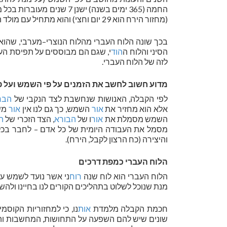
(מחזור הירח הוא 29 יום וחצי) והוא מתחיל עם מולד הלבנה.
בכך שונה הלוח העברי מהלוח הנוצרי–מערבי, שהוא 
הסיני והלוח ה
הוד
י, שגם הם מבוססים על תפיסת הע
לזה של הלוח העברי.
מדוע חשוב לחשב את הזמנים על פי השמש ועל פ
לפי הקבלה, האנושות שנחשבת לצד הנקבי של
הבר
אלא הוא מחזיר את
אור
השמש, כך גם לנו אין
אור
משל
השמש מסמלת את
אור
ו של
הבורא
, הצד הזכרי של
ה
מסמל את העבודה היומית של כל אדם – לחבר בכ
והיצירה (כח הרצון לקבל, הירח).
הלוח העברי כמפת דרכים
הלוח העברי הוא לוח שנה
רוח
ני אשר נועד לשמש עבו
מנת שנוכל לשלוט בתהליכים הקורים לנו בחיינו ולהשי
חכמת הקבלה מלמדת
אות
נו, כי למחזוריות הקוסמי
שונים שיש להם השפעה על התחושות, המחשבות והמ