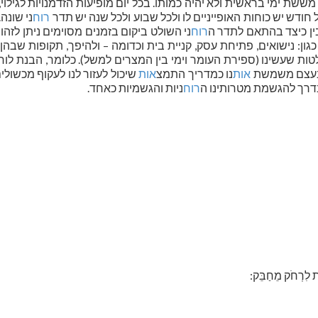
מששת ימי בראשית ולא יהיה כמותו. בכל יום מופיעות הזדמנויות לגילוי, 
ל חודש יש כוחות האופייניים לו ולכל שבוע ולכל שנה יש תדר
רוח
ני שונה
ין כיצד בהתאם לתדר ה
רוח
ני השולט ביקום בזמנים מסוימים ניתן לזהות
ן: נישואים, פתיחת עסק, קניית בית וכדומה – ולהיפך, תקופות שבהן
 שעשינו (ספירת העומר וימי בין המצרים למשל). כלומר, הבנת לוח
א בעצם משמשת
אות
נו כמדריך התמצ
אות
שיכול לעזור לנו לעקוף מכשולי
בדרך להגשמת מטרותינו ה
רוח
ניות והגשמיות כאחד.
ֵת לִרְחֹק מֵחַבֵּק: