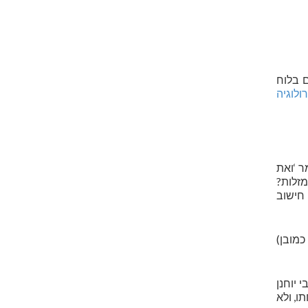
 בלוח
לוגיה
ר ‘ואת
מזלות?
 חישוב
כמובן)
 יוחנן
ו, ולא