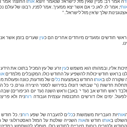
ד
ה אמר רב: מניין שאין מזל לישראל שנאמר ‘ויוצא
אות
ו החוצה’ אמר 
ות
י, אמר לו: לאו, כי אם אשר יצא ממעיך. אמר לפניו, רבונו של עולם נ
אצטגנינות שלך ש’אין מזל לישראל’. ”
 ראשי חודשים ומועדים מיוחדים אחרים הם כ
עין
שערים בזמן אשר אנו 
ו.
כות אליו, ובמהותו הוא משמש כ
עין
זרע של עץ המכיל בתוכו את הידע
שלנו בראש חודש יכולות להשפיע על החודש כולו. המקובלים מלמדים
או
 שקורה לנו ב
אות
ו החודש באמצעות
כלי
ם של מודעות, כוונה ופעולות מס
לות חדשות (ר’ שבתאי דונולו בפירושו לספר היצירה גורס, כי כל 
ד ראש חודש אב (עד י’ באב) וראש השנה (עד יום הכיפורים) שבהם
 לפעול. ימים אלו דורשים התכנסות עצמית ועבודה
רוח
נית ולא פריצ
ה
אות
יות העבריות משמשות כ
כלי
ם להעברה של שפע
רוח
ני. כל חודש
השולט ב
אות
ו חודש וה
אות
השנייה שולטת על המזל האסטרולוגי של ה
החודש ולהזרים כוחות חיוביים לחודש כולו. מומלץ להשתמש במדיט