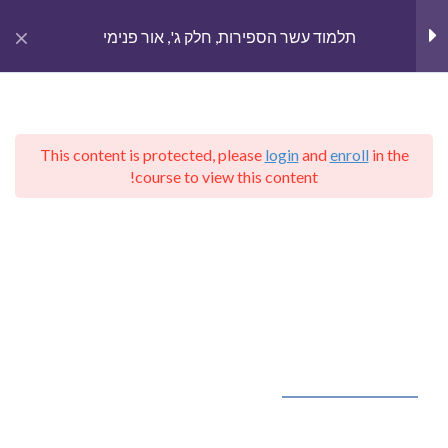
gation
תלמוד עשר הספירות, חלק ג', אור פנימי
פרק א'
4
This content is protected, please
login
and
enroll
in the
פרק ב'
3
English
course to view this content!
Home
Courses
קבלת הרב יהודה לייב הלוי אשלג
תלמוד עשר הספירות, חלק ג', אור פנימי
פרק ג'
5
פרק ד'
7
קבלה – יודאיקה בפייסבוק
פרק ה'
3
Kabbalah – Judaica