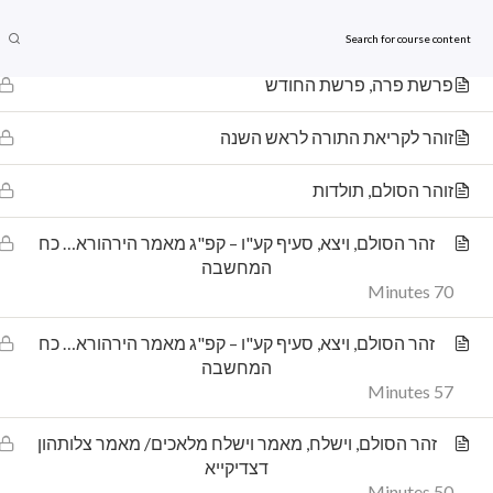
זוהר הסולם, חיי שרה
ses
Home
63 Minutes
מבוא לקבלה
קורסים
חנ
פרשת פרה, פרשת החודש
זוהר לקריאת התורה לראש השנה
הדף שלנו בפייסבוק
עלון
זוהר הסולם, תולדות
זהר הסולם, ויצא, סעיף קע"ו – קפ"ג מאמר הירהורא… כח
המחשבה
‎Live kabbalah חיים קבלה‎
70 Minutes
זהר הסולם, ויצא, סעיף קע"ו – קפ"ג מאמר הירהורא… כח
המחשבה
57 Minutes
זהר הסולם, וישלח, מאמר וישלח מלאכים/ מאמר צלותהון
דצדיקייא
50 Minutes