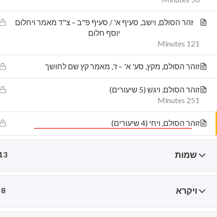
זהר הסולם, וישב, סעיף א' / סעיף פ"ב – צ"ד מאמר ויחלום
rg
5 Elisha, Jerusalem
יוסף חלום
121 Minutes
זוהר הסולם, מקץ, סע' א' – ז', מאמר קץ שם לחושך
זוהר הסולם, ויגש (5 שיעורים)
251 Minutes
זוהר הסולם, ויחי (4 שיעורים)
שמות
13
ויקרא
8