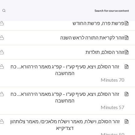
זוהר הסולם, חיי שרה
ses
Home
63 Minutes
מבוא לקבלה
קורסים
חנ
פרשת פרה, פרשת החודש
זוהר לקריאת התורה לראש השנה
הדף שלנו בפייסבוק
עלון
זוהר הסולם, תולדות
זהר הסולם, ויצא, סעיף קע"ו – קפ"ג מאמר הירהורא… כח
המחשבה
‎Live kabbalah חיים קבלה‎
70 Minutes
זהר הסולם, ויצא, סעיף קע"ו – קפ"ג מאמר הירהורא… כח
המחשבה
57 Minutes
זהר הסולם, וישלח, מאמר וישלח מלאכים/ מאמר צלותהון
דצדיקייא
50 Minutes