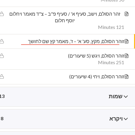
זהר הסולם, וישב, סעיף א' / סעיף פ"ב – צ"ד מאמר ויחלום
rg
5 Elisha, Jerusalem
יוסף חלום
121 Minutes
זוהר הסולם, מקץ, סע' א' – ז', מאמר קץ שם לחושך
זוהר הסולם, ויגש (5 שיעורים)
251 Minutes
זוהר הסולם, ויחי (4 שיעורים)
שמות
13
ויקרא
8