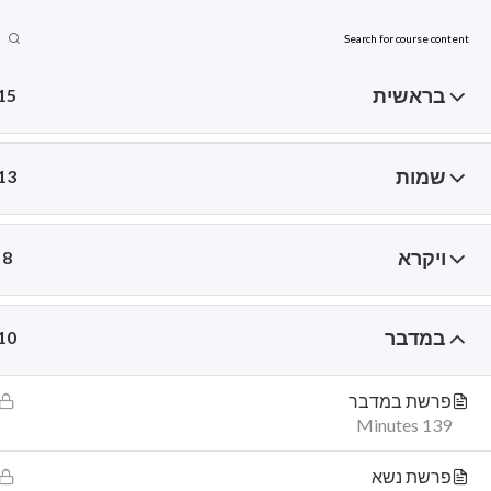
חגים
7
ses
Home
מבוא לקבלה
קורסים
חנ
בראשית
15
שמות
13
הדף שלנו בפייסבוק
עלון
ויקרא
8
‎Live kabbalah חיים קבלה‎
במדבר
10
פרשת במדבר
139 Minutes
פרשת נשא