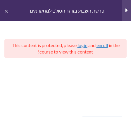
gation
פרשת השבוע בזוהר הסולם למתקדמים
חגים
7
This content is protected, please
login
and
enroll
in the
בראשית
15
English
course to view this content!
Home
Courses
קבלת הרב יהודה לייב הלוי אשלג
פרשת השבוע בזוהר הסולם למתקדמים
שמות
13
זוהר הסולם, שמות
109 Minutes
קבלה – יודאיקה בפייסבוק
פרשת פרה, פרשת החודש
זוהר הסולם, וארא
Kabbalah – Judaica
102 Minutes