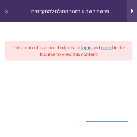
gation
פרשת השבוע בזוהר הסולם למתקדמים
חגים
7
This content is protected, please
login
and
enroll
in the
בראשית
15
English
course to view this content!
Home
Courses
קבלת הרב יהודה לייב הלוי אשלג
פרשת השבוע בזוהר הסולם למתקדמים
שמות
13
זוהר הסולם, שמות
109 Minutes
קבלה – יודאיקה בפייסבוק
פרשת פרה, פרשת החודש
זוהר הסולם, וארא
Kabbalah – Judaica
102 Minutes