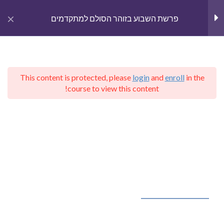
gation
פרשת השבוע בזוהר הסולם למתקדמים
חגים
7
This content is protected, please
login
and
enroll
in the
בראשית
15
English
course to view this content!
Home
Courses
קבלת הרב יהודה לייב הלוי אשלג
פרשת השבוע בזוהר הסולם למתקדמים
שמות
13
ויקרא
8
קבלה – יודאיקה בפייסבוק
פרשת ויקרא
59 Minutes
Kabbalah – Judaica