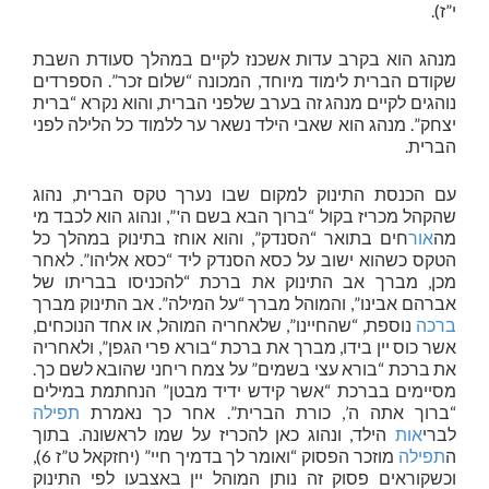
י”ז).
מנהג הוא בקרב עדות אשכנז לקיים במהלך סעודת השבת
שקודם הברית לימוד מיוחד, המכונה “שלום זכר”. הספרדים
נוהגים לקיים מנהג זה בערב שלפני הברית, והוא נקרא “ברית
יצחק”. מנהג הוא שאבי הילד נשאר ער ללמוד כל הלילה לפני
הברית.
עם הכנסת התינוק למקום שבו נערך טקס הברית, נהוג
שהקהל מכריז בקול “ברוך הבא בשם ה'”, ונהוג הוא לכבד מי
מה
אור
חים בתואר “הסנדק”, והוא אוחז בתינוק במהלך כל
הטקס כשהוא ישוב על כסא הסנדק ליד “כסא אליהו”. לאחר
מכן, מברך אב התינוק את ברכת “להכניסו בבריתו של
אברהם אבינו”, והמוהל מברך “על המילה”. אב התינוק מברך
ברכה
נוספת, “שהחיינו”, שלאחריה המוהל, או אחד הנוכחים,
אשר כוס יין בידו, מברך את ברכת “בורא פרי הגפן”, ולאחריה
את ברכת “בורא עצי בשמים” על צמח ריחני שהובא לשם כך.
מסיימים בברכת “אשר קידש ידיד מבטן” הנחתמת במילים
“ברוך אתה ה’, כורת הברית”. אחר כך נאמרת
תפילה
לברי
אות
הילד, ונהוג כאן להכריז על שמו לראשונה. בתוך
ה
תפילה
מוזכר הפסוק “ואומר לך בדמיך חיי” (יחזקאל ט”ז 6),
וכשקוראים פסוק זה נותן המוהל יין באצבעו לפי התינוק