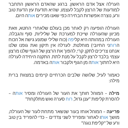
הערלה אצל אדם הראשון. ברגע שהאדם הראשון התחבר
למודעות של הרצון לקבל לעצמו, שהיא תודעת עץ הדעת טוב
ורע, נוצרה אפשרות הבחירה כפי שאנו מכירים
אות
ה היום.
העורלה הופיעה רק לאחר מכן בעולם שלאחרי החטא, וזאת
מכיוון שהעורלה שייכת למערכת של שליליות, סוף והגבלה.
העורלה במהותה היא קלי
פה
(כוח שלילי שמונע גישה אל הכוח
ה
רוח
ני החיובי) מוחלטת. לערלה אין תיקון ואת גופנו שלנו
אנחנו צריכים לתקן. קרי, להפוך את הרצון של הגוף שלנו מרצון
עצמי בלבד לרצון לקבל על מנת לתת. התקנה היחידה לערלה
היא לחתוך
אות
ה מן הגוף ולקבור
אות
ה באדמה.
כאמור לעיל, שלושה שלבים הכרחיים קיימים במצוות ברית
מילה:
מילה
– המוהל חותך את העור של העורלה ומסיר
אות
ה –
להסרת קליפות "ענן גדול,
רוח
סערה ואש מתלקחת"
פריעה
– המוהל אוחז בעור שנשאר מתחת לעור של העורלה,
מושך
אות
ו לאחור ומפריד לשני צדדים – כדי להפריד בין טוב
ורע של "קליפת נוגה"