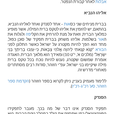
אבלות
לאחר קבורת הנפטר.
אליהו הנביא
בברית מניחים שני כס
אות
– אחד לסנדק ואחד לאליהו הנביא.
בהתאם, יש להזמין את אליהו לטקס ברית המילה, אשר מופיע
כמלאך הברית, וזאת על מנת להרחיק את הקלי
פה
ולגלות את
ה
אור
בשלמות. אליהו משחק בברית תפקיד של סוכן כפול,
מחד הוא הפך להיות מקטרג על ישראל כאשר התלונן לפני
הבורא
“קַנֹּא קִנֵּאתִי לַיהוָה אֱלֹהֵי צְבָאוֹת, כִּי-עָזְבוּ בְרִיתְךָ בְּנֵי
יִשְׂרָאֵל” (מלכים א’, י”ט 10) ומאידך הוא מלאך הברית. האגדה
אומרת שמשום שקטרג, נענש להיות נוכח בכל טקס ברית
מילה שיקיימו בני ישראל. עפ”י הזוהר, סודות רבים מסתתרים
מאחורי מדרש זה.
ללימוד מעמיק בעניין, ניתן לקרוא בספר הזוהר (
הקדמת ספר
הזוהר, סע’ רכ”ג-רכ”ז
).
הסנדק
תפקיד הסנדק אינו דבר של מה בכך. מעבר לתפקידו
הפונקציונאלי כמי שמחזיק את הילד במהלך טקס הברית, הוא