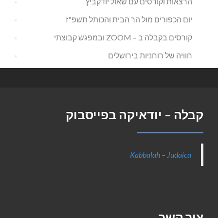
הרצאות וקורסים עם שאול יודקביץ
יום הכפורים מול הר הבית והכותל תשפ"ז
קורסים בקבלה ב – ZOOM ובמפגש קבוצתי
חוויה של רוחניות בירושלים
קבלה – יודאיקה בפייסבוק
Kabbalah – Judaica
צור קשר