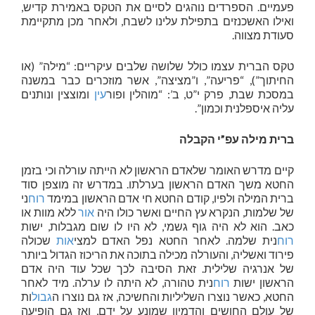
פעמיים. הספרדים נוהגים לסיים את הטקס באמירת קדיש,
ואילו האשכנזים בתפילת עלינו לשבח, ולאחר מכן מתקיימת
סעודת מצווה.
טקס הברית עצמו כולל שלושה שלבים עיקריים: “מילה” (או
החיתוך”), “פריעה”, ו”מציצה”, אשר מוזכרים כבר במשנה
במסכת שבת, פרק י”ט, ב’: “מוהלין ופור
עין
ומוצצין ונותנים
עליה איספלנית וכמון”.
ברית מילה עפ”י הקבלה
קיים מדרש האומר שלאדם הראשון לא הייתה עורלה וכי בזמן
החטא משך האדם הראשון בערלתו. במדרש זה מוצפן סוד
ברית המילה ולפיו, קודם החטא חי אדם הראשון במימד
רוח
ני
של שלמות, הנקרא עץ החיים ואשר כולו היה
אור
ללא מוות או
כאב. הוא לא היה גוף גשמי, לא היו לו שום מגבלות, ישות
רוח
נית שלמה. לאחר החטא נפל האדם למצי
אות
שכולה
פירוד ואשליה, והעורלה מכילה בתוכה את הריכוז הגדול ביותר
של אנרגיה שלילית. זאת הסיבה לכך שכל עוד היה אדם
הראשון ישות
רוח
נית טהורה, לא היתה לו ערלה. מיד לאחר
החטא, כאשר נוצרו השליליות והחשיכה, אז גם נוצרו ה
גבול
ות
של עולם החושים והדמיון שמונע על ידם, ואז גם הופיעה