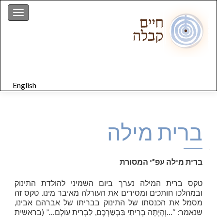
gation
English
ברית מילה
ברית מילה עפ”י המסורת
טקס ברית המילה נערך ביום השמיני להולדת התינוק
ובמהלכו חותכים ומסירים את העורלה מאיבר מינו. טקס זה
מסמל את הכנסתו של התינוק בבריתו של אברהם אבינו,
שנאמר: “…וְהָיְתָה בְרִיתִי בִּבְשַׂרְכֶם, לִבְרִית עוֹלָם…” (בראשית