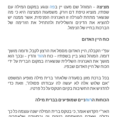
מציצה
– המוהל שם מעט יין ב
פה
ונוגע במקום המילה עם
שפתיו, מוציא טיפת דם ויורק. משמעות המציצה היא כי מה
שנשאר מתחת לעורלה זו האנרגיה הפנימית, אשר ממנה יש
להוציא את הדינים והשליליות ולהתחיל את הזרימה של
הברכות בחייו של הנימול.
כוח היין האדום
עפ”י הקבלה, היין האדום מסמל את הרצון לקבל, ודומה מושך
דומה. המוהל נוגע ביין בשפתיו – כוח ה
הוד
והדין – ובכך הוא
מושך את האנרגיה השלילית שנשארה במקום הברית על ידי
הכוח של היין האדום שבפיו.
בכל ברכת מזון בסעודה שלאחר ברית מילה מופיע המשפט
“אם שלוש אלה לא יעשה לה עבודתו פסולה”, וזאת כדי
להדגיש את החשיבות בקיום הטקס על כל פרטיו.
הכוחות ה
רוח
ניים שמופיעים בברית מילה
האר”י הקדוש אומר, כי בטקס ברית המילה ישנה עוצמה כל כך
גדולה, שאדם המשתתף בטקס זה ובסעודה שלאחריה,