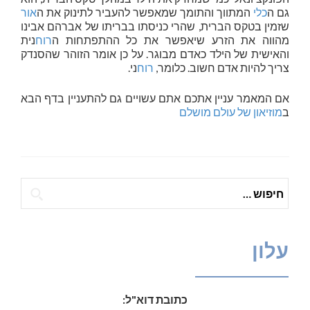
גם ה
כלי
המתווך והתומך שמאפשר להעביר לתינוק את ה
אור
שזמין בטקס הברית, שהרי כניסתו בבריתו של אברהם אבינו
מהווה את הזרע שיאפשר את כל ההתפתחות ה
רוח
נית
והאישית של הילד כאדם מבוגר. על כן אומר הזוהר שהסנדק
צריך להיות אדם חשוב. כלומר,
רוח
ני.
אם המאמר עניין אתכם אתם עשויים גם להתעניין בדף הבא
ב
מוזיאון של עולם מושלם
חיפוש:
עלון
כתובת דוא"ל: