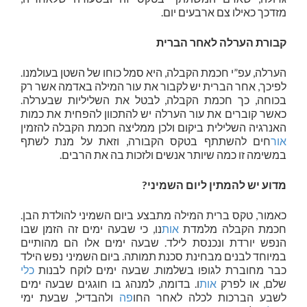
מזדכך כאילו צם ארבעים יום.
קבורת הערלה לאחר הברית
הערלה, עפ”י חכמת הקבלה, היא סמל כוחו של השטן בעולמנו.
לפיכך, אחר הברית יש לקבור את עור המילה באדמה אשר רק
בכוחה, כך חכמת הקבלה, לבטל את השליליות שבערלה.
כאשר קוברים את עור הערלה יש להתכוון להפחית את כמות
האנרגיה השלילית ביקום ולכן ממליצה חכמת הקבלה להזמין
אור
חים להשתתף בטקס הקבורה, וזאת על מנת לשתף
במשימה זו כמה שיותר אנשים ולזכות בה את הרבים.
מדוע יש להמתין ליום השמיני?
כאמור, טקס ברית המילה מתבצע ביום השמיני להולדת הבן.
חכמת הקבלה מלמדת
אות
נו, כי שבעה ימים זה הזמן שבו
הנפש יורדת ונכנסת לילד. שבעה ימים אלו הם מהותיים
במיוחד לבנים מבחינת סכנת תמותה. ביום השמיני נפש הילד
כבר מחוברת לגופו בשלמות. שבעה ימים לוקח לבנות
כלי
שלם, או לפרק
אות
ו. בדומה, למנהג בו חוגגים שבעה ימים
לשבע הברכות לכלה לאחר החו
פה
ולהבדיל, שבעת ימי