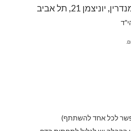
ניצמן 21, תל אביב
י”ד
ם.
פשר לכל אחד להשתתף)