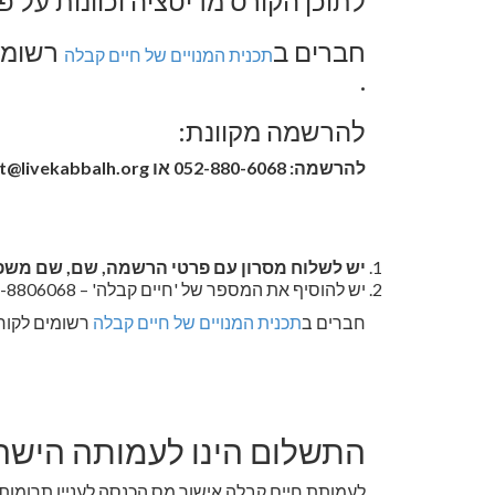
לתוכן הקורס מדיטציה וכוונות על 
חברים ב
רשומים
תכנית המנויים של חיים קבלה
.
להרשמה מקוונת:
להרשמה: 052-880-6068 או
t@livekabbalh.org
יש לשלוח מסרון עם פרטי הרשמה, שם, שם משפח
יש להוסיף את המספר של 'חיים קבלה' – 052-8806068 לאנשי הקשר בטלפון שלך.
חברים ב
תכנית המנויים של חיים קבלה
רשומים לקורס
התשלום הינו לעמותה הישראלית חי
לעמותת חיים קבלה אישור מס הכנסה לעניין תרומות לפ