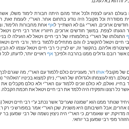
יל זה הוא בא לעולם.
 בעולם הגיעו לצפת ולכל אחד מהם היתה חבורת לימוד משלו, אשר 
 מסודרת וכל מקובל היה נודע בתחום אחר. האר”י, לעומת זאת, רק
חודשים ארוכים, האר”י גם לא השתייך ל
אף
אחת מחבורות הלימוד, וב
הגעתו לצפת. במשך חודשים ארוכים, חיזוריו אחר רבי חיים ויטאל ב
התגלותו של האר”י בחלומותיו של רבי חיים ויטאל לא הועילה לו בניסי
 חיים ויטאל להקשיב לו והם מתחילים ללמוד ביחד, ורבי חיים ויטאל
צטרפו אליהם. בהקשר זה, יש לציין כי רבי חיים ויטאל עצמו לא הבין 
ם אשר רובם גדולים ממנו בהרבה ולפיכך
אף
ראויים יותר, לדעתו, לכל ה
 של מקובלי
אות
ו דור, מעוניינים כולם ללמוד עם האר”י, מה שגרם לכך 
ם. רמז לעוצמתו ולגדולתו של האר”י, ניתן למצוא בכינויו “האלוהי” (ה
ד בחייו. ואולם, לא כולם זוכים ללמוד עם האר”י ולא כולם מקבלים את
שר כל רצונו ותפקידו היה ללמד את רבי חיים ויטאל את חכמת הקבלה.
יד שנותר ממנו הוא “שמונה שערים” אשר נכתב ע”י רבי חיים ויטאל (ה
 אחרים, אבל חשיבותם היא משנית, שכן האר”י אמר במפורש כי רק רב
 מדויקת. יש שאומרים, כי האר”י היה ניצוץ נשמה של רבי שמעון בר יוח
זוהר מפי רבי שמעון בר יוחאי.