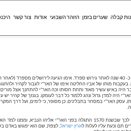
ות קבלה
שערים בזמן
הזוהר השבועי
אודות
צור קשר
היכנ
האר”י, רבי יצחק לוריא, נולד בשנת 1534 בירושלים, כ- 40 שנה לאחר גירוש ספרד. אימו הגיעה לירושלים מספרד (ל
. בעקבות מותו של אביו החליטה אימו של האר”י לעבור לקהיר ולהתגו
 היה באיש עשיר מאוד ותחת חסותו זכה האר”י להתחנך אצל מורים ג
אר”י היה למדן גדול ונהג ללמוד כל דבר לעומקו. בגנזך של קהיר יש עדו
ו, עסק האר”י במסחר בתבלינים. כן מסופר, כי לימים, ועל דרך המקרה
.
כמתואר בספרות הקבלה, למדנותו הגדולה הובילה לכך שבשנת 1570 התגלה בפני האר”י אליהו הנביא, וממנו
ים תם וכעת עליו לעלות ל
ארץ ישראל
, לצפת, שם הוא יפגוש באדם ב