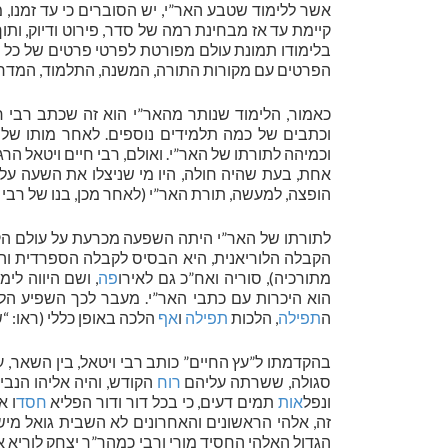
אשר ללימוד שטבע האר”י, יש הסוברים כי עד זמנו,
קיימת עד אז מבחינת רמה של סדר, פירוט ודיוק, ותו
בלימודו תמונת עולם מפורטת לפרטי פרטים של כל 
הפרטים עם מקורות התורה, המשנה, התלמוד, המדרש
וכמיהה לתורתו של האר”י. ואולם, רבי חיים ויטאל ה
אחת, בעת שהיה חולה, היו מי שניצלו את השעה ע
הופצה, למעשה, תורת האר”י (לאחר מכן, בנו של רבי
לתורתו של האר”י היתה השפעה מכרעת על עולם הק
הקבלה הלוריאנית, היא הבסיס לקבלה הספרדית והיא 
מתורכיה), סוריה ואח”כ גם לאירו
פה
, ושם היווה לי
הוא היכרות עם כתבי האר”י. מעבר לכך השפיע הלי
ה
תפילה
, הלכות
תפילה
ו
אף
הלכה באופן כללי (ראו: “ש
בהקדמתו ל”עץ החיים” כותב רבי ויטאל, בין השאר, על 
סגולה, ששרתה עליהם
רוח
הקודש, והיה אליהו הנבי
ונפל
אות
תמים דעים, כי בכל דור ודור הפליא
חסד
ו א
זה, אלהי הראשונים והאחרונים לא השבית גואל מישרא
הגדול האלהי החסיד מורי ורבי כמהר”ר יצחק לוריא 