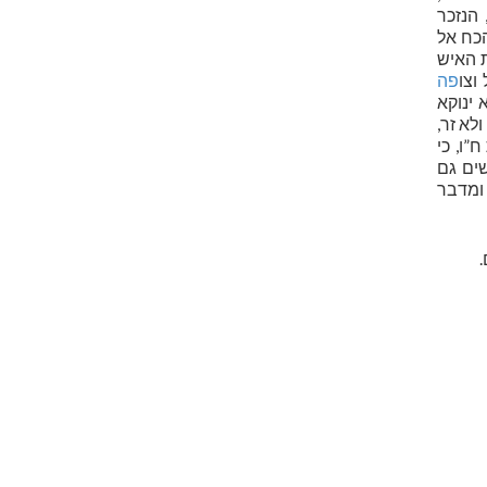
 הנזכר
הכח אל
ת האיש
וצו
פה
 ינוקא
לא זר,
”ו, כי
שים גם
 ומדבר