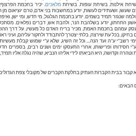
יחת אילנות. בשיחת עופות. בשיחת
מלאכים
. יכיר בחכמת הפרצוף,
 שעשו, ושעתידים לעשות, יודע במחשבות בני אדם, טרם יוציאום מן 
 ולמה שנגזר תמיד בשמים. יודע בחכמת הגלגול, מי חדש, ומי ישן. ואיפ
אשון התחתון, יודע בשלהבת הנר, ולהבת אש, דברים נפלאים. מסתכל 
תעסק עמהם בחכמת האמת, מכיר בריח האדם כל מעשיו, על דרך ההוא
בחיקו, בכל עת שירצה, בלתי יצטרך להתבודד ולחקור עליהם, ועיני ראו ו
מי רשב”י ע”ה ועד הנה… וכל זה השיג, שלא ע”י שמוש קבלת מעשיות ח
”י חסידותו ופרישותו, אחרי התעסקו ימים ושנים רבים, בספרים חד
וטהרה וקדושה, היא הביאתו לידי אליהו הנביא, שהיה נגלה אליו תמיד,
 הבאים: