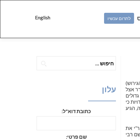
Skip to
content
English
ס
לתרום עכשיו
חיפוש:
אחר הגירוש)
עלון
רר אצל
דולים
יות כי
, הגיע
כתובת דוא"ל:
 למד האר”י את
שם רבי
שם פרטי: