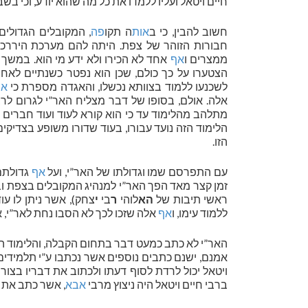
חיים ויטאל ועליו ללמדו את כל מה שהוא יודע, וכי בשב
חשוב להבין, כי ב
אות
ה תקו
פה
, המקובלים הגדולים
חבורות הזוהר של צפת. היתה להם מערכת היררכית
ממצרים ו
אף
אחד לא הכירו ולא ידע מי הוא. במשך 
הצטערו על כך כולם, שכן הוא נפטר כשנתיים לאחר 
לשכנעו ללמוד בצוותא נכשלו, והאגדה מספרת כי
אף
אלה. אולם, בסופו של דבר מצליח האר”י לגרום לרבי
מתלהב מהלימוד עד כי הוא קורא לעוד ועוד חברים שי
הלימוד הזה נועד עבורו, בעוד שדורו משופע בצדיקי
הזו.
עם התפרסם שמו וגדולתו של האר”י, ועל
אף
גדולתם
זמן קצר מאד הפך האר”י למנהיג המקובלים בצפת ובעול
ראשי תיבות של
הא
לוהי
ר
בי
י
צחק), אשר ניתן לו עו
ללמוד עימו, ו
אף
אלה שזכו לכך לא הסבו נחת לאר”י, א
האר”י לא כתב כמעט דבר בתחום הקבלה, והלימוד היח
אמנם, ישנם כתבים נוספים אשר נכתבו ע”י תלמידים
ויטאל יכול לרדת לסוף דעתו ולכתוב את דבריו בצורה
ברבי חיים ויטאל היה ניצוץ מרבי
אבא
, אשר כתב את ה