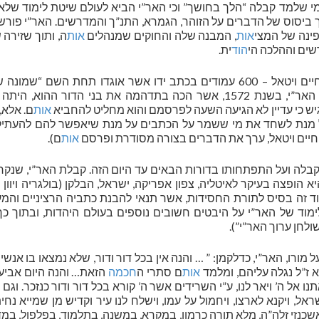
 מי שלמד קבלה “הלך בחושך” וכי האר”י הביא לעולם שיטת לימוד שלא
ך ביסוס של הדברים על הזוהר, הגמרא, התנ”ך והמדרשים. האר”י פורש 
פינה של המצי
אות
, המבנה שלה והחוקים שמנהלים
אות
ה, ותוך שזירה 
ים וההלכה הי
הוד
ית.
כאמור, הלימוד שנותר מהאר”י הוא זה שכתב רבי חיים ויטאל – 600 עמודים בכתב ידו אשר אוגדו תחת השם “
וכתבים של כמה תלמידים נוספים. לאחר מותו של האר”י, בשנת 1572, אשר הכה בתדהמה את בני הדור ההו
רגיש כי עדיין לא הגיעה השעה לפרסמם והוא מחליט להחביא
אות
ם. אלא,
ל מנת לשחד את מי ששמר על הכתבים על מנת שיאפשר להם להעתיקם
 חיים ויטאל, ערך את הדברים בצורה מסודרת ופרסם
אות
ם).
בלה ועל התפתחותו בדורות הבאים עד היום הזה. קבלת האר”י, שנקר
הופצה בעיקר לאיטליה, צפון אפריקה, ישראל, הבלקן (בולגריה ויוון 
מוד זה בסיס לתורת החסידות, אשר תנאי להבנת כתביה הרציניים והמ
מוד של האר”י על היבטים חשובים נוספים בעולם היהדות, ובתוך כך
ולחן ערוך האר”י”).
מורו, האר”י, כדלקמן: ” … והנה אין בכל דור ודור, שלא נמצאו בו אנשים
א ז”ל נגלה עליהם, ומלמד
אות
ם סתרי ה
חכמה
הזאת… והנה היום אביע
תנו אל ה’ ויאר לנו, ע”י השרידים אשר ה’ קורא בכל דור ודור כנזכר. וגם 
ל, ויקנא לארצו, ויחמול על עמו, וישלח לנו עיר וקדיש מן שמייא נחי
אשכנזי זלה”ה, מלא תורה כרמון, במקרא, במשנה, בתלמוד, בפלפול, במ