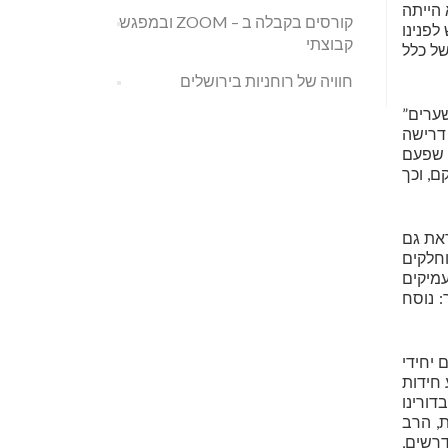
 הייתה
קורסים בקבלה ב – ZOOM ובמפגש
לפנינו
קבוצתי
של כלל
חוויה של רוחניות בירושלים
שמונה שערים”
א, היתה דרישה
 שפעם
, וכך
את גם
וחלקים
עמיקים
: נוסח
 יחידי
 חידות
בדורינו
ת, הרב
דרשים,