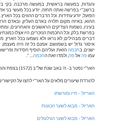
והגדות, במעשה בראשית, במעשה מרכבה. בקי בש
ברשב”י בפרשה ואתה תחזה. יודע בכל מעשי בני אדם
הפועל, יודע עתידות. וכל הדברים ההווים בכל הארץ.
ההוא, באיזה מקום תלויה באדם העליון, ובאדם הר
בעיניו, נשמות הצדיקים הראשונים והאחרונים. ומ
בפרשת בלק, וכל החכמות הנזכרים, היו אצלו כמונחים 
דברים מבהילים, לא נראו ולא נשמעו בכל הארץ, מי
איסור גדול יש בשמושם. אמנם כל זה היה מעצמו, ע
ישנים, ב
חכמה
הזאת. ועליהם הוסיף חסידות ופרישות 
עמו
פה
אל
פה
, ולמדו זאת ה
חכמה
… “.
האר”י נפטר ב- ה’ באב שנת של”ב (1572) בצפת והוא קבור בבית הקברות העתיק בחלקת הקברים של מקובלי צפת הגדולים.
להורדת שיעורים מלאים על האר”י לחצו על הקישורים
האריזל – חייו ומורשתו
האריזל – מבוא לשער הכוונות
האריזל – מבוא לשער הגילגולים