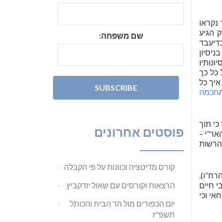
נקראו
 הגיע
שם משפחה:
דיעבד
ניסיון
ונותיו
 כל כך
איך כל
חכמה
כי תוך
פוסטים אחרונים
אר”י –
 הרשות
קורס מדיטציה וכוונות על פי הקבלה
רח”ו).
י חיים
הרצאות וקורסים עם שאול יודקביץ
אי וכי
יום הכפורים מול הר הבית והכותל
תשפ"ז