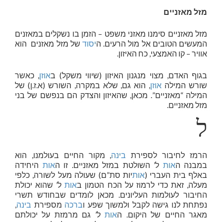
מזל מאזניים
מזל מאזניים סימנו מאזני משפט – הזמן בו נשקלים במאזנים
המעשים הטובים אל מול הרעים. ה
יסוד
של מזל מאזנים הוא
אוויר – קו האמצעי, כח האיזון.
בגוף האדם, מצוי מנגנון האיזון (שיווי משקל) ב
אוזן
, כאשר
שורש המילה
אוזן
, הוא גם, שלא במקרה, השורש (א.ז.ן) של
המילה “מאזניים”. מכאן, שהאיזון והצדק הם בנפשם של בני
מזל מאזניים.
ל
הרמז לחיבור לספירת
בינה
, מקור החיים בעולמנו, הוא
במבנה ה
אות
ל’ השולטת במזל מאזניים. זו ה
אות
היחידה
באלף בית העברי (
אות
יות סת”ם) שעולה מעל לשורה, כלפי
מעלה, זאת כדי לרמוז על הכח הטמון ב
אות
ל’ שהוא יכולת
החיבור לעולמות העליונים. מכאן לומדים שבחודש תשרי
נפתחת לנו גישה לקבל ולמשוך שפע ו
ברכה
מספירת
בינה
,
מאגר החיים של היקום. ה
אות
ל’ גם מרמזת על יכולתם