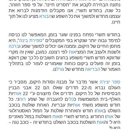
נתונה הבחירה לקבוע את “תסריט חיינו”. על פי ספר הזוהר,
כל שנה, בחודש תשרי, אנו מקבלים הזדמנות לברוא את
עצמנו מחדש ולמשוך את כל השפע ש
הבורא
מציע לנו אל תוך
חיינו.
בחודש תשרי נפתח בפנינו שער בזמן, המאפשר לנו כניסה
למימד גבוה יותר שנקרא בפי המקובלים “
ספירת בינה
“, היא
מחסן החיים של היקום, וממנה אנו יכולים למשוך שפע ו
ברכה
ולשנות ולעצב את המצי
אות
לפי רצוננו. כמובן, שאין זה מקרי
שדווקא חודש תשרי משופע בחגים חשובים כל כך שכן דווקא
בזמן זה פועלים ביקום כוחות שאמורים לעזור לנו בתהליך
האמור של
הבריאה
מחדש של
גורל
נו.
ספר יצירה
אשר מדבר על מבנה וסודות היקום, מסביר כי
העולם נברא מ-22 תדרים שאלו הם 22 אבני הבניין
הבסיסיות של כל היקום. תדרים אלו מיוצגים ע”י 22
אות
יות
האלף-בית המשמשות כ
כלי
ם להעברה של שפע
רוח
ני. כל
חודש מושפע משתי
אות
יות עבריות. האחת שולטת בכוכב
השולט ב
אות
ו חודש והאחרת שולטת על המזל האסטרולוגי
של
אות
ו החודש. בחודש תשרי ה
אות
השולטת במזל מאזניים
היא ל’ וה
אות
השולטת בכוכב השולט בחודש זה – כוכב נגה –
היא פ’.