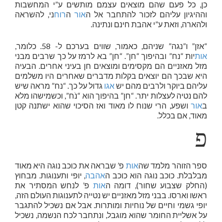
כן, כל פעם שהם מוצאים עצמם מותשים ע”י המחשבות
וההיגיון עליהם לזכור להתחבר אל ה
אור
ה
רוח
ני, להשראה
ולהארה, וזאת ע”י אהבת חינם ונתינה.
“אזן” ו”נגה” שניהם, כאמור, שווים בערכם ל- 58. כלומר,
אות
יות “נח” ובהיפוך “חן”. “חן” בא לרמז על כך שרבים מבני
מזל מאזניים הם מקסימים ומוצאים חן בעיני אחרים. הבעיה
היא שבכך הם יוצאים בקלות מדברים שאחרים היו משלמים
עליהם ביוקר ולרבים מהם יש
אגו
גדול על כך. “נח” מראה שיש
להם נטיה לעצלות יתר. “חן” בהיפוך הוא “נֹח”, וכשמישהו מלא
ב
אור
ושפע, הרי שנוח לו מאוד ואז הסיכוי שהוא ישתנה קטן
מאוד, אם בכלל.
פ
ספר הזוהר מלמד שה
אות
פ’ שבראה את כוכב נוגה היא מאוד
מבלבלת. כוכב נוגה הוא כוכב ה
אהבה
, יופי ותענוגות. מבחוץ
(החלק שצבוע שחור), דומה ה
אות
פ’ לנחש המסתיר את
ראשו וארסו. בבני מזל מאזניים יש נטייה לתענוגות העולם הזה,
יופי גשמי וחיים של נוחיות ומותרות. אבל אם נשכיל להתגבר
על אשליית החומר שהוא מוגבל, ונתחבר לכח הנשמה, נשכיל