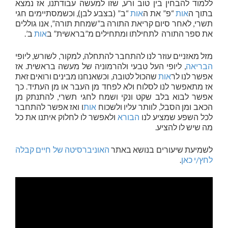
ללמוד להבחין בין טוב ורע, שזו למעשה עבודתנו, אז נמצא
בתוך ה
אות
“פ” את ה
אות
“ב” (בצבע לבן), וכשמסתיימים חגי
תשרי, לאחר סיום קריאת התורה ב”שמחת תורה”, אנו גוללים
את ספר התורה לתחילתו ומתחילים מ”בראשית” ב
אות
ב’.
מזל מאזניים עוזר לנו להתחבר להתחלה, למקור, לשורש, ליופי
הבריאה
, ליופי העל טבעי ולהרמוניה של מעשה בראשית. אז
אפשר לנו לר
אות
שהכול לטובה, וכשאנחנו מבינים ורואים זאת
אז מתאפשר לנו לסלוח ולא לפחד מן העבר או מן העתיד. כך
אפשר לבוא בלב שקט ונקי ושמח לחגי תשרי, להתנתק מן
הכאב ומן הסבל, לוותר עליו ולשכוח
אות
ו ואז אפשר להתחבר
לכל השפע שמציע לנו
הבורא
ולאפשר לו לחלוק איתנו את כל
מה שיש לו להציע.
לשמיעת שיעורים בנושא באתר
האוניברסיטה של חיים קבלה
לחץ/י כאן
.