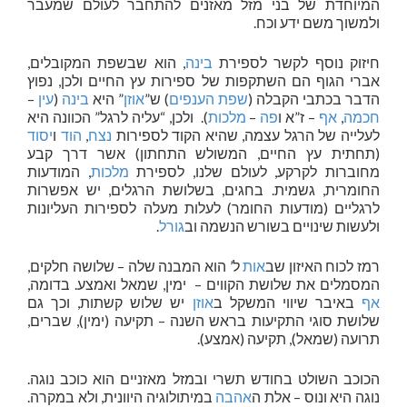
המיוחדת של בני מזל מאזנים להתחבר לעולם שמעבר
ולמשוך משם ידע וכח.
חיזוק נוסף לקשר לספירת
בינה
, הוא שבשפת המקובלים,
אברי הגוף הם השתקפות של ספירות עץ החיים ולכן, נפוץ
הדבר בכתבי הקבלה (
שפת הענפים
) ש”
אוזן
” היא
בינה
(
עין
–
חכמה
,
אף
– ז”א ו
פה
–
מלכות
). ולכן, “עליה לרגל” הכוונה היא
לעלייה של הרגל עצמה, שהיא הקוד לספירות
נצח
,
הוד
ו
יסוד
(תחתית עץ החיים, המשולש התחתון) אשר דרך קבע
מחוברות לקרקע, לעולם שלנו, לספירת
מלכות
, המודעות
החומרית, גשמית. בחגים, בשלושת הרגלים, יש אפשרות
לרגליים (מודעות החומר) לעלות מעלה לספירות העליונות
ולעשות שינויים בשורש הנשמה וב
גורל
.
רמז לכוח האיזון שב
אות
ל’ הוא המבנה שלה – שלושה חלקים,
המסמלים את שלושת הקווים – ימין, שמאל ואמצע. בדומה,
אף
באיבר שיווי המשקל ב
אוזן
יש שלוש קשתות, וכך גם
שלושת סוגי התקיעות בראש השנה – תקיעה (ימין), שברים,
תרועה (שמאל), תקיעה (אמצע).
הכוכב השולט בחודש תשרי ובמזל מאזניים הוא כוכב נוגה.
נוגה היא ונוס – אלת ה
אהבה
במיתולוגיה היוונית, ולא במקרה.