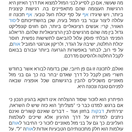
מה שעשוי, אם כן, לסייע לבני המזל למצוא את דרך האיזון היא
הרגישות העצומה שהם מתאפיינים בה. רגישות קיצונית
ביותר, ויש שיגידו
אף
על סף יכולת העל טבעי.
אף
תכונה זו
עלולה ליצור עבור בני המזל בעיה, שכן בהשתייכותם ל
יסוד
האוויר, קרי: אנשים רציונאליים ביותר, הם חווים קונפליקט
גדול בין מה שהם מרגישים לבין הרציונאליות שלהם. הדיאלוג
הפנימי הבלתי פוסק עלול להביאם לתשישות נפשית, חוסר
יכולת החלטה, ישיבה על הגדר, ולריקון אנרגטי המוביל
אות
ם,
על פי רוב, לבחור באפשרות הגרועה ביותר עבורם בבואם
לקבל החלטה ולהסיטם מדרכם.
ואולם, לתכונה זו גם פן חיובי, שכן בדומה לבורא אשר בחודש
תשרי מוכן לקבל כל דרך שאדם יבחר בה כך גם בני מזל
מאזניים משכילים להבין ברגישותם שכל אופציה שבאה
לפניהם טובה ונכונה היא.
הפיתרון הוא לזכור שסוד ההצלחה אינו דווקא בהגיון הנכון כי
אם ברגש. למדנו כבר כי “מצליחן” הוא כזה שיש לו השראה,
יצירתיות,
דבקות
בחזון ועוד – דברים שאינם קשורים ואינם
ניתנים למדידה על דרך ההיגיון אלא שייכים לעולמות
העליונים. כך גם על בני מזל מאזניים לזכור כי החיבור ל
אות
ם
עולמות הוא חלק מתכונותיהם הטבעיות אודות ל
אות
ה “ל”. על