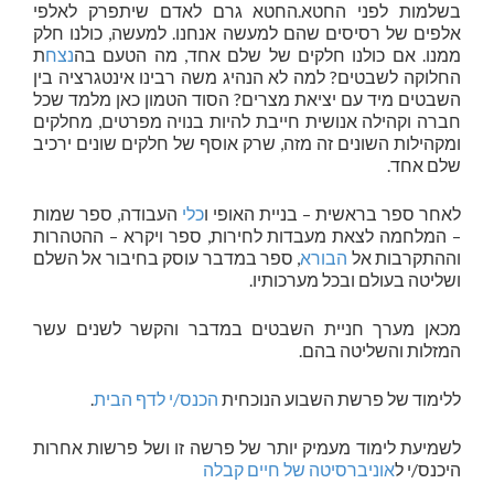
בשלמות לפני החטא.החטא גרם לאדם שיתפרק לאלפי
אלפים של רסיסים שהם למעשה אנחנו. למעשה, כולנו חלק
ממנו. אם כולנו חלקים של שלם אחד, מה הטעם בה
נצח
ת
החלוקה לשבטים? למה לא הנהיג משה רבינו אינטגרציה בין
השבטים מיד עם יציאת מצרים? הסוד הטמון כאן מלמד שכל
חברה וקהילה אנושית חייבת להיות בנויה מפרטים, מחלקים
ומקהילות השונים זה מזה, שרק אוסף של חלקים שונים ירכיב
שלם אחד.
לאחר ספר בראשית – בניית האופי ו
כלי
העבודה, ספר שמות
– המלחמה לצאת מעבדות לחירות, ספר ויקרא – ההטהרות
וההתקרבות אל
הבורא
, ספר במדבר עוסק בחיבור אל השלם
ושליטה בעולם ובכל מערכותיו.
מכאן מערך חניית השבטים במדבר והקשר לשנים עשר
המזלות והשליטה בהם.
ללימוד של פרשת השבוע הנוכחית
הכנס/י לדף הבית
.
לשמיעת לימוד מעמיק יותר של פרשה זו ושל פרשות אחרות
היכנס/י ל
אוניברסיטה של חיים קבלה