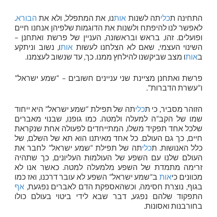
התחינה ת
כלי
תה לשנות
אות
נו, את המתפלל, ולא את
הבורא
.
לאפשר לנו להיפתח ולשנות את הדוגמות שלפיהן אנחנו חיים
ופועלים. זהו, בראש ובראשונה, העניין של פרשת ואתחנן –
השינוי העצמי, שאם לא הצלחנו לעשות
אות
ו, נשוב וניתקע
ב
אות
ו מצב שביקשנו להילחץ ממנו. כך, עד שנשוב לעצמנו.
פרשת ואתחנן מציינת שני עניינים חשובים – “שמע ישראל”
ו”עשרת הדברות”.
הזוהר מסביר, כי ת
כלי
תה של תפילת “שמע ישראל” היא ייחוד
שמו של הקב”ה למעלה ולמטה. כמו גופנו, שבנוי מאברים
שלכל אחד תפקיד משלו, המתייחדים לפעולה אחת שנקראת
חיים, כך גם העולם. כל אחד מאיתנו הוא תא של השלם, של
כלל האנושות. ת
כלי
תה של תפילת “שמע ישראל” לחבר את
העולם שלנו עם השפע של העולמות העליונים, כך שתהיה
זרימה מתמדת של השפע מלמעלה למטה. כאשר אנו לא
מכוונים כי
אות
ב”שמע ישראל” השפע לא עובר דרכנו, ואז כמו
בגוף, נוצרת חסימה, וכשהאספקת הדם לאברים נפגעת,
אף
התפקוד שלהם נפגע, דבר שבא לידי ביטוי בעולם כולו
בחורבנות ואסונות.