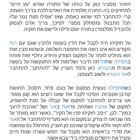
הזוהר מסביר כאן על כוחה של התורה שהיא “עץ חיים”
למחזיקים בה. התורה מלמדת את האדם ללכת בדרך האמת,
קרי: להתחבר למי שהוא באמת, שאז “אפילו מוות נגזר עליו
הכל מתבטל ומסתלק ממנו”. לפיכך, צריך אדם לעסוק
(להבדיל מללמוד) בתורה יומם ולילה וליישם את חוקיה.
על חזקיהו היה לקבל את הדין בענווה ולהבין שגם עם
רוח
הקודש הוא אינו רואה את התמונה השלמה, וכשהוא מבין זאת
הוא מחליט לוותר על המקום הצודק והיודע, וחלף זאת פותח
ב
תפילה
שת
כלי
תה חיבור ושלימות ולא התעקשות על בקשה
אנוכית מ
הבורא
. כאן נלמד העניין של “להתחנן”. להתחבר
ל
אור
הבורא
ולשוב לעצמנו.
כשה
תפילה
נעשית ממקום של כעס, פחד, תסכול, תחושת
קורבן ואנוכיות, הסיכוי לקבל את שאנו רוצים הוא קטן מאוד.
אנו צריכים להתחבר למקום של קבלה על מנת להשפיע,
למקום של
אהבה
ושמחה, ווד
אות
ב
אור
ושל “ואהבת לרעך
כמוך”. לכן, “ויסב חזקיהו פניו אל הקיר”, כאשר הוא מוותר על
מה שנראה לו צודק, ובמקום זה הוא מעדיף להתחבר אל ה
אור
ללא תנאי וללא שיקולים שאינם מן העניין, מתחולל נס שמשנה
את סדרי בראשית. הוא מקבל עוד חמש עשרה שנות חיים
ומציל את ירושלים מנפילה בידי צבא אשור.