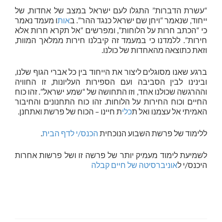
“עשרת הדברות” התגלו לעם ישראל במצב של אחדות, של
ייחוד, שנאמר “ויחן שם ישראל כנגד ההר”. ב
אות
ו מעמד נאמר
כי “הכתב חרות על הלוחות”, ומפרשים “אל תקרא חרות אלא
חירות”. ללמדנו כי במעמד זה קיבלנו חירות ממלאך המוות,
וזאת כתוצאה מהאחדות של כולנו.
ברגע שאנו מסוגלים ליצור את הייחוד בין כל אברי הגוף שלנו,
ובינינו לבין הסביבה ועם הספירות העליונות, זו החוויה
וההרגשה שכולנו אחד, וזו התחושה של “שמע ישראל”. זהו כוח
החיים וכוח החירות על הלוחות. זהו כוח התחנונים והחיבור
האמיתי אל עצמנו ואל ת
כלי
ת חיינו – הכוח של פרשת ואתחנן.
ללימוד של פרשת השבוע הנוכחית
הכנס/י לדף הבית
.
לשמיעת לימוד מעמיק יותר של פרשה זו ושל פרשות אחרות
היכנס/י ל
אוניברסיטה של חיים קבלה