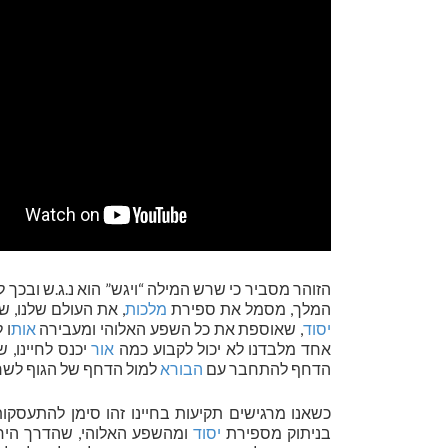
הזוהר מסביר כי שרש המילה “ויגש” הוא נ.ג.ש ובכך ל
המלך, מסמל את ספירת
מלכות
, את העולם שלנו, ש
יסוד
, שאוספת את כל השפע האלוהי ומעבירה
אות
ו 
אחד מלבדנו לא יכול לקבוע כמה
אור
יכנס לחיינו, ש
הדחף להתחבר עם
הבורא
למול הדחף של הגוף לשרו
כשאנו מרגישים תקיעות בחיינו זהו סימן להתעסקו
בניתוק מספירת
יסוד
ומהשפע האלוהי, שהדרך היחיד