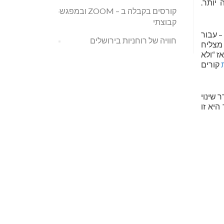
יותר.
קורסים בקבלה ב – ZOOM ובמפגש
קבוצתי
– עבור
חוויה של רוחניות בירושלים
מצליח
ז “ולא
קורים
 שינוי
יא זו