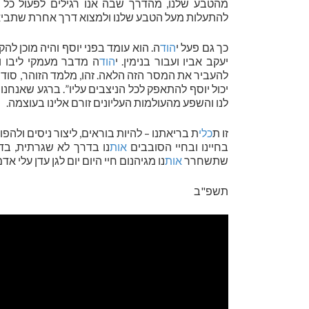
מהטבע שלנו, מהדרך שבה אנו רגילים לפעול כל ח
להתעלות מעל הטבע שלנו ולמצוא דרך אחרת שתביא 
כך גם פעל י
הוד
ה. הוא עומד בפני יוסף והיה מוכן ל
יעקב אביו ועבור בנימין. י
הוד
ה מדבר מעמקי ליבו ו
להעביר את המסר הזה הלאה. זהו, מלמד הזוהר, סוד ה
יכול יוסף להתאפק לכל הניצבים עליו”. ברגע שאנחנ
לנו והשפע מהעולמות העליונים זורם אלינו בעוצמה.
זו ת
כלי
ת בריאתנו – להיות בוראים, ליצור ניסים ולהפ
בחיינו ובחיי הסובבים
אות
נו בדרך לא שגרתית, בד
שתשחרר
אות
נו מגיהנום חיי היום יום לגן עדן עלי אדמ
תשפ"ב