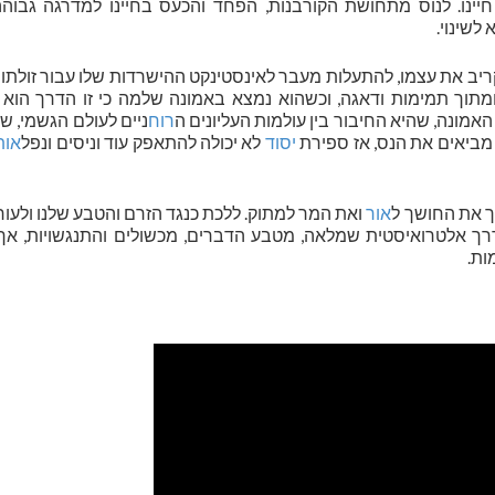
יינו. לנוס מתחושת הקורבנות, הפחד והכעס בחיינו למדרגה גבוהה 
לשינוי.
הקריב את עצמו, להתעלות מעבר לאינסטינקט ההישרדות שלו עבור זולתו 
מתוך תמימות ודאגה, וכשהוא נמצא באמונה שלמה כי זו הדרך הוא 
אמונה, שהיא החיבור בין עולמות העליונים ה
רוח
ניים לעולם הגשמי, שא
ו מביאים את הנס, אז ספירת
יסוד
לא יכולה להתאפק עוד וניסים ונפל
אות
וך את החושך ל
אור
ואת המר למתוק. ללכת כנגד הזרם והטבע שלנו ולעורר
רך אלטרואיסטית שמלאה, מטבע הדברים, מכשולים והתנגשויות, אך ה
ות.