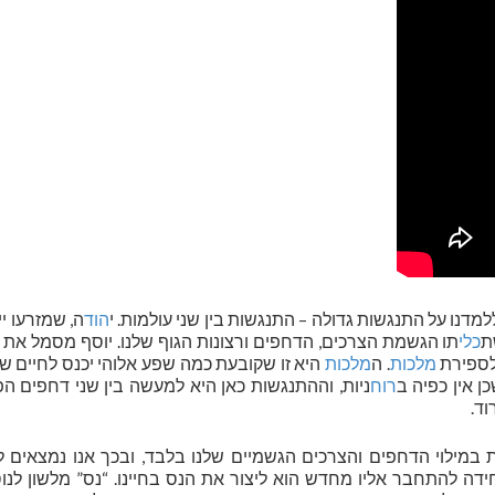
למדנו על התנגשות גדולה – התנגשות בין שני עולמות. י
הוד
ה, שמזרעו יי
ת
כלי
תו הגשמת הצרכים, הדחפים ורצונות הגוף שלנו. יוסף מסמל את
לספירת
מלכות
. ה
מלכות
היא זו שקובעת כמה שפע אלוהי יכנס לחיים של
כן אין כפיה ב
רוח
ניות, וההתנגשות כאן היא למעשה בין שני דחפים הפ
ד.
ת במילוי הדחפים והצרכים הגשמיים שלנו בלבד, ובכך אנו נמצאים
ה להתחבר אליו מחדש הוא ליצור את הנס בחיינו. “נס” מלשון לנוס