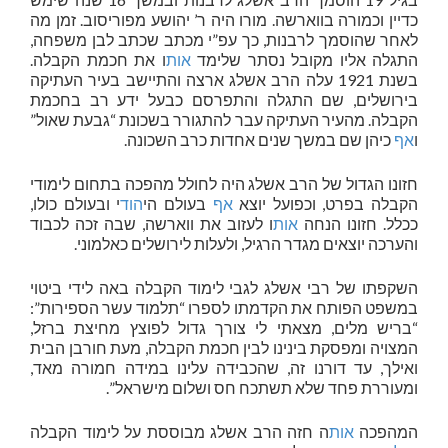
כדיין וכמורה בווארשה. מורו היה ר’ יהושע מפוריסוב. זמן מה
לאחר שהוסמך לרבנות, כך עפ”י מכתב שכתב לבן משפחה,
התגלה אליו מקובל נסתר שלימד
אות
ו את חכמת הקבלה.
בשנת 1921 עלה הרב אשלג ארצה והתיישב בעיר העתיקה
בירושלים, שם התגלה והתפרסם כבעל ידע רב בחכמת
הקבלה. מהעיר העתיקה עבר להתגורר בשכונת “גבעת שאול”
ו
אף
כיהן שם במשך שנים אחדות כרב השכונה.
חזונו הגדול של הרב אשלג היה לחולל מהפכה בתחום לימודי
הקבלה בפרט, וכפועל יוצא
אף
בעולם הי
הוד
י ובעולם כולו,
ככלל. חזונו הנחה
אות
ו לעזוב את ווארשה, שבה זכה לכבוד
והערכה יוצאים מגדר הרגיל, ולעלות לירושלים כאלמוני.
השקפתו של רבי אשלג לגבי לימוד הקבלה באה לידי ביטוי
במשפט הפותח את הקדמתו לספרו “תלמוד עשר הספירות”:
“בריש מלים, מצאתי לי צורך גדול לפוצץ מחיצת ברזל,
המצויה ומפסקת בינינו לבין חכמת הקבלה, מעת חורבן הבית
ואילך, עד דורנו זה, שהכבידה עלינו במידה חמורה מאד,
ומעוררת פחד שלא תשתכח חס ושלום מישראל”.
המהפכה
אות
ה חזה הרב אשלג מבוססת על לימוד הקבלה