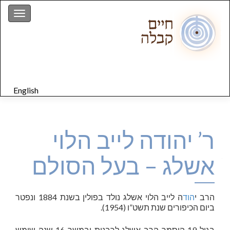
gation
English
ר’ יהודה לייב הלוי
אשלג – בעל הסולם
הרב י
הוד
ה לייב הלוי אשלג נולד בפולין בשנת 1884 ונפטר
ביום הכיפורים שנת תשט”ו (1954).
בגיל 19 הוסמך הרב אשלג לרבנות ובמשך 16 שנה שימש