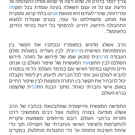
צריך לומר בדורנו זה, שלא ירצה מי שהוא אפילו להעלותה על
הדעת. עם כל זה עצם השאלה בעינה עומדת בכל תוק
פה
ומרירותה, שהרי לעתים היא פוגשת
אות
נו בלתי קרוא, ומנקרת
את מוחנו, ומשפילתנו עד עפר, בטרם שנצליח למצוא
התחבולה הידועה, דהיינו, להיסחף בלי דעת בזרמי החיים,
כדאתמול”.
הרב אשלג מדגיש במאמריו ובכתביו את הקשר בין
ההתפתחות האישית-ה
רוח
נית, לבין העלייה במעלות סולם
העבודה ה
רוח
נית (מכאן שמו של פירושו על הזוהר, פירוש
הסולם) לבין התוצ
אות
המעשיות של שיפור העולם בו אנחנו
חיים ותיקונו במימד האישי וגם במימד העולמי. כל זה במטרה
להביא לעולם טוב יותר לכל הבריות. לדעתו, רק לימוד הקבלה
יכול להבהיר את הקשר בין התורה והמצוות לבין שיפור החיים
באופן אישי וחברתי כאחד, מתוך הבנת הת
כלי
ת שלשמה
נברא העולם.
התפישה המעשית והיישומית שמתבטאת בכתביו של הרב
אשלג מופיעה בצורה בולטת אצל רבים מממשיכי דרכו
ותורתו ברחבי העולם. רובם מייחסים משמעות עיקרית
להתקדמות ולשיפור האישי והחברתי של הקהילה תוך כדי
שימת חשיבות פחותה עד כדי התנגדות מוחלטת, במקרים