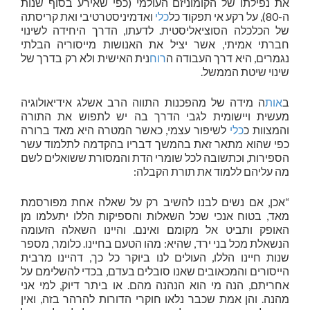
את נפילתו של הקומוניזם העולמי (כפי שאירע בסוף שנות
ה-80), על רקע אי תפקוד כל
כלי
ואדמיניסטרטיבי ואת קריסתה
של הכלכלה הסוציאליסטית. לדעתו, הדרך היחידה לשינוי
חברתי אמיתי, אשר יציל את האנושות מייסוריה הבלתי
נגמרים, היא דרך העבודה ה
רוח
נית האישית ולא רק בדרך של
שינוי שיטת הממשל.
ב
אות
ה מידה של מהפכנות התווה הרב אשלג אידיאולוגיה
מעשית ויישומית לגבי הדרך בה יש לתפוש את התורה
והמצוות כ
כלי
לשיפור עצמי, כאשר המטרה היא מאד ברורה
כפי שהוא מתאר זאת בהמשך דבריו בהקדמה לתלמוד עשר
הספירות, וכתשובה לכל שומרי הדת והמסורת ששואלים לשם
מה עליהם ללמוד את תורת הקבלה:
“אכן, אם נשים לבנו להשיב רק על שאלה אחת מפורסמת
מאד, בטוח אנכי שכל השאלות והספיקות הללו יתעלמו מן
האופק ותביט אל מקומם ואינם. והיינו השאלה הזעומה
הנשאלת מכל בני ירד, שהיא: מהו הטעם בחיינו. כלומר, מספר
שנות חיינו הללו, העולים לנו ביוקר כל כך, דהיינו מרבית
הייסורים והמכאובים שאנו סובלים בעדם, בכדי להשלימם על
אחריתם, הנה מי הוא הנהנה מהם. או ביתר דיוק, למי אני
מהנה. והן אמת שכבר נלאו חוקרי הדורות להרהר בזה, ואין