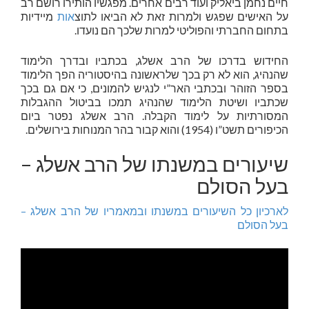
חיים נחמן ביאליק ועוד רבים אחרים. מפגשיו הותירו רושם רב
על האישים שפגש ולמרות זאת לא הביאו לתוצ
אות
מיידיות
בתחום החברתי והפוליטי למרות שלכך הם נועדו.
החידוש בדרכו של הרב אשלג, בכתביו ובדרך הלימוד
שהנהיג, הוא לא רק בכך שלראשונה בהיסטוריה הפך הלימוד
בספר הזוהר ובכתבי האר”י לנגיש להמונים, כי אם גם בכך
שכתביו ושיטת הלימוד שהנהיג תמכו בביטול ההגבלות
המסורתיות על לימוד הקבלה. הרב אשלג נפטר ביום
הכיפורים תשט”ו (1954) והוא קבור בהר המנוחות בירושלים.
שיעורים במשנתו של הרב אשלג –
בעל הסולם
לארכיון כל השיעורים במשנתו ובמאמריו של הרב אשלג –
בעל הסולם