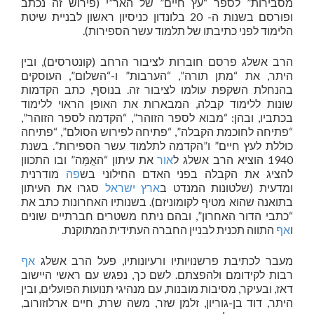
מסבירות” לספר “עץ חיים” של האר”י (פירוש זה נכתב
ופורסם בשנות ה- 20 בלונדון כניסיון ראשון לבניית שיטת
הלימוד לפני כתיבתו של תלמוד עשר הספירות).
הרב אשלג פרסם חוברות לציבור הרחב (קונטרסים), ובין
היתר, את “מתן תורה”, “הערבות” ו-“השלום”, העוסקים
בהנחלת השקפת עולמו לציבור זה. בנוסף, כתב הקדמות
שונות ללימוד קבלה, המבארות את האופן הראוי ללימוד
בכתביו, ובהן: “מבוא לספר הזוהר”, “הקדמה לספר הזוהר”,
“פתיחה לחוכמת הקבלה”, “פתיחה לפירוש הסולם”, “פתיחה
כוללת לעץ חיים” ו”הקדמה לתלמוד עשר הספירות”. בשנת
1940 הוציא הרב אשלג ל
אור
את עיתון “האֻמָּה” ובו התכוון
להציג את הקבלה בפני האדם החילוני בש
פה
מודרנית
ומדעית (שלטונות המנדט ב
ארץ ישראל
סגרו את העיתון
בתואנה שהוא מטיף לקומוניזם). בשנותיו האחרונות כתב את
“כתבי הדור האחרון”, ובהם ניתח משטרים חברתיים שונים
ו
אף
התווה תכנית לבניין החברה העתידית המתוקנת.
מעבר לכתיבת פרשנויותיו ורעיונותיו, פעל הרב אשלג
אף
רבות לקידומם ולהפצתם. לשם כך, נפגש עם ראשי היישוב
דאז, ובעיקר, מסיבות מובנות, עם מנהיגי תנועות הפועלים, ובין
היתר, דוד בן-גוריון, זלמן שזר, משה שרת, חיים ארלוזורוב,