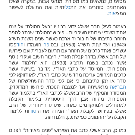
מסוימים, לנושאים כמו מסורת ומנהגי אבות, במקרה שאלו
האחרונים סותרים את הת
כלי
תיות ואת התועלת לשיפור
המצי
אות
.
כאמור לעיל, הרב אשלג ידוע בכינויו “בעל הסולם” על שם
אחת משתי יצירותיו העיקריות – פירוש “הסולם” שכתב לספר
הזוהר. כתיבתו של חיבור זה ארכה כעשר שנים משנת תש”ג
(1943) ועד שנת תשי”ג (1953), ובסו
פה
הועמדו ו
הוד
פסו
עשרים ואחד כרכים של הזוהר עם תרגום לעברית ועם פירושו
של הרב אשלג בדרך קבלת האר”י. חיבור חשוב ועיקרי נוסף
אשר נכתב בשנת תרצ”ג (1933), הוא “תלמוד עשר
הספירות”, המיוסד על כתבי האר”י. מדובר בשישה עשר
כרכים המהווים עריכה מחדש של כתבי האר”י, לאו דווקא לפי
סדר או זמן כתיבתם, כי אם לפי סדר ההשתלשלות של
הבריאה
מראשיתה ועד למצבה הנוכחי. פירושו המדוקדק,
המסודר והמקיף של הרב אשלג לכתבי האר”י בתלמוד עשר
הספירות מהווה אבן דרך היסטורית בלימוד הקבלה
למתחילים ולמתקדמים כאחד. שיטתו הייחודית של הרב
אשלג בפירושו לקבלת האר”י הניחה את ה
יסוד
ות ללימוד
הקבלה ע”י ההמונים כפי שתכנן, חלם וחזה.
כמו כן, הרב אשלג כתב את הפירוש “פנים מאירות” ו”פנים