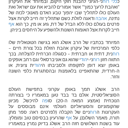
כ
כלי
רוח
ני-הגיוני להבנת חוקי היקום, ובמיוחד את העיקרון
“ואהבת לרעך כמוך” אשר אמורים להביא את עם ישראל ואת
העולם כולו לתהליך שבו יהפוך טבע האדם מאנוכי לכזה של
נתינה,
אהבה
ודאגה לזולת. כשם שתהליך זה חייב לקרות אצל
פרטים בעולם כולו ללא הבדל של דת, גזע או מין, כך הוא
אף
חייב לקרות אצל האומות השונות ולהשפיע על היחסים ביניהן.
המיוחד בכתביו של הרב אשלג הוא בגישה הטוטאלית שלו
כלפי המרכזיות של עיקרון אהבת הזולת בכל צורת חיים –
רוח
נית, דתית או חברתית – כסגולה הכרחית להצלחה. בכך
התווה חזון
רוח
ני-י
הוד
י שהוא גם אוניברסאלי וגם רחב אופקים
באופן יוצא דופן לתקופתו ולסביבתו הי
הוד
ית ציונית, או
ה-חרדית, שהתאפיינו בלאומנות ובהסתגרות כלפי השונה
והזר.
הרב אשלג תמך באופן עקרוני בתפישת העולם
הסוציאליסטית, אולם בד בבד טען במאמריו כי בצורתה
הנוכחית (אמצע המאה ה-20) סו
פה
להיכשל, מכיוון
שהקומוניזם והסוציאליזם העולמי אינם מבוססים על
העקרונות ה
רוח
ניים של הקבלה (לפרטים ראה: ספר מתן
תורה, מאמר השלום), על
אף
שהרעיון בבסיסם טוב ומומלץ.
עוד בשנות השלושים חזה הרב אשלג בדיוק נמרץ במאמריו