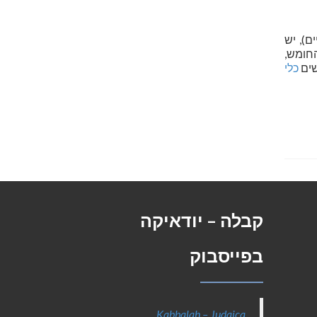
ם), יש
חומש,
שים
כלי
קבלה – יודאיקה
בפייסבוק
Kabbalah – Judaica