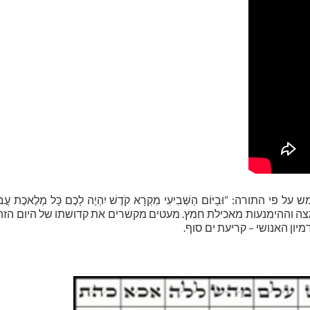
: “וּבַיּוֹם הַשְּׁבִיעִי מִקְרָא קֹדֶשׁ יִהְיֶה לָכֶם כָּל מְלֶאכֶת עֲבֹ
ת המצה וההימנעות מאכילת חמץ. מעטים מקשרים את קדושתו של היום הז
ון האנושי – קריעת ים סוף.