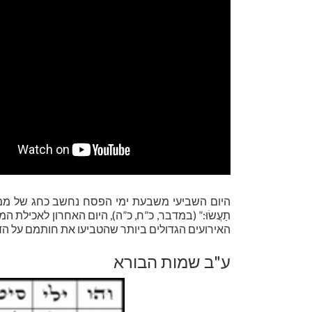
היום השביעי משבעת ימי הפסח נחשב כחג של ממש על פי התורה
תַעֲשׂוּ:” (במדבר, כ”ח, כ”ה), היום האחרון לאכיל
האירועים הגדולים ביותר שהטביעו את חותמם על הדמי
ע"ב שמות הבורא