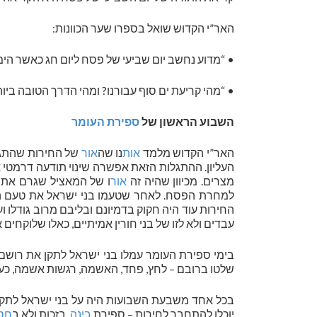
האר”י הקדוש שואל בספרו שער הכוונות:
• “מדוע נחשב יום שביעי של פסח ליום חג כאשר הימ
• “מהי קריעת ים סוף עבורנו? ומהי הדרך הטובה בי
השבוע הראשון של
ספירת העומר
האר”י הקדוש מלמד
אות
נו שה
אור
של החירות שהתג
העליון. ההתגלות הזאת אפשרה שינוי תודעה דרמטי
מצרים. מכיוון שהיה זה
אור
ו של המאציל שגרם את ה
למחרת הפסח. לאחר שטעמו בני ישראל את טעם החי
החירות עוד היה חקוק בדמיונם ובליבם מרוב גודלו 
עבדים ולא לזו של בני חורין אמיתיים, כאלו שלוקחים 
בימי ספירת העומר עמלו בני ישראל לתקן את רושם 
שלטו ברובם – לחץ, פחד, האשמה, רגשות אשמה, כעס, 
בכל אחד משבעת השבועות היה על בני ישראל לתק
יוכלו להתחבר לחירות – ספירת
בינה
, בזכות ולא ב
חס