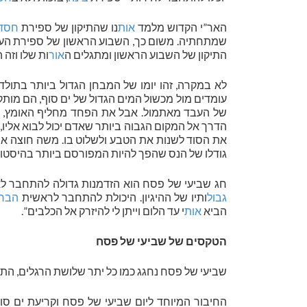
האר”י הקדוש מלמד
אות
נו שהתיקון של ספירת
חסד
שמתחתיה. משום כך, השבוע הראשון של ספירת הע
התיקון של השבוע הראשון ומתגלים ה
אור
ות שלו וזה 
לא במקרה, זהו יומו של המבחן הגדול ביותר בתולדו
עומדים מול מכשול המים הגדול של ים סוף, הם מות
של העבד מאתמול. אבל את הפחד מחליף האומץ, ו
הדרך אל המקום הגבוה ביותר שאדם יכול לבוא אל
את הסוד לשנות את הטבע ולשלוט בו. משה חוצה את 
גודלו של הנס שהפך להיות המפורסם ביותר בהיסטור
חג שביעי של פסח הוא הזדמנות גדולה להתחבר לא
גבול
ותיו של ההיגיון. היכולת להתחבר לראשית
הברי
הביא
אות
י עד הלום וייתן לי להיזרק אל הכלבים”.
הטקסים של שביעי של פסח
שביעי של פסח נחגג כמו כל יתר שלושת הרגלים, הת
החיבור המיוחד ליום שביעי של פסח וקריעת ים 