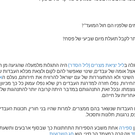
ים שלפניו הם חול המועד”?
ותר לקבל תועלת מיום שביעי של פסח?
לה ב
ליל יציאת מצרים (ליל הסדר)
היה התגלות מלמעלה שהגיעה מן ה
 אצל אומה של עבדים, שינוי שאפשר להם לקום ולצאת מכלא העבדות 
שינוי ולא ההתעוררות של עם ישראל להרוויח את חירותם, נעלם ה
א
רות, נפלו חזרה למדרגת העבדים רק שלא נפלו עמוק כל כך מכיוון
ועוצמתו. ובכל זאת, התנהגותם במדבר היתה קרובה יותר להתנהגות של
אחריות על חייהם.
העבדות שנשאר בהם ממצרים. למרות שהיו בני חורין, תכונות העבדים
נרגנות, תלונות ותסכול.
ן
ספירה
אחת משבע הספירות התחתונות כך שבסוף ארבעים ותשעת 
ד
וזה קרה במעמד הר סיני, הוא
חג השבועות
.