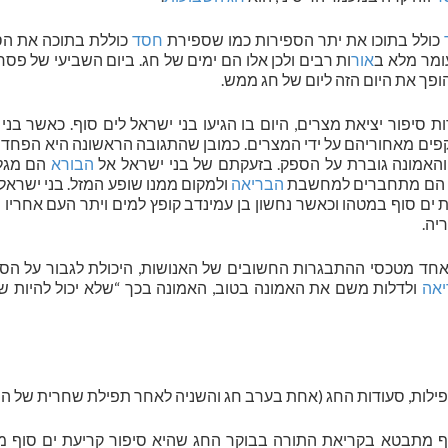
כולל בתוכו את יתר הספירות כמו שספירת
חסד
כוללת בתוכה את הס
ומר מלא ב
אור
ות רבים ולכן אלו הם ימים של חג. ביום השביעי של פס
הופך את היום הזה ליום של חג ממש.
ת סיפור יציאת מצרים, היום בו הגיעו בני ישראל לים סוף. כאשר בני
קפים מאחוריהם על ידי המצרים. כמובן שהתגובה הראשונה היא הפחד
האמונה גוברת על הספק. בזעקתם של בני ישראל אל
הבורא
הם מגל
יו, הם מתחברים למחשבת
הבריאה
ולמקום ממנו שופע המזל. בני ישראל
ים סוף במטהו וכאשר נחשון בן עמינדב קופץ למים ויתר העם אחריו
יה.
חד מטכסי ההתבגרות החשובים של האנושות, היכולת לגבור על הספ
אה
ולדלות משם את האמונה בטוב, האמונה בכך “שלא יכול להיות ש
פילות, סעודות החג (אחת בערב חג והשניה לאחר תפילת שחרית של הח
סוף מתבטא בקריאת התורה בבוקר החג שהיא סיפור קריעת ים סוף 