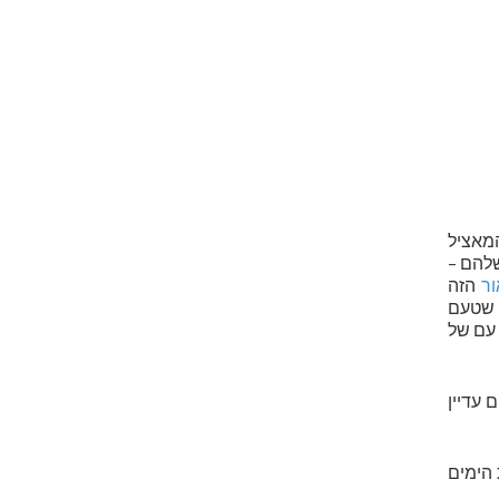
מאציל
שלהם –
ור
הזה
 שטעם
 עם של
 עדיין
הימים