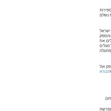
פירות
ח נשלם
 ישראל
 והספק
ים את
 מגלים
 מתגלה
ק ועל
הבורא
ג).
מפרשת