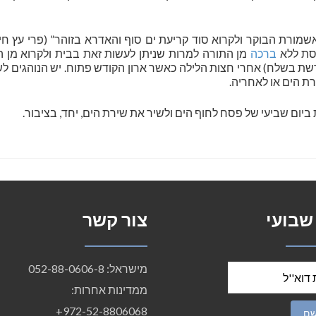
שמורת הבוקר ולקרוא סוד קריעת ים סוף והאדרא בזוהר” (פרי עץ חיי
נסת ללא
ברכה
מן התורה למרות שניתן לעשות זאת בבית ולקרוא מן ה
שת בשלח) אחרי חצות הלילה כאשר ארון הקודש פתוח. יש הנוהגים ל
ת הים או לאחריה.
יום שביעי של פסח לחוף הים ולשיר את שירת הים, יחד, בציבור.
 שבועי
צור קשר
מישראל: 052-88-0606-8
ממדינות אחרות:
972-52-8806068+