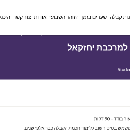
Hom
Courses
לימוד קבלה למתקדמים
מבוא למרכבת יחזקא
ות קבלה
שערים בזמן
הזוהר השבועי
אודות
צור קשר
היכנ
Category
לימוד קבלה למתקדמים
למרכבת יחזקאל
ר בודד – 90 דקות
 משמש בסיס חשוב ללימוד חכמת הקבלה כבר אלפי שנים.