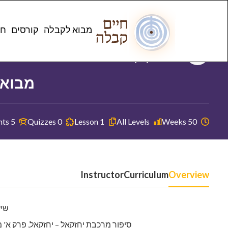
e
מבוא לקבלה
קורסים
חנ
Instructor
שאול יודקביץ
מבוא 
5 Students
0 Quizzes
1 Lesson
All Levels
50 Weeks
Instructor
Curriculum
Overview
שיעו
סיפור מרכבת יחזקאל – יחזקאל, פרק א'