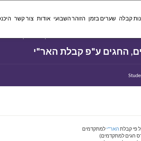
Course
לימוד קבלה למתקדמים
קבלה למתקדמים, החגים ע"פ ק
ות קבלה
שערים בזמן
הזוהר השבועי
אודות
צור קשר
היכנ
Category
לימוד קבלה למתקדמים
, החגים ע"פ קבלת האר"י
ל פי קבלת
האר"י
למתקדמים
ס חגים למתקדמים)