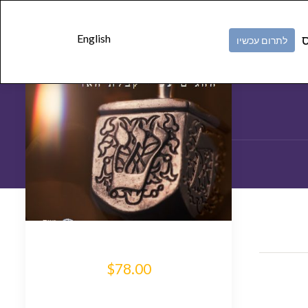
בלת האר"י
Skip to
content
English
ס
לתרום עכשיו
$78.00