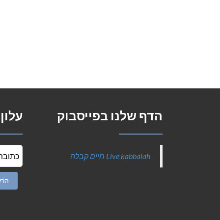
הדף שלנו בפייסבוק
עלון
‎Live kabbalah חיים קבלה‎