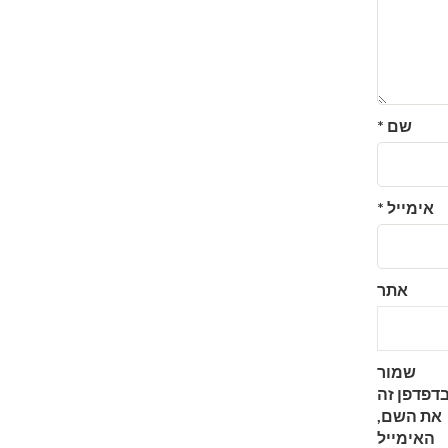
שם
*
אימייל
*
אתר
שמור
דפדפן זה
את השם,
האימייל