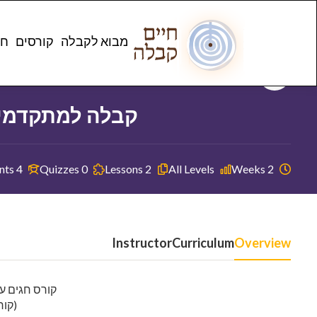
s
Home
מבוא לקבלה
קורסים
חנ
Instructor
Live Kabbalah
קבלה למתקדמים
4 Students
0 Quizzes
2 Lessons
All Levels
2 Weeks
Instructor
Curriculum
Overview
קורס חגים ע
(קור