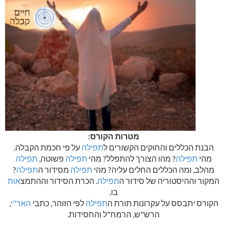
מטרות הקורס:
הבנת הכללים והחוקים הקשורים ל
תפילה
על פי חכמת הקבלה.
מהי
תפילה
? מהו הצורך להתפלל? מהי
תפילה
פשוטה,
תפילה
מהלב, ומה הכללים החלים עליה? מהי
תפילה
מסידור ה
תפילה
?
המקור וההיסטוריה של סידור ה
תפילה
. הכרת הסידור וההתמצ
אות
בו.
הקורס יתבסס על עקרונות תורת ה
תפילה
לפי הזוהר, כתבי
האר"י
,
הרש"ש, הרמח"ל והחסידות.