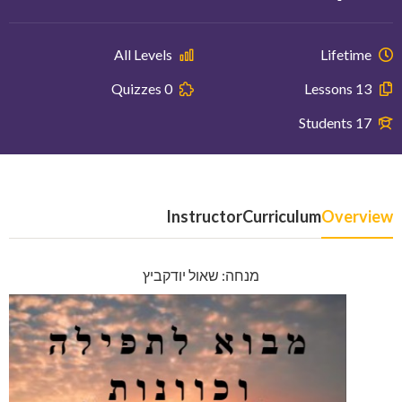
All Levels
Lifetime
0 Quizzes
13 Lessons
17 Students
Instructor
Curriculum
Overview
מנחה: שאול יודקביץ