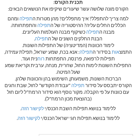
תכנית הקורס:
הקורס מונה שלושה עשר שיעורים שיקיפו את הנושאים הבאים:
למה צריך להתפלל? איך מתפללים? מהן מטרות ה
תפילה
ומהם
הכללים החלים עליה? ההיסטוריה של ה
תפילה
והתפתחותה.
מבנה ה
תפילה
כשיקוף מבנה העולמות העליונים.
הבנת החלקים השונים של ה
תפילה
.
לימוד הכוונות (המדיטציה) של התפילות השונות.
התמצ
אות
בסידור ה
תפילה
: אנא בכח, שמע ישראל, תפילת עמידה,
תפילות לרפואה, פרנסה, התפתחות
רוח
נית ועוד.
התפילות השונות לימות החול, שחרית, מנחה, ערבית וקריאת שמע
שעל המיטה.
הברכות השונות, משמעותן, השימוש בהן והכוונות שלהן.
הקורס יתבסס על סידור
תפילה
"עבודת הקודש" לחול, שבת וחגים
עם כוונות על פי הקבלה. מקור נוסף הוא סידור הרמח"ל ליום חול
(בהוצאת מכון הרמח"ל).
ללימוד בנושא תפילות השבת הכנס/י
לקישור הזה
.
ללימוד בנושא תפילות חגי ישראל הכנס/י
לקישור הזה
.