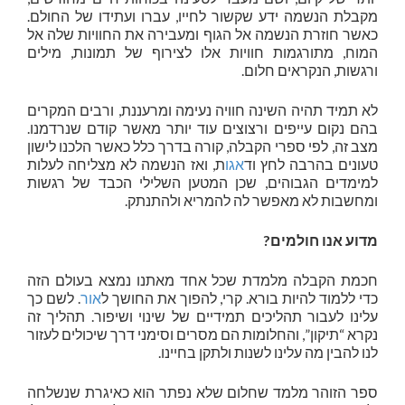
מקבלת הנשמה ידע שקשור לחייו, עברו ועתידו של החולם.
כאשר חוזרת הנשמה אל הגוף ומעבירה את החוויות שלה אל
המוח, מתורגמות חוויות אלו לצירוף של תמונות, מילים
ורגשות, הנקראים חלום.
לא תמיד תהיה השינה חוויה נעימה ומרעננת, ורבים המקרים
בהם נקום עייפים ורצוצים עוד יותר מאשר קודם שנרדמנו.
מצב זה, לפי ספרי הקבלה, קורה בדרך כלל כאשר הלכנו לישון
טעונים בהרבה לחץ וד
אגו
ת, ואז הנשמה לא מצליחה לעלות
למימדים הגבוהים, שכן המטען השלילי הכבד של רגשות
ומחשבות לא מאפשר לה להמריא ולהתנתק.
מדוע אנו חולמים?
חכמת הקבלה מלמדת שכל אחד מאתנו נמצא בעולם הזה
כדי ללמוד להיות בורא. קרי, להפוך את החושך ל
אור
. לשם כך
עלינו לעבור תהליכים תמידיים של שינוי ושיפור. תהליך זה
נקרא “תיקון”, והחלומות הם מסרים וסימני דרך שיכולים לעזור
לנו להבין מה עלינו לשנות ולתקן בחיינו.
ספר הזוהר מלמד שחלום שלא נפתר הוא כאיגרת שנשלחה