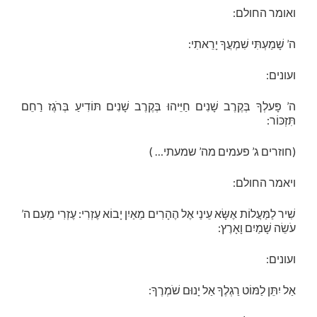
ואומר החולם:
ה’ שָׁמַעְתִּי שִׁמְעֲךָ יָרֵאתִי:
ועונים:
ה’ פָּעלְךָ בְּקֶרֶב שָׁנִים חַיֵּיהוּ בְּקֶרֶב שָׁנִים תּוֹדִיעַ בְּרֹגֶז רַחֵם
תִּזְכּוֹר:
(חוזרים ג’ פעמים מה’ שמעתי… )
ויאמר החולם:
שִׁיר לַמַּעֲלוֹת אֶשָּׂא עֵינַי אֶל הֶהָרִים מֵאַיִן יָבוֹא עֶזְרִי: עֶזְרִי מֵעִם ה’
עֹשֵׂה שָׁמַיִם וָאָרֶץ:
ועונים:
אַל יִתֵּן לַמּוֹט רַגְלֶךָ אַל יָנוּם שֹׁמְרֶךָ: