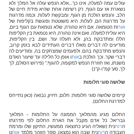
עולים עמה למעלה, אינו כך…אלא הנפש עולה אל המלך ולא
נשארת אז עם הגוף, רק רשימה אחת שהיא מידת חיים של
הלב. והנפש הולכת מן הגוף, ומבקשת לעלות. וכמה מדרגות
על מדרגות הם, לעלות. היא משוטטת ופוגשת בקליפות של
אור
ות הטומאה. אם היא טהורה, שלא נטמאת עם הגוף ביום,
היא עולית למעלה. ואם אינה טהורה, היא נטמאת בין הקליפות
הללו ומתדבקת בהן, ולא תעלה עוד. ושם, בין הקליפות,
מודיעים לה דברים מאלו דברים העתידים לבא בזמן קרוב,
והנפש מתדבקת בהם. ולפעמים שמצחקים בה, ומודיעים לה
דברי שקר. וכך הולכת ב
אות
ו אופן כל הלילה עד שיעור האדם
משנתו, ואז חוזרת הנפש למקומה, להגוף.” (פירוש הסולם, לך
לך, סע’ קמ”ו-ק”נ)
שלושה סוגי חלומות
קיימים שלושה סוגי חלומות: חלום, חיזיון, נבואה (כאן נתייחס
למדרגת החלום).
החלום מגיע מהמלאך הממונה על החלומות – המלאך
גבריאל. כל אדם מקבל את הארת החלום לפי מדרגתו
ה
רוח
נית (שאליה הגיע כתוצאה ממעשיו, התיקון שלו ומרמת
העבודה ה
רוח
נית שבה הוא נמצא). ספר הזוהר מלמד
אות
נו