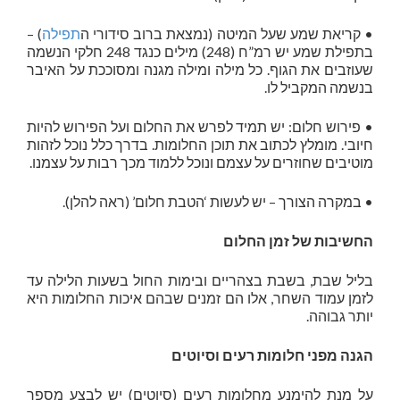
• קריאת שמע שעל המיטה (נמצאת ברוב סידורי ה
תפילה
) –
בתפילת שמע יש רמ”ח (248) מילים כנגד 248 חלקי הנשמה
שעוזבים את הגוף. כל מילה ומילה מגנה ומסוככת על האיבר
בנשמה המקביל לו.
• פירוש חלום: יש תמיד לפרש את החלום ועל הפירוש להיות
חיובי. מומלץ לכתוב את תוכן החלומות. בדרך כלל נוכל לזהות
מוטיבים שחוזרים על עצמם ונוכל ללמוד מכך רבות על עצמנו.
• במקרה הצורך – יש לעשות ‘הטבת חלום’ (ראה להלן).
החשיבות של זמן החלום
בליל שבת, בשבת בצהריים ובימות החול בשעות הלילה עד
לזמן עמוד השחר, אלו הם זמנים שבהם איכות החלומות היא
יותר גבוהה.
הגנה מפני חלומות רעים וסיוטים
על מנת להימנע מחלומות רעים (סיוטים) יש לבצע מספר