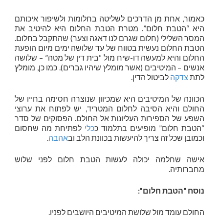
כאמור, אחת מן הדרכים לשליטה בחלומות ולשיפור איכותם
היא “הטבת חלום”. מטרת הטבת החלום היא להיטיב את
המסר השלילי (חלום שגרם לנו דאגה וצער) שהתקבל בחלום.
הטבת החלום נעשית בטווח של עד שלושה ימים מיום הופעת
החלום והיא למעשה דו-שיח מול “בית דין של מטה” – שלושה
אנשים – המיטיבים (אשר מומלץ שיהיו גברים). כמו כן, מומלץ
לתת
צדקה
לביטול הדין.
הכוונה של המיטיבים היא שמכיוון שנוצרה חסימה בחייו של
החולם והיא הסיבה לחלום המטריד, יש לפתוח את ערוצי
השפע של הספירות העליונות אל החולם. הפסוקים של סדר
“הטבת חלום” מופיעים בתלמוד כ
כלי
לפתיחת מה שחסום
וכמובן שכל זה צריך להיעשות בכוונת הלב וב
אהבה
.
אישה שחלמה יכולה לעשות הטבת חלום לפני שלוש
מחברותיה.
נוסח “הטבת חלום”:
החולם עומד מול שלושת המיטיבים היושבים לפניו.