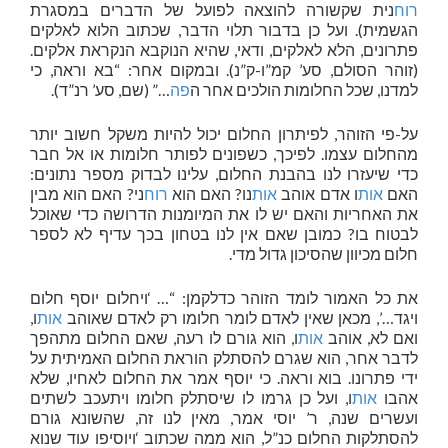
רוח
נית שקשורה להוצאה לפועל של הדברים במסגרת
הגשמית). ועל כן בדבור תלוי הדבר, שכתוב הלוא לאלקים
פתרונים, הלא לאלקים, ודאי, שהיא הנוקבא הנקראת אלקים.
(זוהר הסולם, סע’ קמ”ו-ק”נ). ובמקום אחר: “בא וראה, כי
למדנו, שכל החלומות הולכים אחר ה
פה
…” (שם, סע’ רנ”ד).
על-פי הזוהר, לפיתרון החלום יכול להיות משקל חשוב יותר
מהחלום עצמו. לפיכך, כשפונים לפותר חלומות או אל חבר
כדי שיעזרו לנו בהבנת החלום, עלינו לבדוק מספר נתונים:
האם
אות
ו אדם אוהב
אות
נו? האם הוא
רוח
ני? האם הוא מבין
את האחריות והאם יש לו את המיומנות הדרושה כדי שאוכל
לבטוח בו? כמובן שאם אין לנו בטחון בכך עדיף לא לספר
חלום מכיוון שהסיכון גדול מדי.
את כל האמור לומד הזוהר כדלקמן: “… ‘ויחלום יוסף חלום
ויגד…’, מכאן שאין לאדם לומר חלומו רק לאדם שאוהב
אות
ו,
ואם לא, אוהב
אות
ו, הוא גורם לו רעה, שאם החלום מתהפך
לדבר אחר, הוא שגרם להסתלק הוראת החלום האמיתית על
ידי פתרונו. בוא וראה. כי יוסף אמר את החלום לאחיו, שלא
אהבו
אות
ו, ועל כן גרמו לו שיסתלק חלומו ויתעכב לשתים
ועשרים שנה, ר’ יוסי אמר, מאין לנו זה, שהשונא גורם
להסתלקות החלום כנ”ל, הוא ממה שכתוב ‘ויוסיפו עוד שנוא