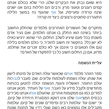
היא שאם נבחן את הבקרים שלנו, הרי שלא בכולם אנחנו
קמים רעננים וטעוני מרץ, ורבים הם הלילות בהם אנו ישנים
שינה טרודה ומעייפת, ועל
אף
שהגוף נח במשך הלילה
התעוררנו סחוטים ורצוצים. כיצד זה קורה?
מחקרים של העשורים האחרונים מלמדים שהחלק החשוב
ביותר בשינה הוא החלק בו אנחנו חולמים, ואם נעיר אדם
משנתו בכל פעם שיגיע לשלב החלום, הרי שהוא ירגיש כאילו
לא ישן כלל. בהקשר זה חשוב להזכיר, כי כולם חולמים בלילה
(גם אלו הטוענים כי אינם) אך לא כולם זוכרים את שחלמו.
מדוע, אם כן, החלום חשוב כל כך לתפקודו של האדם?
עליית הנשמה
ספר הזוהר מלמד
אות
נו שכאשר עולה האדם על מיטתו לישון
את שנתו, עולה נשמתו לעולמות עליונים. שם, מעבר ל
גבול
ות
עולם החומר, האשליה והגוף, הנשמה יכולה להטען בכוחות
מחודשים ולקבל מידע על העבר, ו
אף
על העתיד. מכאן אנחנו
למדים, כמו גם ממקומות אחרים, שהעולם
אות
ו אנחנו מכירים
כבסיס המצי
אות
שלנו אינו דווקא המסגרת היחידה של קיום,
וכי ישנם עוד עולמות רבים ומימדים שונים של קיום. עולמות
מקבילים אלו נמצאים כאן כשם שגלי רדיו של תחנות שונות