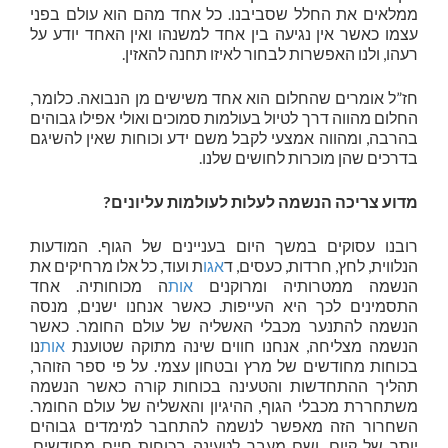
ממלאים את החלל שסביבנו. כל אחד מהם הוא עולם בפני
עצמו כאשר אין נגיעה בין אחד למשנהו ואין האחד יודע על
רעהו, ולנו האפשרות לבחור לאיזו תחנה להאזין.
חז”ל אומרים שהחלום הוא אחד משישים מן הנבואה. כלומר,
החלום מהווה דרך לטיול בעולמות סמוכים ואולי אפילו גבוהים
בהרבה, ומהווה אמצעי לקבל משם ידע וכוחות שאין להשיגם
בדרכים שהן מוכרות לחושים שלנו.
מדוע צריכה הנשמה לעלות לעולמות עליונים?
רובנו עסוקים במשך היום בעניינים של הגוף. המודעות
הנלווית, לחץ, חרדות, כעסים, ד
אגו
ת ועוד, כל אלו מרחיקים את
הנשמה ממטרותיה ומרוקנים
אות
ה מכוחותיה. אחד
התסמינים לכך היא העייפות. כאשר אנחנו ישנים, מנסה
הנשמה להתנער מכבלי האשליה של עולם החומר. כאשר
הנשמה מצליחה, אנחנו חווים שינה מתוקה שטוענת
אות
נו
בכוחות מחודשים של מרץ ובטחון עצמי. על פי ספר הזוהר,
תהליך ההתחדשות והטעינה בכוחות קורה כאשר הנשמה
משתחררת מכבלי הגוף, ההיגיון והאשליה של עולם החומר.
השחרור הזה מאפשר לנשמה להתחבר למימדים גבוהים
יותר של קיום, ושם מעבר לטעינה בכוחות חיים מחודשים,