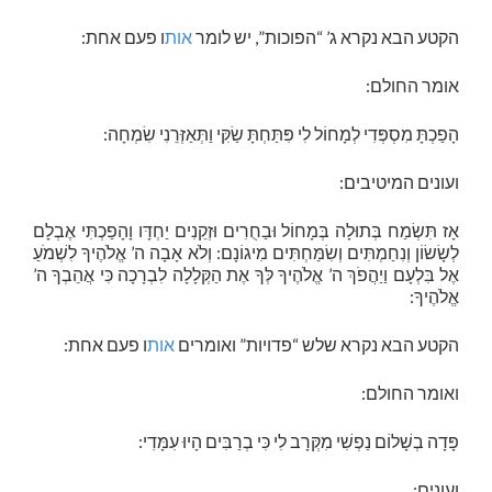
הקטע הבא נקרא ג’ “הפוכות”, יש לומר
אות
ו פעם אחת:
אומר החולם:
הָפַכְתָּ מִסְפְּדִי לְמָחוֹל לִי פִּתַּחְתָּ שַׂקִּי וַתְּאַזְּרֵנִי שִׂמְחָה:
ועונים המיטיבים:
אָז תִּשְׂמַח בְּתוּלָה בְּמָחוֹל וּבַחֻרִים וּזְקֵנִים יַחְדָּו וָהָפַכְתִּי אֶבְלָם
לְשָׂשׂוֹן וְנִחַמְתִּים וְשִׂמַּחְתִּים מִיגוֹנָם: וְלֹא אָבָה ה’ אֱלֹהֶיךָ לִשְׁמֹעַ
אֶל בִּלְעָם וַיַהֲפֹךְ ה’ אֱלֹהֶיךָ לְּךָ אֶת הַקְּלָלָה לִבְרָכָה כִּי אֲהֵבְךָ ה’
אֱלֹהֶיךָ:
הקטע הבא נקרא שלש “פדויות” ואומרים
אות
ו פעם אחת:
ואומר החולם:
פָּדָה בְשָׁלוֹם נַפְשִׁי מִקְּרָב לִי כִּי בְרַבִּים הָיוּ עִמָּדִי:
ועונים: