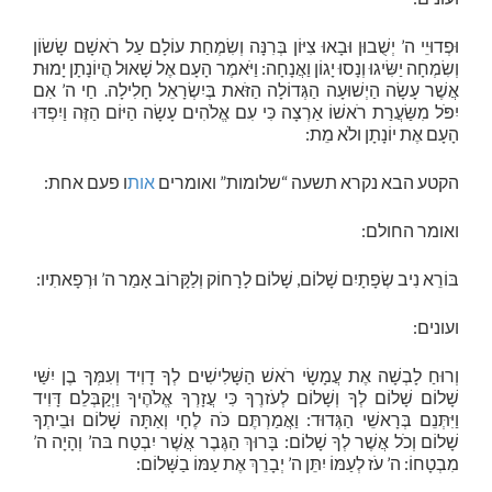
וּפְדוּיֵי ה’ יְשֻׁבוּן וּבָאוּ צִיּוֹן בְּרִנָּה וְשִׂמְחַת עוֹלָם עַל רֹאשָׁם שָׂשׂוֹן
וְשִׂמְחָה יַשִּׂיגוּ וְנָסוּ יָגוֹן וַאֲנָחָה: וַיֹּאמֶר הָעָם אֶל שָׁאוּל הֲיוֹנָתָן יָמוּת
אֲשֶׁר עָשָׂה הַיְשׁוּעָה הַגְּדוֹלָה הַזֹּאת בְּיִשְׂרָאֵל חָלִילָה. חַי ה’ אִם
יִפֹּל מִשַּׂעֲרַת רֹאשׁוֹ אַרְצָה כִּי עִם אֱלֹהִים עָשָׂה הַיּוֹם הַזֶּה וַיִפְדּוּ
הָעָם אֶת יוֹנָתָן ולֹא מֵת:
הקטע הבא נקרא תשעה “שלומות” ואומרים
אות
ו פעם אחת:
ואומר החולם:
בּוֹרֵא נִיב שְׂפָתָיִם שָׁלוֹם, שָׁלוֹם לָרָחוֹק וְלַקָּרוֹב אָמַר ה’ וּרְפָאתִיו:
ועונים:
וְרוּחַ לָבְשָׁה אֶת עֲמָשָׂי רֹאשׁ הַשָּׁלִישִׁים לְךָ דָוִיד וְעִמְּךָ בֶן יִשַּׁי
שָׁלוֹם שָׁלוֹם לְךָ וְשָׁלוֹם לְעֹזרֶךָ כִּי עֲזָרְךָ אֱלֹהֶיךָ וַיְקַבְּלֵם דָּוִיד
וַיִּתְּנֵם בְּרָאשֵׁי הַגְּדוּד: וַאֲמַרְתֶּם כֹּה לֶחָי וְאַתָּה שָׁלוֹם וּבֵיתְךָ
שָׁלוֹם וְכֹל אֲשֶׁר לְךָ שָׁלוֹם: בָּרוּךְ הַגֶּבֶר אֲשֶׁר יִבְטַח בּה’ וְהָיָה ה’
מִבְטָחוֹ: ה’ עֹז לְעַמּוֹ יִתֵּן ה’ יְבָרֵךְ אֶת עַמּוֹ בַשָּׁלוֹם: