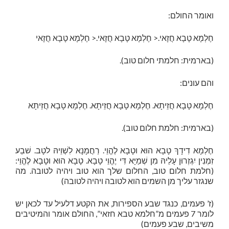
ואומר החולם:
חֶלְמָא טָבָא חֲזָאי.< חֶלְמָא טָבָא חֲזָאי.< חֶלְמָא טָבָא חֲזָאי
(בארמית: חלמתי חלום טוב).
והם עונים:
חֶלְמָא טָבָא חֲזֵיתָא. חֶלְמָא טָבָא חֲזֵיתָא. חֶלְמָא טָבָא חֲזֵיתָא
(בארמית: חלמת חלום טוב).
חֶלְמָא דִידָךְ טָבָא הוּא וטָבָא לֶהֱוֵי. רַחֲמָנָא לִשְׁוֵיהּ לטָב. שׁבַע
זִמְנִין יִגְזְרוּן עָלֵיהּ מִן שְׁמַיָּא דִּי יֶהֱוֵי טָבָא. טָבָא הוּא וטָבָא לֶהֱוֵי:
(חלמת חלום טוב, החלום שלך הוא טוב ויהיה לטובה. מה
שנגזר עליך מן השמים הוא לטובה ויהיה לטובה)
(ז’ פעמים, כנגד שבע הספירות, את הקטע דלעיל עד לכאן יש
לומר 7 פעמים מ”חלמא טבא חזאי”, החולם אומר והמיטיבים
משיבים, שבע פעמים)