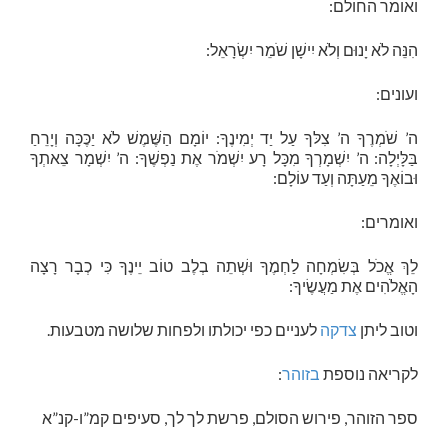
ואומר החולם:
הִנֵּה לֹא יָנוּם וְלֹא יִישָׁן שֹׁמֵר יִשְׂרָאֵל:
ועונים:
ה’ שֹׁמְרֶךָ ה’ צִלּךָ עַל יַד יְמִינֶךָ: יוֹמָם הַשֶּׁמֶשׁ לֹא יַכֶּכָּה וְיָרֵחַ
בַּלָּיְלָה: ה’ יִשְׁמָרְךָ מִכָּל רָע יִשְׁמֹר אֶת נַפְשֶׁךָ: ה’ יִשְׁמָר צֵאתְךָ
וּבוֹאֶךָ מֵעַתָּה וְעַד עוֹלָם:
ואומרים:
לֵךְ אֱכֹל בְּשִׂמְחָה לַחְמֶךָ וּשְׁתֵה בְלֶב טוֹב יֵינֶךָ כִּי כְבָר רָצָה
הָאֱלֹהִים אֶת מַעֲשֶׂיךָ:
וטוב ליתן
צדקה
לעניים כפי יכולתו ולפחות שלושה מטבעות.
לקריאה נוספת
בזוהר
:
ספר הזוהר, פירוש הסולם, פרשת לך לך, סעיפים קמ”ו-קנ”א