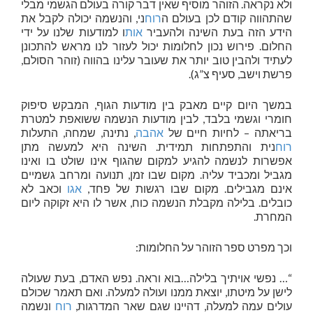
ולא נקראה. הזוהר מוסיף שאין דבר קורה בעולם הגשמי מבלי
שהתהווה קודם לכן בעולם ה
רוח
ני, והנשמה יכולה לקבל את
הידע הזה בעת השינה ולהעביר
אות
ו למודעות שלנו על ידי
החלום. פירוש נכון לחלומות יכול לעזור לנו מראש להתכונן
לעתיד ולהבין טוב יותר את שעובר עלינו בהווה (זוהר הסולם,
פרשת וישב, סעיף צ”ג).
במשך היום קיים מאבק בין מודעות הגוף, המבקש סיפוק
חומרי וגשמי בלבד, לבין מודעות הנשמה ששואפת למטרת
בריאתה – לחיות חיים של
אהבה
, נתינה, שמחה, התעלות
רוח
נית והתפתחות תמידית. השינה היא למעשה מתן
אפשרות לנשמה להגיע למקום שהגוף אינו שולט בו ואינו
מגביל ומכביד עליה. מקום שבו זמן, תנועה ומרחב גשמיים
אינם מגבילים. מקום שבו רגשות של פחד,
אגו
וכאב לא
כובלים. בלילה מקבלת הנשמה כוח, אשר לו היא זקוקה ליום
המחרת.
וכך מפרט ספר הזוהר על החלומות:
“… נפשי אויתיך בלילה…בוא וראה. נפש האדם, בעת שעולה
לישן על מיטתו, יוצאת ממנו ועולה למעלה. ואם תאמר שכולם
עולים עמה למעלה, דהיינו שגם שאר המדרגות,
רוח
ונשמה