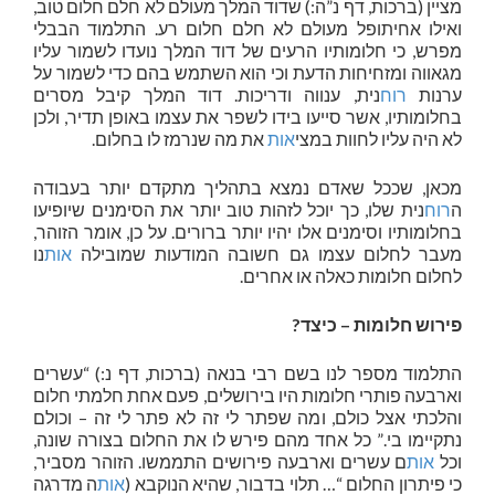
מציין (ברכות, דף נ”ה:) שדוד המלך מעולם לא חלם חלום טוב,
ואילו אחיתופל מעולם לא חלם חלום רע. התלמוד הבבלי
מפרש, כי חלומותיו הרעים של דוד המלך נועדו לשמור עליו
מגאווה ומזחיחות הדעת וכי הוא השתמש בהם כדי לשמור על
ערנות
רוח
נית, ענווה ודריכות. דוד המלך קיבל מסרים
בחלומותיו, אשר סייעו בידו לשפר את עצמו באופן תדיר, ולכן
לא היה עליו לחוות במצי
אות
את מה שנרמז לו בחלום.
מכאן, שככל שאדם נמצא בתהליך מתקדם יותר בעבודה
ה
רוח
נית שלו, כך יוכל לזהות טוב יותר את הסימנים שיופיעו
בחלומותיו וסימנים אלו יהיו יותר ברורים. על כן, אומר הזוהר,
מעבר לחלום עצמו גם חשובה המודעות שמובילה
אות
נו
לחלום חלומות כאלה או אחרים.
פירוש חלומות – כיצד?
התלמוד מספר לנו בשם רבי בנאה (ברכות, דף נ:) “עשרים
וארבעה פותרי חלומות היו בירושלים, פעם אחת חלמתי חלום
והלכתי אצל כולם, ומה שפתר לי זה לא פתר לי זה – וכולם
נתקיימו בי.” כל אחד מהם פירש לו את החלום בצורה שונה,
וכל
אות
ם עשרים וארבעה פירושים התממשו. הזוהר מסביר,
כי פיתרון החלום “… תלוי בדבור, שהיא הנוקבא (
אות
ה מדרגה