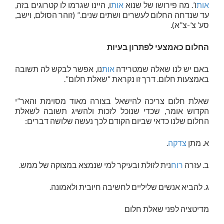
אות
ו’. מה פירושו של שנוא
אות
ו, היינו שגרמו לו קטרוגים בזה,
עד שנדחה החלום לעשרים ושתים שנים.” (זוהר הסולם, וישב,
סע’ צ’-צ”א).
החלום כאמצעי לפתרון בעיות
באם יש לנו שאלה שמטרידה
אות
נו, אפשר לבקש לה תשובה
באמצעות חלום. דרך זו נקראת “שאלת חלום”.
שאלת חלום צריכה להישאל בצורה מאוד מסוימת והאר”י
הקדוש אומר, שכדי שנוכל לזכות ולהשיג תשובה לשאלת
החלום שלנו כדאי שביום הקודם לכך נעשה שלושה דברים:
א. מתן
צדקה
.
ב. עזרה
רוח
נית לזולת ובעיקר למי שנמצא במצוקה של ממש.
ג. להביא אנשים שליליים לחשיבה חיובית ולאמונה.
מדיטציה לפני שאלת חלום