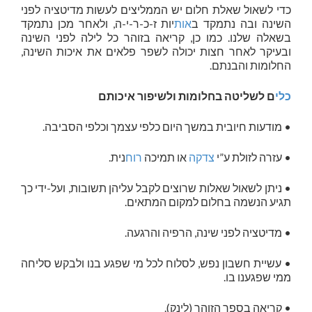
כדי לשאול שאלת חלום יש הממליצים לעשות מדיטציה לפני
השינה ובה נתמקד ב
אות
יות ז-כ-ר-י-ה, ולאחר מכן נתמקד
בשאלה שלנו. כמו כן, קריאה בזוהר כל לילה לפני השינה
ובעיקר לאחר חצות יכולה לשפר פלאים את איכות השינה,
החלומות והבנתם.
כלי
ם לשליטה בחלומות ולשיפור איכותם
• מודעות חיובית במשך היום כלפי עצמך וכלפי הסביבה.
• עזרה לזולת ע”י
צדקה
או תמיכה
רוח
נית.
• ניתן לשאול שאלות שרוצים לקבל עליהן תשובות, ועל-ידי כך
תגיע הנשמה בחלום למקום המתאים.
• מדיטציה לפני שינה, הרפיה והרגעה.
• עשיית חשבון נפש, לסלוח לכל מי שפגע בנו ולבקש סליחה
ממי שפגענו בו.
• קריאה בספר הזוהר (לינק).