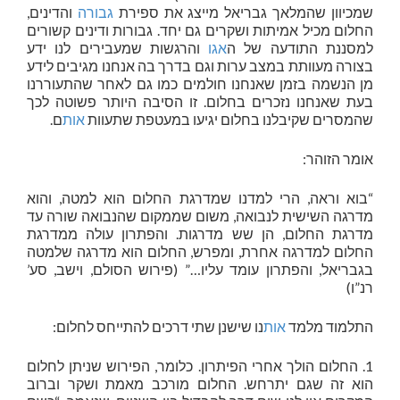
שמכיוון שהמלאך גבריאל מייצג את ספירת
גבורה
והדינים,
החלום מכיל אמיתות ושקרים גם יחד. גבורות ודינים קשורים
למסננת התודעה של ה
אגו
והרגשות שמעבירים לנו ידע
בצורה מעוותת במצב ערות וגם בדרך בה אנחנו מגיבים לידע
מן הנשמה בזמן שאנחנו חולמים כמו גם לאחר שהתעוררנו
בעת שאנחנו נזכרים בחלום. זו הסיבה היותר פשוטה לכך
שהמסרים שקיבלנו בחלום יגיעו במעטפת שתעוות
אות
ם.
אומר הזוהר:
“בוא וראה, הרי למדנו שמדרגת החלום הוא למטה, והוא
מדרגה השישית לנבואה, משום שממקום שהנבואה שורה עד
מדרגת החלום, הן שש מדרגות. והפתרון עולה ממדרגת
החלום למדרגה אחרת, ומפרש, החלום הוא מדרגה שלמטה
בגבריאל, והפתרון עומד עליו…” (פירוש הסולם, וישב, סע’
רנ”ו)
התלמוד מלמד
אות
נו שישנן שתי דרכים להתייחס לחלום:
1. החלום הולך אחרי הפיתרון. כלומר, הפירוש שניתן לחלום
הוא זה שגם יתרחש. החלום מורכב מאמת ושקר וברוב