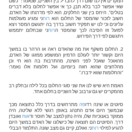
המקרים אין לנו שום דרך להבדיל בין השניים, שנאמר: “כשם
שאי אפשר לבר בלא תבן, כך אי אפשר לחלום בלא דברים
בטלים”. היחס בין שני החלקים, הוא לפי מדרגתו של האדם.
חשוב לזכור שהמסר של החלום הוא
רוח
ני ומגיע מעולמות
עליונים וכי לנו יש תפקיד חשוב בדרך בה יתגשם המסר ויצא
לפועל וזו הסיבה לכך שהמסר ה
רוח
ני שבחלום יתממש
ויתגשם לפי דרך הפירוש.
2. החלום משקף את מה שהאדם ראה או הרהר בו במשך
היום וקשור יותר לעולם הדמיון המושפע ממזגו של האדם,
מהאוכל שאכל לפני השינה, מהתרבות בה הוא חי וכן
מהלחצים שהוא חווה ביומיום. ועל חלומות אלו נאמר:
“והחלומות שווא ידברו.”
האמת היא שיש לנו את שני סוגי החלום בכל לילה ובחלק רב
מהמקרים יש גם ערבוב של השניים בחלום אחד.
סיוטים או שינה רדו
פה
מתרחשים בדרך כלל כתוצאה מכך
שבמשך היום אדם התנהג באופן רגשי ללא שליטה, היה
ממוקד באנוכיות שלו, והיה נתון למצב של חוסר וד
אות
ואובדן
דרך. הסיוטים הם תוצאה של כישלונו של האדם במשך היום
להגיע למילוי
רוח
ני. ואולם, קיים גם מצב שונה. התלמוד הבבלי