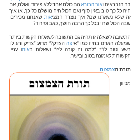
בה הנבראים ו
אור
הבורא
הם כולם אחד ללא פירוד. ואולם, אם
היה כל כך טוב באין סוף ואם הכול היה מושלם כל כך, אז איך
זה שלא נשארנו שם? איך נוצרה המצי
אות
שאנחנו מכירים,
שבה הכול שרוי בכל כך הרבה חושך, כאב ופירוד?
התשובה לשאלה זו תהיה גם התשובה לשאלות הקשות ביותר
שמעלה האדם בחייו כמו “אי
פה
הצדק?” מדוע “צדיק ורע לו,
רשע וטוב לו”? “למה זה קורה לי?” ושאלות ב
אות
ו עניין
הקשורות לאמונה בטוב ובישר.
תורת ה
צמצום
מכיוון