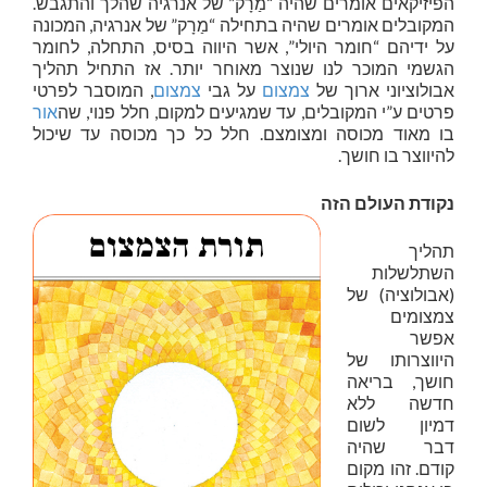
הפיזיקאים אומרים שהיה “מַרָק” של אנרגיה שהלך והתגבש.
המקובלים אומרים שהיה בתחילה “מַרָק” של אנרגיה, המכונה
על ידיהם “חומר היולי”, אשר היווה בסיס, התחלה, לחומר
הגשמי המוכר לנו שנוצר מאוחר יותר. אז התחיל תהליך
אבולוציוני ארוך של
צמצום
על גבי
צמצום
, המוסבר לפרטי
פרטים ע”י המקובלים, עד שמגיעים למקום, חלל פנוי, שה
אור
בו מאוד מכוסה ומצומצם. חלל כל כך מכוסה עד שיכול
להיווצר בו חושך.
נקודת העולם הזה
תהליך
השתלשלות
(אבולוציה) של
צמצומים
אפשר
היווצרותו של
חושך, בריאה
חדשה ללא
דמיון לשום
דבר שהיה
קודם. זהו מקום