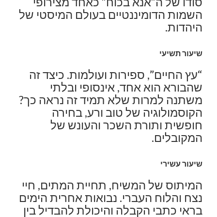
סודו של ה”אנא בכוח” כאחד מצירופי
השמות הדומיננטיים בעולם המיסטי של
היהדות.
שיעור תשיעי
“עץ החיים”, ספירות ועולמות. כיצד זה
שהבורא הוא אחד, אינסופי ובלתי
משתנה למרות שלא תמיד זה נראה כך?
הקוסמולוגיה של טוב ורע, בחירה
חופשית ותורת השכר והעונש של
המקובלים.
שיעור עשירי
המיתוס של המשיח, תחיית המתים, חיי
נצח והלוח העברי. נבואות אחרית הימים
בראי כתבי הקבלה והיכולת להבדיל בין