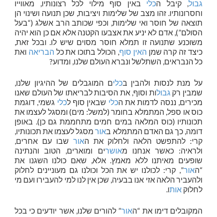
גבול
, קיבל ה
כלי
באין סוף מילוי לכל רצונותיו, מאווייו
וחסרונותיו. זהו מצב של שלימות ויציבות, שכן תנועה ושינוי הן
תוצאה של חוסר ואי שלימות, וכפי שכותב הרב אשלג (“בעל
הסולם”), אדם לא יניע את אצבעו הקטנה אלא אם כן הוא יהיה
משוכנע שתנועה זו תמלא חוסר מסוים שיש לו. ובכל זאת,
כיצד זה קרה שמן
האין סוף
, הכולל בתוכו את כל
הבריאה
ואת
כל הנבראים, השתלשל ונברא העולם שלנו, ומדוע?
על מנת לנסות ולהבין ב
כלי
ם המוגבלים של ההיגיון שלנו,
שמבין רק
גבול
ות וסוף, את הסיבות לבריאתו של העולם שאנו
מכירים, ננסה לדמות את ה
כלי
שבאין סוף ל
כלי
גשמי, דוגמת
כוס או ספל, המתמלא בחומר (למשל: מים) ומסגל לעצמו את
תכונותיו (כוס המלאה במים חמים מתחממת גם כן). באופן
דומה, כך גם האדם המתמלא ב
אור
מסגל לעצמו את תכונותיו,
קרי: להתפשט הלאה ולחלוק את ה
אור
שבו עם אחרים,
ולראיה: כאשר אנחנו מ
אושר
ים ומוארים, הטוב והנתינה
שופעים מאיתנו ללא מאמץ. אלא, שאם כולנו השגנו את
“ה
אור
”, קרי: לכולנו יש את הכל וכולנו גם מעוניינים לחלוק
ולהעביר הלאה אזי אנו בבעיה, שכן אין לנו למי להעבירו ועם מי
לחלוק
אות
ו.
המקובלים דימו את “ה
אור
” להורים שלנו, אשר יודעים כי בכל