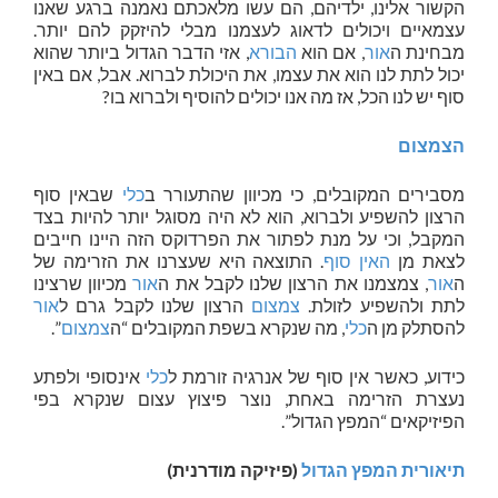
הקשור אלינו, ילדיהם, הם עשו מלאכתם נאמנה ברגע שאנו
עצמאיים ויכולים לדאוג לעצמנו מבלי להיזקק להם יותר.
מבחינת ה
אור
, אם הוא
הבורא
, אזי הדבר הגדול ביותר שהוא
יכול לתת לנו הוא את עצמו, את היכולת לברוא. אבל, אם באין
סוף יש לנו הכל, אז מה אנו יכולים להוסיף ולברוא בו?
הצמצום
מסבירים המקובלים, כי מכיוון שהתעורר ב
כלי
שבאין סוף
הרצון להשפיע ולברוא, הוא לא היה מסוגל יותר להיות בצד
המקבל, וכי על מנת לפתור את הפרדוקס הזה היינו חייבים
לצאת מן
האין סוף
. התוצאה היא שעצרנו את הזרימה של
ה
אור
, צמצמנו את הרצון שלנו לקבל את ה
אור
מכיוון שרצינו
לתת ולהשפיע לזולת.
צמצום
הרצון שלנו לקבל גרם ל
אור
להסתלק מן ה
כלי
, מה שנקרא בשפת המקובלים “ה
צמצום
”.
כידוע, כאשר אין סוף של אנרגיה זורמת ל
כלי
אינסופי ולפתע
נעצרת הזרימה באחת, נוצר פיצוץ עצום שנקרא בפי
הפיזיקאים “המפץ הגדול”.
תיאורית המפץ הגדול
(פיזיקה מודרנית)