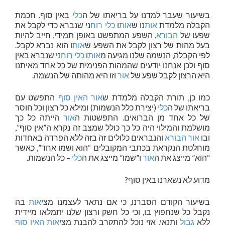
בשיעור שעבר למדנו על בריאתו של ה
כלי
באין סוף. חכמת
הקבלה מלמדת
אות
נו ש
אות
ו
כלי
רוח
ני שנברא כדי לקבל את
שפעו של
הבורא
, השפע המתפשט באופן תמידי, חייב להיות
בעל מהות של רצון לקבל את השפע ש
אות
ו הוא נברא לקבל.
לפי הקבלה, הנשמה שלנו מגיעה מ
אות
ו
כלי
רוח
ני שנברא באין
סוף ולכן אנחנו יודעים שהמהות הפנימית של כל אחד מאיתנו
היא הרצון לקבל שפע של
אור
וזו היא מהותה של הנשמה.
כמו כן, תורת הקבלה מלמדת ש
אור
האין סוף
התפשט עם
בריאתו של ה
כלי
(יצירת כלל הנשמות) ומילא כל רצון וכל חוסר
של כל אחד מן הברואים. התפשטות ה
אור
הייתה כל כך
מושלמת והמילוי היה כל כך כולל שמצב זה נקרא ה”אין סוף”,
ובו
אור
הבורא
והנבראים כלולים זה בזה ללא הפרדה באחדות
מוחלטת הנקראת בכתבי המקובלים “הוא ושמו אחד”, כאשר
“הוא” מייצג את ה
אור
ו”שמו” מייצג את ה
כלי
– כל הנשמות.
מדוע לא נשארנו באין סוף?
בשיעור הקודם הסברנו, כי אם נתאר לעצמנו מצי
אות
בה
נקבל כל שנחפוץ בו, וכי כל חשק ורצון שלנו יתמלאו מיידית
ללא
גבול
ותנאי, אזי נוכל להתקרב להבנת מצי
אות
האין סוף