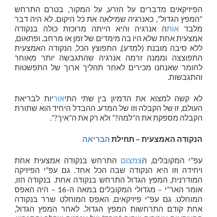
הפיזיקאים מדברים על הזרע, על המקור, בטרם התרחש
“המפץ הגדול”, כאנרגיה שמילאה את כל היקום. לא היה דבר
מלבד
אות
ה אנרגיה והיא הייתה מרוכזת כולה בנקודה
אמצעית אחת שלא היו בה מימדים של זמן או מרחב. ופתאום,
ללא סיבה מובנת (למדע), התפוצץ הכל, הנקודה האמצעית
התפוצצה וממנה זרמה אנרגיה שהתגבשה יותר מאוחר
לחומר שאנחנו מכירים לאחר תהליך ארוך של התפשטות
והתגבשות.
לא קשה למצוא את הדמיון בין שתי התי
אור
יות לבריאת
העולם, זו של הקבלה וזו של המדע. ההבדל היחיד הוא שתורת
הקבלה מספקת את ה”למה?” ולא רק את ה”איך?”.
הנקודה האמצעית – תחילת
הבריאה
עפ”י המקובלים, ה
צמצום
התרחש בנקודה אמצעית אחת
ויחידה וזו היא הנקודה שבה הכל אחד. גם עפ”י הפיזיקה
המודרנית, המפץ הגדול התרחש בנקודה אחת. בנקודה הזו,
אומר האר”י – מגדולי המקובלים במאה ה-16 – היה האפס
המוחלט. גם עפ”י פיזיקאים, האפס המוחלט שרר בנקודה
אחת קודם התרחשות המפץ הגדול. לאחר המפץ הגדול,