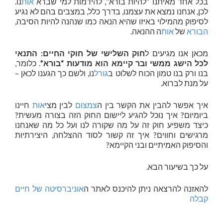
בכל אחד מאיתנו “להיות בורא”, להידמות למי שברא
אות
נו.
לכן, אנחנו נמצא את עצמנו, בדרך כלל, במצבים בהם לא נגיע
לסיפוק מהמילוי באיזו שהיא הנאה כמו שנהנה להיות הסיבה,
הבורא
של
אות
ה ההנאה.
מכאן אנו מגיעים ל
חוק השלישי של חוקי החיים: התנאי
לכל הישג ממשי ובר קיימא הוא מודעות “בורא”
. כלומר,
בנו ורק בנו טמון הכוח לשלוט ב
גורל
נו, ולשם כך הגענו לכאן –
על מנת לברוא.
איך אפשר להבין את הקשר בין ה
צמצום
לבין מצי
אות
חיינו
ביומיום? איך נוכל להגיע ליישום החוק הזה בצורה מעשית?
כיצד משפיע חוק זה על מה שקורה לנו ועל כל מה שאנחנו
מרגישים וחווים? איך זה קשור לסוד ההצלחה, היצירתיות
והסיפוק האמיתיים ובני הקיימא?
על כך בשיעור הבא.
להאזנה להרצאה ניתן להיכנס לאתר ה
אוניברסיטה של חיים
קבלה