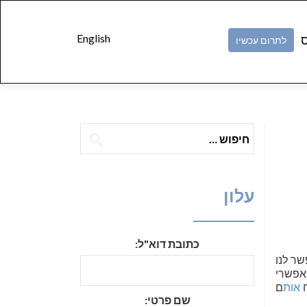
Skip to
content
English
ס
לתרום עכשיו
חיפוש:
עלון
כתובת דוא"ל:
שר לנו
 אפשרי
ח
אות
ם
שם פרטי: