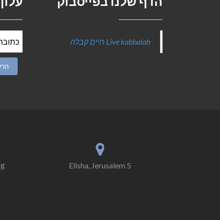
הדף שלנו בפייסבוק
עלון
‎Live kabbalah חיים קבלה‎
rg
5 Elisha, Jerusalem