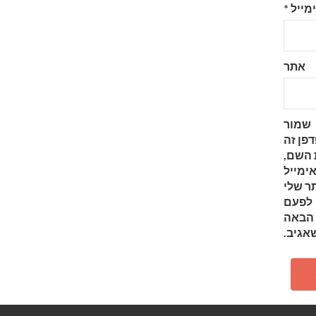
מייל
*
אתר
שמור
פן זה
השם,
ימייל
ר שלי
לפעם
הבאה
אגיב.