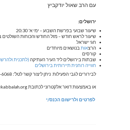
עם הרב שאול יודקביץ
ירושלים:
שיעור שבועי בפרשת השבוע – ימי א' 20:30
שיעור לראש חודש – מזל החודש והכוחות השולטים 
חגי ישראל
הרצ
אות
בנושאים מיוחדים
קורסים
שבתות בירושלים ליד העיר העתיקה
(לתכנית ולהרשמ
חווייה רוחנית תיירותית בירושלים
לבירורים לגבי הפעילות ניתן ליצור קשר לטל’: 052-880-6068
או באמצעות דואר אלקטרוני לכתובת
ekabbalah.org
לפרטים ולרישום הכנס/י