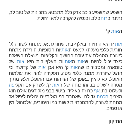
השפע שמשפיע כוכב צדק כלל מתבטא בתכונות של טוב לב,
נתינה ב
רוח
ב לב, ובנטיה להקרבה למען הזולת.
ה
אות
ק’
אות
זו היא היחידה באלף-בית שחורגת אל מתחת לשורה (ל’
חורגת כלפי מעלה), למעט ה
אות
יות הסופיות. הירידה מתחת
לשורה מסמלת את עולם החושך והקליפות. נשאלת השאלה
כיצד יכול להיות ש
אות
מ
אות
יות האלף-בית היא
אות
של
טומאה? ומסבירים שה
אות
ק’ היא אכן
אות
של קדושה וכי
הרגל שיורדת ממנה כלפי מטה, תפקידה להזין את עולמות
האופל. לא להזין באופן של הזדהות עם האופל, אלא מתוך
מטרה לשלוט בו. זהו כוחה של ה
אות
ק’, לשחק עם הקלי
פה
ולשלוט בה.
אף
כח זה בא לידי ביטוי בבני מזל דגים אולם הוא
מצריך
חכמה
גדולה, שאחרת בני מזל דגים יכולים ליפול אל
מתחת לשורה, להתמכרויות קשות כמו הימורים, אלכוהול, מין
או סמים.
התיקון