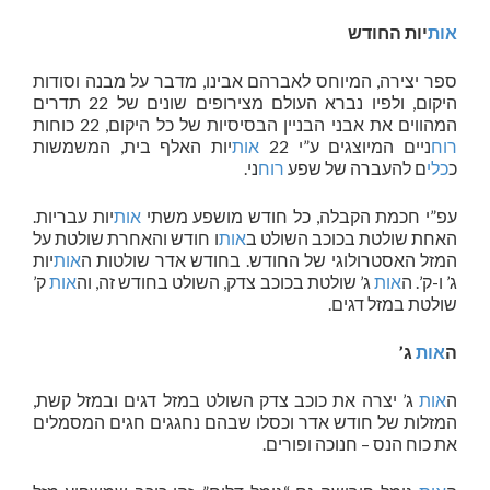
אות
יות החודש
ספר יצירה, המיוחס לאברהם אבינו, מדבר על מבנה וסודות
היקום, ולפיו נברא העולם מצירופים שונים של 22 תדרים
המהווים את אבני הבניין הבסיסיות של כל היקום, 22 כוחות
רוח
ניים המיוצגים ע”י 22
אות
יות האלף בית, המשמשות
כ
כלי
ם להעברה של שפע
רוח
ני.
עפ”י חכמת הקבלה, כל חודש מושפע משתי
אות
יות עבריות.
האחת שולטת בכוכב השולט ב
אות
ו חודש והאחרת שולטת על
המזל האסטרולוגי של החודש. בחודש אדר שולטות ה
אות
יות
ג’ ו-ק’. ה
אות
ג’ שולטת בכוכב צדק, השולט בחודש זה, וה
אות
ק’
שולטת במזל דגים.
ה
אות
ג’
ה
אות
ג’ יצרה את כוכב צדק השולט במזל דגים ובמזל קשת,
המזלות של חודש אדר וכסלו שבהם נחגגים חגים המסמלים
את כוח הנס – חנוכה ופורים.