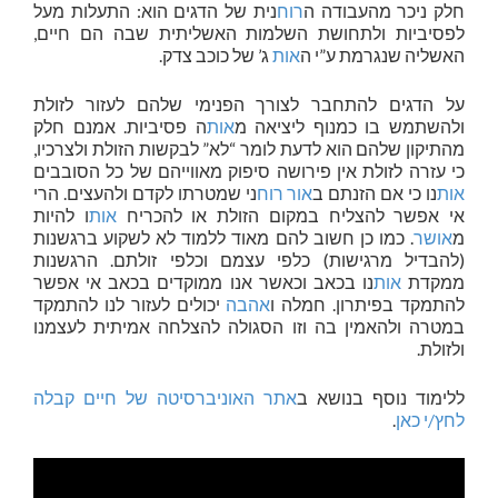
חלק ניכר מהעבודה ה
רוח
נית של הדגים הוא: התעלות מעל
לפסיביות ולתחושת השלמות האשליתית שבה הם חיים,
האשליה שנגרמת ע”י ה
אות
ג’ של כוכב צדק.
על הדגים להתחבר לצורך הפנימי שלהם לעזור לזולת
ולהשתמש בו כמנוף ליציאה מ
אות
ה פסיביות. אמנם חלק
מהתיקון שלהם הוא לדעת לומר “לא” לבקשות הזולת ולצרכיו,
כי עזרה לזולת אין פירושה סיפוק מאווייהם של כל הסובבים
אות
נו כי אם הזנתם ב
אור
רוח
ני שמטרתו לקדם ולהעצים. הרי
אי אפשר להצליח במקום הזולת או להכריח
אות
ו להיות
מ
אושר
. כמו כן חשוב להם מאוד ללמוד לא לשקוע ברגשנות
(להבדיל מרגישות) כלפי עצמם וכלפי זולתם. הרגשנות
ממקדת
אות
נו בכאב וכאשר אנו ממוקדים בכאב אי אפשר
להתמקד בפיתרון. חמלה ו
אהבה
יכולים לעזור לנו להתמקד
במטרה ולהאמין בה וזו הסגולה להצלחה אמיתית לעצמנו
ולזולת.
ללימוד נוסף בנושא ב
אתר האוניברסיטה של חיים קבלה
לחץ/י כאן
.