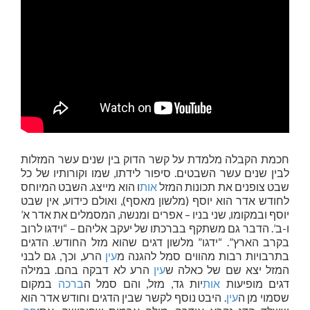
חכמת הקבלה מלמדת על קשר הדוק בין שנים עשר המזלות
לבין שנים עשר השבטים. סיפור לידתו, שמו וקורותיו של כל
שבט צופנים את תכונות המזל
אות
ו הוא מייצג. השבט המיוחס
לחודש אדר הוא יוסף (מלשון מאסף), ואולם כידוע, אין שבט
יוסף ובמקומו, שני בניו – אפרים ומנשה, המסמלים את אדר א’
ו-ב’. הדבר גם משתקף בברכתו של יעקב אליהם – “וידגו לרוב
בקרב הארץ”. “ידגו” מלשון דגים שהוא מזל החודש. הדגים
בתרבויות רבות מהווים סמל להגנה מ
עין
הרע, וכך, גם לבני
המזל יצא שם של כאלה ש
עין
הרע לא דבקה בהם. במילה
דגים מופיעות
אות
יות גד, מזל, והם סמל ה
ברכה
במקום
שסמוי מן ה
עין
. היבט נוסף לקשר שבין הדגים וחודש אדר הוא