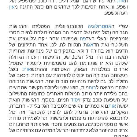
ה
אות
גימל פירושה גם “גומל דלים”. זהו כוכב שמשפיע מזל
ושפע, וזו אחת הסיבות לכך שהדגים הם סמל ההגנה מ
עין
רעה ולשפע.
עפ”י ה
אסטרולוגיה
הקונבנציונלית, הפטליזם והרגישות
הגבוהה (מזל מים) של הדגים הם הגורמים להם להיות חסרי
אמביציה ובעלי העד
פה
שמישהו אחר ייקח על עצמו את
השליטה ואת הד
אגו
ת הנלוות לה. לכן, אחד התיקונים של
הדגים הוא בחירה דווקא בתפקידים של מנהיגות ואחריות
(משה רבנו היה מזל דגים), שכן הרגישות והענווה הגדולה
שלהם היא זו שתורמת להם משמעותית לתפקיד שמפיל
אחרים במלכודת הגאוה, האטימות וההתנש
אות
. בשל
רגישותם הגבוהה הם יכולים להזדהות עם הצרות והכאב של
הזולת ולכן גם להיות מנהיגים טובים יותר. הרגישות הגבוהה
שלהם מביאה ל
רוח
ניות, חוש ששי וליכולת תקשור שטבועים
בהם מלידה יותר מרוב המזלות האחרים כתוצאה מהשילוב
של השפעת כוכב צדק ו
יסוד
המים. בנוסף, הרגישות הזאת
עושה
אות
ם איכפתיים ורגישים לסביבה הגלובלית – החברה,
האקלים. הרגישות גורמת להם לרצות להסתגר וזה יכול
להתבטא להתנהגות מופנמת ולרגישות יתר לשמירת סודות
אישיים מפני הסביבה. הם צנועים וחסרי שאיפות ויומרות, והם
צריכים להיזהר שלא להזדהות יתר על המידה עם צרותיהם של
אחרים.