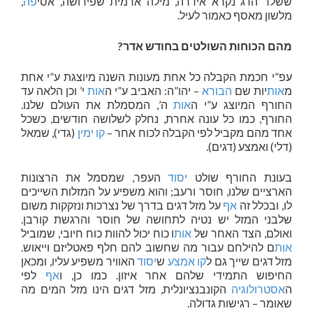
ששלד הדג נקרא אידרה, מילה ארמית שפירושה, אסי
פה
,
מלשון מאסף כאמור לעיל.
מהם הכוחות השולטים בחודש אדר?
עפ”י חכמת הקבלה כל אחת מעונות השנה מיוצגת ע”י אחת
מ
אות
יות שם
הבורא
– יהו”ה: האביב ע”י ה
אות
י’ וכן הלאה עד
החורף המיוצג ע”י ה
אות
ה’, המסמלת את העולם שלנו.
החורף, כמו כל עונה אחרת, נחלק לשלושה חודשים, כשכל
אחד מהם מקביל לפי הקבלה לכוח אחר –
קו ימין
(גדי), שמאל
(דלי) ואמצע (דגים).
בעונת החורף שולט
יסוד
העפר, שמסמל את הרצונות
הארציים שלנו, חוסר ורעב; והוא משפיע על המזלות השייכים
לו, ובכלל זה
אף
על מזל דגים בדרך של נצרכות ונזקקות משום
שלבני המזל יש נטיה לתחושה של חוסר והרגשת קורבן.
ואולם, הצד האחר של
אות
ו כוח יכול להוות כוח חיובי, שמוביל
אות
ם להילחם עבור מה שחשוב להם חלף פאטליזם וייאוש.
מזל דגים שייך גם ל
קו אמצע
ש
יסוד
האוויר משפיע עליו, ומכאן
החיפוש התמידי שלהם אחר איזון. כמו כן, ו
אף
לפי
ה
אסטרולוגיה
הקונבנציונלית, מזל דגים הינו מזל המים מה
שאומר – רגישות גדולה.