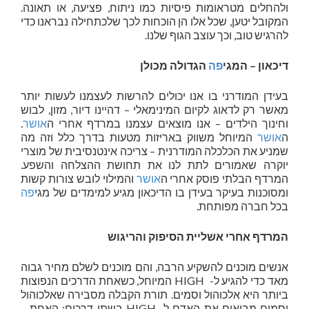
ולהחלים מטראומות פיסיות כמו ניתוח, פציעה, או תאונה.
המקובל יטען, שכל אלו הן הוכחות לכך שלכתחילה נבראנו כדי
להרגיש טוב, וכך עוצב הגוף שלנו.
דיכאון – המגי
פה
הגדולה מכולן
בעידן המודרני בו אנו יכולים להרשות לעצמנו לעשות יותר
מאשר רק לדאוג לקיום המינימאלי – דהיינו דיור, מזון, לבוש
וחינוך הילדים – אנו מוצאים עצמנו במרדף אחרי ה
אושר
.
ה
אושר
המיוחל משווק באריזות מטעות בדרך כלל וזה מה
שמניע את הכלכלה המודרנית – צריכה אינטנסיבית של מוצרי
יוקרה שאמורים לתת לנו את תחושת ההצלחה והשפע.
המרדף הבלתי פוסק אחרי ה
אושר
והמילוי לובש צורות קשות
ומסוכנות בעיקר בעידן בו הדיכאון מגיע למימדים של מגי
פה
בכל חברה מפותחת.
המרדף אחרי אשליית הסיפוק והריגוש
אנשים מוכנים להשקיע הרבה, והם מוכנים לשלם מחיר גבוה
מאד כדי להגיע ל- HIGH המיוחל, כשאחת הדרכים הנפוצות
ביותר היא אלכוהול וסמים. תורת הקבלה מסבירה שאלכוהול
וסמים מביאים את האדם ל- HIGH בשתי דרכים: האחת –