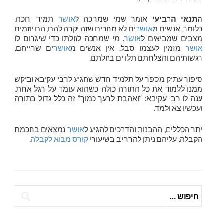
התנאי הרביעי
אומר שמי שמחכה ל
אושר
תמיד יחכה.
כלומר, אנשים מ
אושר
ים לא מחכים שזה יקרה להם, הם יוזמים
מצבים שמביאים ל
אושר
. מי שמחכה לזולתו כדי שיגרום לו
אושר
מזמין לעצמו סבל. אין אנשים מ
אושר
ים שחייהם,
רגשותיהם והצלחתם תלויים בזולתם.
סיפור עתיק מספר על תלמיד חדש שהגיע לרבי עקיבא וביקש
ממנו ללמוד את כל התורה כולה כשהוא עומד על רגל אחת.
ענה לו רבי עקיבא: “ואהבת לרעך כמוך” זה כלל גדול בתורה
ועכשיו צא ולמד.
יתר הכללים, ההבנות והדרכים להגיע ל
אושר
נמצאים בחכמת
הקבלה, עליהם ניתן להרחיב בשיעורי
קורס מבוא לקבלה
.
חיפוש: