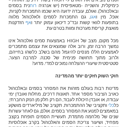
כימיקלית, והשנייה -מטאפיסית (יש אנרגיה
רוח
נית בסמים
ובאלכוהול). ואולם, עובדה ידועה היא שכמו התמכרות לקניות,
אוכל, מין ו
אגו
, גם התמכרות לסמים ולאלכוהול מלווה
בתופעות לוואי קשות ובד”כ דיכאון עמוק יותר ו
אף
הזדקנות
מואצת, קריסת מערכות ומוות בטרם עת.
מכל מקום, מצב של HIGH באמצעות סמים ואלכוהול אינו
נמשך הרבה זמן, ורוב אלה שמוצאים את עצמם מתמכרים
לאמצעים הללו מנסים להיגמל מהם בשלב כלשהו בחייהם,
ולרוב מתוך תחושה פנימית של סכנה. למרבה הצער,
סטטיסטית שיעורי ההצלחה נמוכים למדי. מדוע?
חוקי השוק חזקים יותר מהמדינה
מדינות רבות בעולם מזהות את המסחר בסמים ובאלכוהול
כאויב הציבור מספר אחד. תאונות דרכים, מחלות ואובדן ימי
עבודה, או אובדן היכולת לעבוד, הם רק חלק מן הנזק החברתי,
כל
כלי
ותקציבי של ההתמכרות. תקציב של מיליארדים מושקע
במאמצים למנוע את המסחר בסמים. אולם, גם לאחר עשרות
שנים של מלחמה מתמדת, תעשיית הסמים תופחת בקצב
מפחיד, ושיעור צריכת הסמים והאלכוהול בקרב אוכלוסיות