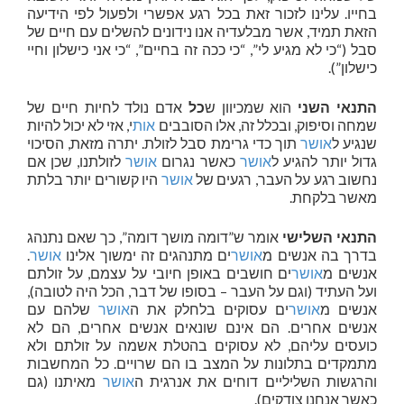
בחייו. עלינו לזכור זאת בכל רגע אפשרי ולפעול לפי הידיעה
הזאת תמיד, אשר מבלעדיה אנו נידונים להשלים עם חיים של
סבל (“כי לא מגיע לי”, “כי ככה זה בחיים”, “כי אני כישלון וחיי
כישלון”).
התנאי השני
הוא שמכיוון ש
כל
אדם נולד לחיות חיים של
שמחה וסיפוק, ובכלל זה, אלו הסובבים
אות
י, אזי לא יכול להיות
שנגיע ל
אושר
תוך כדי גרימת סבל לזולת. יתרה מזאת, הסיכוי
גדול יותר להגיע ל
אושר
כאשר נגרום
אושר
לזולתנו, שכן אם
נחשוב רגע על העבר, רגעים של
אושר
היו קשורים יותר בלתת
מאשר בלקחת.
התנאי השלישי
אומר ש”דומה מושך דומה”, כך שאם נתנהג
בדרך בה אנשים מ
אושר
ים מתנהגים זה ימשוך אלינו
אושר
.
אנשים מ
אושר
ים חושבים באופן חיובי על עצמם, על זולתם
ועל העתיד (וגם על העבר – בסופו של דבר, הכל היה לטובה),
אנשים מ
אושר
ים עסוקים בלחלק את ה
אושר
שלהם עם
אנשים אחרים. הם אינם שונאים אנשים אחרים, הם לא
כועסים עליהם, לא עסוקים בהטלת אשמה על זולתם ולא
מתמקדים בתלונות על המצב בו הם שרויים. כל המחשבות
והרגשות השליליים דוחים את אנרגית ה
אושר
מאיתנו (גם
כאשר אנחנו צודקים).