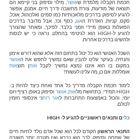
חכמת הקבלה מלמדת ש
אושר
, מילוי וסיפוק בני קיימא הם
תוצאה של מודעות, צורת מחשבה ודרך חיים. אמנם, אפשר
להגיע לסיפוק בדרכים מלאכותיות כמו סמים ואלכוהול, אוכל,
סקס, קניות, האדרת ה
אגו
, כסף וכו’, אבל מדובר בדרכים
הפועלות באופן מיידי וזמני בלבד. לפיכך, ומאחר שהצורך
להגיע ל-HIGH הוא לגיטימי בהחלט, נראה כי יש לנסות
ולהשיגו בדרכים אחרות.
השכל האנושי הוא כל יכול בתחום הזה אלא שהוא דורש אימון
והנחיה. בעיקר עלינו להבין שאם נמשיך לחפש את ה
אושר
במקום בו הוא איננו נמצא נמשיך לקבל
אות
ן תוצ
אות
אומללות. אם כן, מה עלינו לעשות?
לימוד חכמת הקבלה מדריך כל אחד ואחת כיצד להיות ב-
HIGH תמידי. בתחושת מל
אות
,
אושר
וסיפוק באופן רציף ויום
יומי, והכול באמצעות התחברות ל
אור
רוח
ני אינסופי הזמין
לכולם.
כלי
ם ותנאים ראשוניים להגיע ל-
HIGH
התנאי הראשון
הקודם לכל הוא שכל אדם נולד לחיות חיים
של שמחה וסיפוק, לכך הוא נברא ואין מטרה יותר חשובה