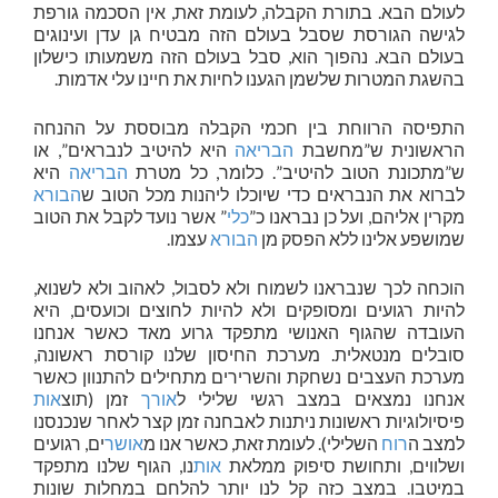
לעולם הבא. בתורת הקבלה, לעומת זאת, אין הסכמה גורפת
לגישה הגורסת שסבל בעולם הזה מבטיח גן עדן ועינוגים
בעולם הבא. נהפוך הוא, סבל בעולם הזה משמעותו כישלון
בהשגת המטרות שלשמן הגענו לחיות את חיינו עלי אדמות.
התפיסה הרווחת בין חכמי הקבלה מבוססת על ההנחה
הראשונית ש”מחשבת
הבריאה
היא להיטיב לנבראים”, או
ש”מתכונת הטוב להיטיב”. כלומר, כל מטרת
הבריאה
היא
לברוא את הנבראים כדי שיוכלו ליהנות מכל הטוב ש
הבורא
מקרין אליהם, ועל כן נבראנו כ”
כלי
” אשר נועד לקבל את הטוב
שמושפע אלינו ללא הפסק מן
הבורא
עצמו.
הוכחה לכך שנבראנו לשמוח ולא לסבול, לאהוב ולא לשנוא,
להיות רגועים ומסופקים ולא להיות לחוצים וכועסים, היא
העובדה שהגוף האנושי מתפקד גרוע מאד כאשר אנחנו
סובלים מנטאלית. מערכת החיסון שלנו קורסת ראשונה,
מערכת העצבים נשחקת והשרירים מתחילים להתנוון כאשר
אנחנו נמצאים במצב רגשי שלילי ל
אורך
זמן (תוצ
אות
פיסיולוגיות ראשונות ניתנות לאבחנה זמן קצר לאחר שנכנסנו
למצב ה
רוח
השלילי). לעומת זאת, כאשר אנו מ
אושר
ים, רגועים
ושלווים, ותחושת סיפוק ממלאת
אות
נו, הגוף שלנו מתפקד
במיטבו. במצב כזה קל לנו יותר להלחם במחלות שונות