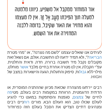
לעיתים אנו שואלים עצמנו “לשם מה נוצרנו?”, או “מהי מטרת
הבריאה
?”, ולא תמיד ידועה לנו התשובה. אולם, אם נשאל זאת
מקובלים נקבל מיד תשובה ברורה, חדה, ודאית והחלטית.
עפ”י הקבלה, אין לנו מטרה אחרת בחיים מלבד
אושר
מוחלט,
מילוי ללא
גבול
ות, סיפוק והתעלות, הגעה והישארות במצב של
HIGH.
רבים יירתעו מהצהרה שכזאת מכיוון שההתניה המוסרית, או
הדתית הדוגמטית, הרווחת במקומות רבים בעולם, מטי
פה
לחיים של
צמצום
, סגפנות והסתפקות במועט כדי להגיע
לעולם שכולו טוב, הוא העולם הבא. מורים
רוח
ניים רבים
ומנהיגים דתיים הצדיקו את הסבל בעולם הזה כפרוזדור