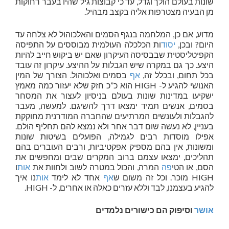
שונות בעולם הולך וגדל, עד כי קבוצות גיל שהיו בעבר רחוקות
מן הבעיה מצטרפות אליה בקצב מבהיל.
מדוע, אם כן, המלחמה בנגף הסמים והאלכוהול לא צלחה עד
היום? ובכן,
יסוד
ות הכלכלה העולמית מבוססים על התפיסה
הקפיטליסטית שבבסיסה העיקרון שאם יש ביקוש חייב להיות
היצע. כך גם במקרה שיש הגבלות על ההיצע. עיקרון זה עובד
בכל תחום, ובכלל זה,
אף
בסמים ואלכוהול. הצורך של המין
האנושי להגיע ל- HIGH הוא כ”כ חזק שלא יעזור כמה מאמץ
ישקיעו במדינות שונות בעולם בניסיון לעצור את המסחר
בסמים, אנשים תמיד ימצאו דרך להשיגם. למעשה, מעבר
להגבלות ולעונשים המרתיעים שהחברה המודרנית מחוקקת
בעניין, לא נעשה שום דבר אחר ולא נמצא להם תחליף הולם.
אפילו מוסדות רבים לגמילה, הפועלים בשיטות שונות
ומשונות, אין בהם מספיק אפקטיביות, ורבים העוברים בהם
תהליכים, ימצאו עצמם ברוב המקרים שבים ומחפשים את
הסם, או הטי
פה
המרה, והכול במטרה לשוב ולחוות את
אות
ו
HIGH מוכר. וכל זה משום ש
אף
אחד לא לימד
אות
נו איך
להגיע בעצמנו, לבד וללא עזרים כאלה או אחרים, ל- HIGH.
אושר
וסיפוק הם כישורים נלמדים