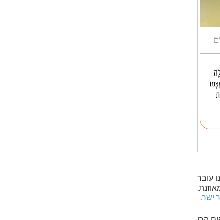
ו עובר
וזנת.
ר ישר
.
ם הרי