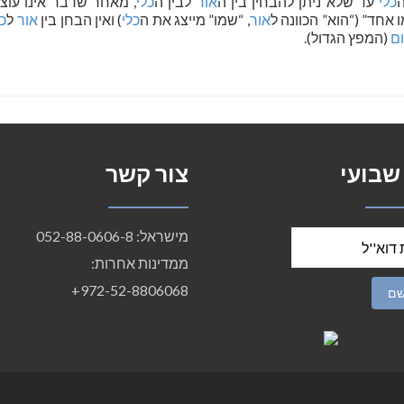
כלי
עד שלא ניתן להבחין בין ה
אור
לבין ה
כלי
, מאחר שדבר אינו עוצ
אחד” (“הוא” הכוונה ל
אור
, “שמו” מייצג את ה
כלי
) ואין הבחן בין
אור
ל
כל
ם
(המפץ הגדול).
 שבועי
צור קשר
מישראל: 052-88-0606-8
ממדינות אחרות:
972-52-8806068+