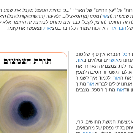
ת” על “עץ החיים” של האר”י,
“…כי בהיות הנאצל מקבל את שפע חיו
 שפעו זה (ה
אור
) ממנו (מן המאציל)… ולא עוד, (ההשתוקקות לקבל) היא
 זה החומר (הרצון לקבל) כבר אינו מיוחס לבחינת זה החומר אלא 
ל
הבריאה
הוא הכוח שמחיה כל דבר במצי
אות
ומאפשר את קיומו.
ה
כלי
הנברא אין סוף של טוב
נחנו מ
אושר
ים ומלאים ב
אור
,
ה לנו), צמצם זה האחרון את
ולם הגשמי וזו הסיבה למפץ
 את ה
אור
וללמוד איך לשמור
 אנחנו יכולים לברוא
אור
מתוך
ווד
אות
מתוך הספק. מצבים
אמצעות חמשת החושים. קרי,
ק בלתי נפסק של מחבואים,