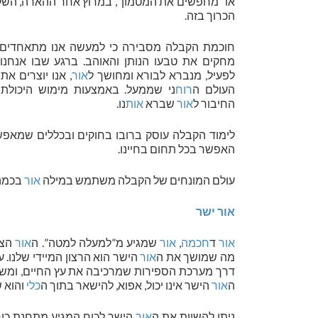
או “מחפשים את המטמון”, במרוץ אחר ההארה, השקט 
הכרוך בזה.
חוכמת הקבלה מסבירה כי למעשה אנו מתאחדים
מחקים את טבעו הנותן והאוהב. ברגע שבו אנחנו
לפעיל, מנברא לבורא ומחושך ל
אור
, אנו יוצרים את
העולם ה
רוח
ני שממעל. באמצעות מימוש היכולת ש
החיבור ל
אור
שברא
אות
נו.
לימוד הקבלה עוסק ברובו בחוקים ובכללים שמאפש
האפשר בכל תחום בחיינו.
עולם המונחים של הקבלה משתמש במילה
אור
בכמה 
אור ישר
אור
ד
חכמה
,
אור
שמגיע מ”למעלה למטה”. ה
אור
הצר
מה שמושך את ה
אור
הישר הוא הרצון המיידי שלנו.
דרך מערכת הספירות שמרכיבה את עץ החיים, ומשמ
ה
אור
הישר אינו יכול, אפוא, להישאר בתוך ה
כלי
והוא 
ניתן להשוות את ה
אור
הישר לכוח המגיע מתחנת כוח