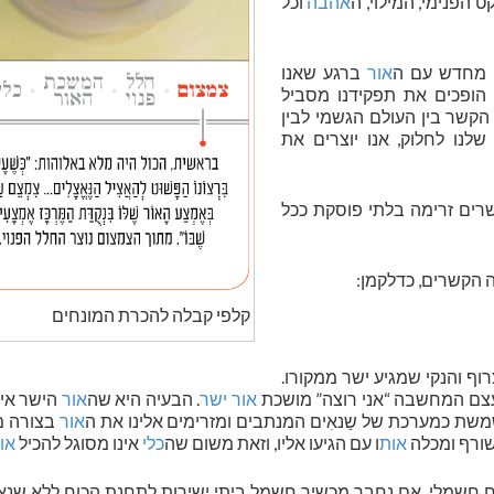
הפנימי, המילוי, ה
אהבה
וכל
 מחדש עם ה
אור
ברגע שאנו
 הופכים את תפקידנו מסביל
 הקשר בין העולם הגשמי לבין
לנו לחלוק, אנו יוצרים את
רים זרימה בלתי פוסקת ככל
הקשרים, כדלקמן:
קלפי קבלה להכרת המונחים
וף והנקי שמגיע ישר ממקורו.
 עצם המחשבה “אני רוצה” מושכת
אור ישר
. הבעיה היא שה
אור
הישר אינ
שת כמערכת של שַנאִים המנתבים ומזרימים אלינו את ה
אור
בצורה מא
שורף ומכלה
אות
ו עם הגיעו אליו, וזאת משום שה
כלי
אינו מסוגל להכיל
או
 חשמלי. אם נחבר מכשיר חשמל ביתי ישירות לתחנת הכוח ללא שנאי