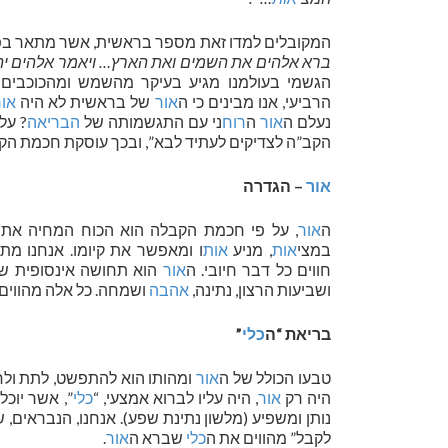
המקובלים למדו זאת מספר בראשית, אשר מתאר בפס
ברא אלהים את השמים ואת הארץ… ויאמר אלהים יה
הגשמי בעולמנו מגיע בעיקר מהשמש ומהכוכבים ומ
הרביעי, אנו מבינים כי ה
אור
של בראשית לא היה
אור
נעלם ה
אור
ה
רוח
ני עם התגשמותה של
הבריאה
? על
הקב”ה לצדיקים לעתיד לבא”, ובכך עוסקת חכמת ה
אור
– הגדרה
ה
אור
, על פי חכמת הקבלה הוא הכוח המחיה את
במצי
אות
, מניע
אות
ו ומאפשר את קיומו. אנחנו מת
חווים כל דבר חיובי. ה
אור
הוא תחושה אינסופית של 
ושביעות הרצון, נתינה,
אהבה
ושמחה. כל אלה מהווים 
בריאת “ה
כלי
”
טבעו הכולל של ה
אור
ומהותו הוא להתפשט, לתת ולחל
היה רק
אור
, היה עליו לברוא אמצעי, “
כלי
”, אשר יוכל
נותן ומשפיע (מלשון נתינת שפע). אנחנו, הנבראים, 
לקבל” מהווים את ה
כלי
שברא ה
אור
.