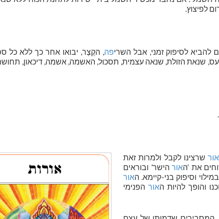
ם לפיצוץ.
ים להביא לסיפוק זמני, אבל השרי
פה
, הקֶצֶר, יבואו אחר כך ללא כל ספ
, שנאת הזולת, שנאה עצמית, תסכול, האשמה, אשמה, דיכאון, תחושת
.
אור
שרצינו לקבל ולמרות זאת
חים את ‘ה
אור
הישר’ ובוראים
מילוי וסיפוק בני-קיימא. ה
אור
ו והופך להיות ה
אור
הפנימי
ם, המסבירים שדמותו של עצם