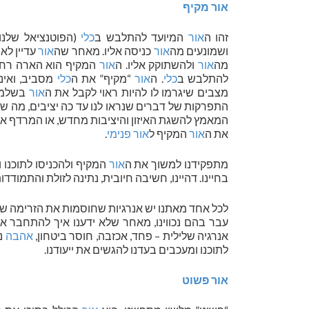
אור מקיף
זהו ה
אור
המיועד להתלבש ב
כלי
(הפוטנציאל שלנ
ושמונעים מה
אור
כניסה אליו. מאחר שה
אור
עדיין לא
מה
אור
ולהשתוקק אליו. ה
אור
המקיף הוא הארה רחוק
להתלבש ב
כלי
. ה
אור
“מקיף” את ה
כלי
מסביב, ואינו
מצבים שיגרמו לו להיות ראוי לקבל את ה
אור
בשלמו
התפרקות של דברים שנראו לנו עד כה יציבים, מה 
המאמץ להשגת האיזון והיציבות מחדש, או המרדף א
את ה
אור
המקיף ל
אור פנימי
.
מתפקידנו למשוך את ה
אור
המקיף ולהכניסו לתוכנו 
בחיינו. דהיינו, חשיבה חיובית, נתינה לזולת והתמוד
לכל אחד מאתנו יש אנרגיות שחוסמות את הזרימה של
עבר בהם נכווינו, מאחר שלא ידענו איך להתחבר א
אנרגיה שלילית – פחד, אכזבה, חוסר ביטחון,
אהבה
נכ
לתוכנו ומעכבים בעדנו להגשים את ייעודנו.
אור פשוט