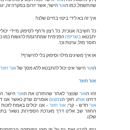
שהחשמל, כמו ה
אור
הישר, אשר יזרום במקרה זה, יגרו
איך זה בא לידי ביטוי בחיים שלנו?
כל חשיבה אנוכית, כל רצון ודחף לסיפוק מיידי יכול
יתבטאו
בשר
י
פה
הפנימית שמתרגמת לרגשות כמו כעס
חוסר מזל, עוינות וכו’.
אז איך משיגים מילוי וסיפוק בלי להישרף?
ה
אור
הישר אינו יכול להתבטא ללא מסך של
אור חוזר
אור חוזר
זהו ה
אור
שנוצר לאחר שהחזרנו את ה
אור
הישר. ה
דחינו
אות
ו. חוקי ה
צמצום
אומרים שרק כאשר אנו דו
אור
חדש – קרי,
אור חוזר
– אנו יכולים באמת לזכות ב
החוזר שב אלינו דרך מערכת הספירות, נשאר בתוכנ
שלנו.
ניתן להבין זאת גם על פי חוקי הפיסיקה הבסיסיי