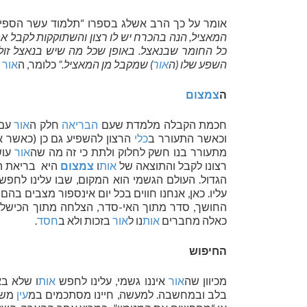
אומר על כך הרב אשלג בספרו “תלמוד עשר הספירו
המאציל, הנה בהכרח יש לו רצון והשתוקקות לקבל את
כל החומר שבנאצל. באופן שכל מה שיש בנאצל זולת
השפע שלו (ה
אור
) שמקבל מן המאציל.”
כלומר, ה
אור
ש
ה
צמצום
חכמת הקבלה מלמדת שעם
הבריאה
חלק ה
אור
עם 
וכאשר התעורר ב
כלי
הרצון להשפיע גם כן (כאשר א
מתעורר בנו חשק לחלוק ולתת כי זה מה שה
אור
עוש
רצונו לקבל והתוצאה של
אות
ו
צמצום
היא בריאת הע
הגדול. העולם הגשמי הוא המקום, שבו עלינו לחפש
עליו. כאן, אנחנו חווים בכל יום אינספור מצבים בהם
החושך, סדר מתוך האי-סדר, הצלחה מתוך הכישלון 
כאלה מחברים
אות
נו ל
אור
בזכות ולא ב
חסד
.
החיפוש
מכיוון שה
אור
איננו גשמי, עלינו לחפש
אות
ו שלא ב
בלב ובמחשבה. למעשה, חיינו מסתכמים במ
עין
משח