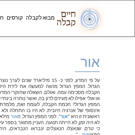
מבוא לקבלה
קורסים
חנ
אור
על פי המדע, לפני כ- 15 מיליארד שנ
הגדול. המפץ הגדול מהווה למעשה את לידת היק
הקבלה מסכימה עמה. ואולם, השאלה שחוקרי המדע 
או אולי אפילו לא מעיזים לדון בה, ואשר נותרה בינתי
המפץ הגדול? חכמת הקבלה, לעומת זאת, מלמדת 
אינסופי של אנרגיה חיובית. לא היו בו התחלה ולא
ראשונית זו היא “
אור
“. לפני המפץ הגדול, ה
אור
מילא 
לא היה זמן, לא הייתה תנועה. העניין מתואר בספר ע
כי טרם שנאצלו הנאצלים ונבראו הנבראים, הי
המצי
אות
… “.