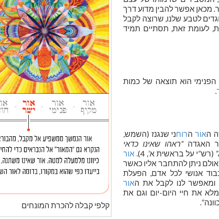
ר. מכאן אפשר להבין מדוע דרך
גדים לטבע שלנו, שרוצה לקבל
ות, לעומת זאת, תסתיים תמיד
פנימי הוא תוצאה של כמות
.
ה ה
אור
ה
רוח
ני שנגנז (השמש,
מר האגדה
“ראהו שאינו כדאי
(רש”י על בראשית א’, 4).
אור
ואולם ניתן להתחבר אליו כאשר
בוד אנושי לכל אדם, הפעלת
ומאפשר לנו לקבל את ה
אור
לא את חיי היום-יום וגם את
ונה”.
קלפי קבלה להכרת המונחים