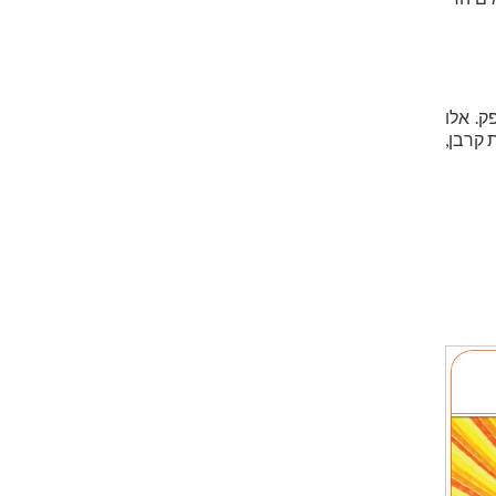
ק. אלו
 קרבן,