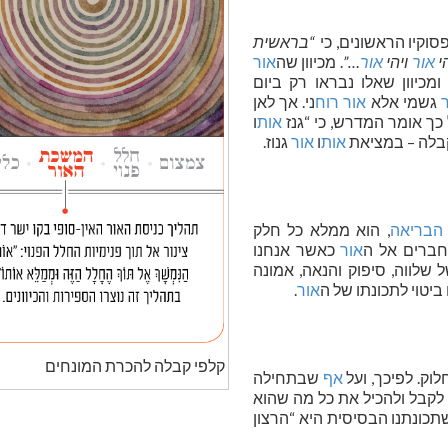
וקיו הראשונים, כי
“בראשית
י
אור
ויהי
אור
…”
. מכיוון שה
אור
כיוון שאלו נבראו רק ביום
גשמי אלא
אור
רוח
ני. אך לאן
 כך אומר המדרש, כי “גנז
אות
ו
קבלה – במציאת
אות
ו
אור
גנוז.
הבריאה
, הוא ממלא כל חלק
חברים אל ה
אור
כאשר אנחנו
שלווה, סיפוק והנאה, אמונה
ביטוי לתכונתו של ה
אור
.
קלפי קבלה להכרת המונחים
וק. לפיכך, ועל
אף
שבתחילה
 לקבל ולהכיל את כל מה שהוא
שתכונתנו הבסיסית היא “הרצון