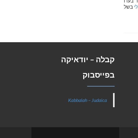
ר בעדו
י
בשל
קבלה – יודאיקה
בפייסבוק
Kabbalah – Judaica