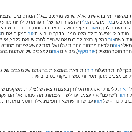
ו) מששת ימי בראשית, אלא שהוא מתעכב בגלל המחסומים שמציב
 התלבש ב
כלי
, מרגיש ה
כלי
רק הארה דקה שלו, הגורמת לו להיות מודע ל
ה. מעבר לכך, ה
אור
המקיף הוא גם הארה בטוחה, בחינת זה שהיא 
 מותיר לו אפשרות להימלט ממנו. בדרך זו יביא ה
אור
המקיף את ה
כ
ת. כשה
אור
המקיף רוצה להיכנס אנו עשויים להרגיש זאת כלחץ, אי-ש
שמאלץ
אות
נו לצאת מתחום הנוחות שלנו על-מנת להשיג יציבות מחודשת ו
חר החוסר המציק (
אור מקיף
), מביאים
אות
נו למצבים של השתנות בהם
ובכך לחוות התעלות
רוח
נית, וזאת באמצעות בריאתם של מצבים של גי
דות עם מצבים מתוך מסירות נפש ודביקות בטוב ובישר.
 ה
אור
. קליפות האנרגיות הללו הן בעצם תוצאה של צלקות, משקעים של 
ל ה
אור
ו”שרפנו” את עצמנו עד לשד העצמות. מה שנותר אלו הם עקב
זבת וכד’ – של
אות
ו ענן שחור שהשאיר הפיצוץ. אלה חוסמים את זרימ