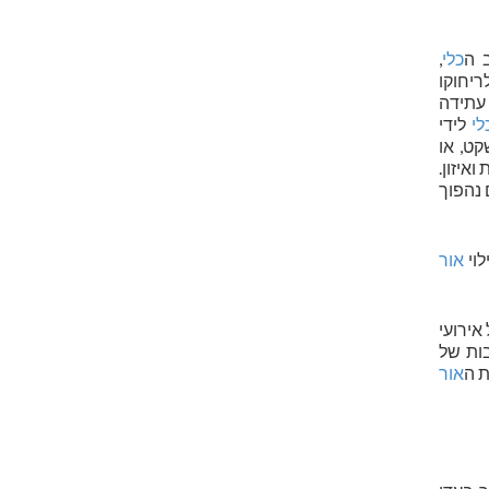
 ה
כלי
,
ריחוקו
עתידה
לי
לידי
קט, או
איזון.
 נהפוך
לוי
אור
אירועי
ות של
ת ה
אור