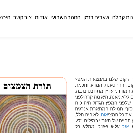
ות קבלה
שערים בזמן
הזוהר השבועי
אודות
צור קשר
היכנ
ים לערך נוצר היקום שלנו באמצעות המפץ
ום. זוהי טענת המדע וחכמת
המודרני עדיין מתחבטים בה,
ים ללא מענה, היא מה קרה לפני
שלפני המפץ הגדול היה כוח
 סוף. המילה המתארת אנרגיה
את כל המצי
אות
. לא היה חלל,
ץ החיים של האר”י במילים
“דע
ה
אור
עליון פשוט ממלא כל