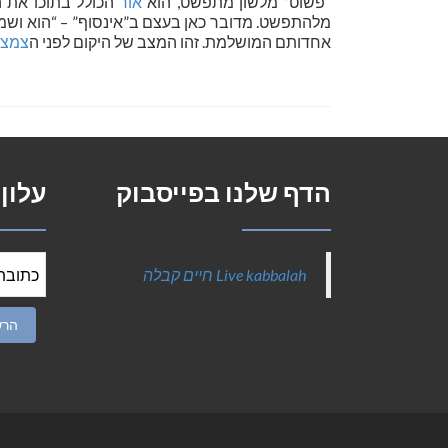
“פשוט” מלשון מתפשט, הוא
אור
הכולל בתוכו את ה
מלהתפשט. מדובר כאן בעצם ב”אינסוף” – “הוא ושמו 
אחדותם המושלמת. זהו המצב של היקום לפני ה
צמצו
הדף שלנו בפייסבוק
עלון
‎Live kabbalah חיים קבלה‎