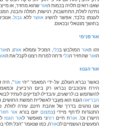
שאנו רואים תלויה בכמות ה
אור
שהוא מחזיר, או מייצ
נתינה לזולת, התחשבות, רגישות, חמלה והבנה, המנו
לעצמו בלבד, אפשר להשיג
אושר
ללא
גבול
. אנוכי
בחושך מנטאלי ובכאוס.
אור פנימי
זהו ה
אור
המולבש ב
כלי
, המכיל וממלא
אות
ו. ה
אור
ה
ה
אור
שהחזיר ה
כלי
ודחה למרות רצונו לקבל את ה
אור
אור הגנוז
כאשר נברא העולם, על-ידי המאמר “יהי
אור
”, היה ז
הירח והכוכבים נבראו רק ביום הרביעי), וכמא
להשתמש בו לרשעים, והבדילו לצדיקים לעתיד לבוא”
הבריאה
הגנוז הוא מֵעֶבֶר לאשליית חמשת החושים, 
אנו נוהגים בדרך של אהבת חינם, עזרה לזולת, כ
התנגדות לדחף מיידי (
צמצום
יזום בורא
אור חוזר
הישר) וכו’.
אור
ח חיים
רוח
ני מאפשר ל
אור הגנוז
למ
המעשים הגשמיים לכ
אור
ה, כמו שנאמר “הכל תלוי בכו