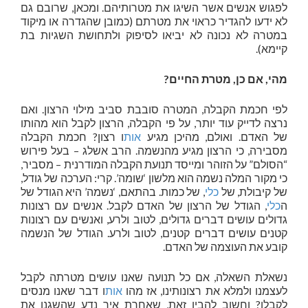
לפגוש אנשים אשר השיגו את מטרותיהם. ומכאן, שרובם גם
לא ידעו להגדיר כראוי את מטרתם (כמובן שהגדרה או מיקוד
במטרה לא נכונה לא יביאו לסיפוק ולתחושת השגיות בת
קיימא).
מהי, אם כן, מטרת החיים?
לפי חכמת הקבלה, המטרה סובבת סביב מילוי הרצון. ואם
נרצה לדייק עוד יותר, על פי הקבלה, הרצון לקבל הוא מהותו
של האדם. ואולם, מהיכן מגיע
אות
ו רצון? חכמת הקבלה
מסבירה, כי הרצון מגיע מהנשמה. הרב אשלג – בעל פירוש
“הסולם” על הזוהר ומייסד תנועת הקבלה המודרנית – מסביר,
כי מקור המלה נשמה הוא מלשון ‘שומה’. קרי: הערכה של גודל,
של קיבולת, של
כלי
, של כמות. בהתאם, ‘נשמה’ היא הגודל של
ה
כלי
, הגודל של הרצון של האדם לקבל. אנשים עם רצונות
גדולים עושים דברים גדולים, לטוב ולרע, ואנשים עם רצונות
קטנים עושים דברים קטנים, לטוב ולרע. הגודל של הנשמה
קובע את העוצמה של האדם.
נשאלת השאלה, אם כל תנועה שאנו עושים מטרתה לקבל
לעצמנו ולמלא את רצונותינו, אז מהו
אות
ו דבר שאנו מנסים
לקבלו? וחשוב להבין זאת, שאחרת איך נדע שהשגנו את