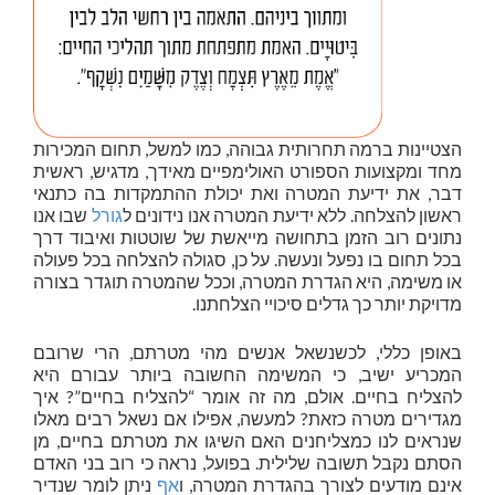
הצטיינות ברמה תחרותית גבוהה, כמו למשל, תחום המכירות
מחד ומקצועות הספורט האולימפיים מאידך, מדגיש, ראשית
דבר, את ידיעת המטרה ואת יכולת ההתמקדות בה כתנאי
ראשון להצלחה. ללא ידיעת המטרה אנו נידונים ל
גורל
שבו אנו
נתונים רוב הזמן בתחושה מייאשת של שוטטות ואיבוד דרך
בכל תחום בו נפעל ונעשה. על כן, סגולה להצלחה בכל פעולה
או משימה, היא הגדרת המטרה, וככל שהמטרה תוגדר בצורה
מדויקת יותר כך גדלים סיכויי הצלחתנו.
באופן כללי, לכשנשאל אנשים מהי מטרתם, הרי שרובם
המכריע ישיב, כי המשימה החשובה ביותר עבורם היא
להצליח בחיים. אולם, מה זה אומר “להצליח בחיים”? איך
מגדירים מטרה כזאת? למעשה, אפילו אם נשאל רבים מאלו
שנראים לנו כמצליחנים האם השיגו את מטרתם בחיים, מן
הסתם נקבל תשובה שלילית. בפועל, נראה כי רוב בני האדם
אינם מודעים לצורך בהגדרת המטרה, ו
אף
ניתן לומר שנדיר