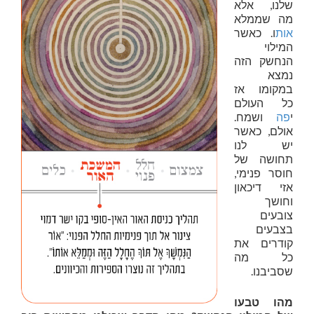
שלנו, אלא
מה שממלא
אות
ו. כאשר
המילוי
הנחשק הזה
נמצא
במקומו אז
כל העולם
י
פה
ושמח.
אולם, כאשר
יש לנו
תחושה של
חוסר פנימי,
אזי דיכאון
וחושך
צובעים
בצבעים
קודרים את
כל מה
שסביבנו.
מהו טבעו