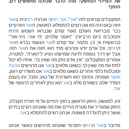
של המילוי הנחשק? מהו הדבר שכולנו מחפשים רוב
הזמן?
המקובלים קוראים לזה “
אור
”.
אור
רוח
ני. אנרגיה
רוח
נית. ב
אור
הזה ובאנרגיה הזו אנו רוצים להתמלא. למעשה, ה
אור
הזה קיים
כבר מבריאת העולם (ועוד קודם שנבראו השמש הירח
והכוכבים ביום הרביעי): “וַיֹּאמֶר אֱלֹהִים, יְהִי אוֹר; וַיְהִי-אוֹר”
(בראשית א’, 3). כלומר, עוד קודם ל
אור
הגשמי נברא ה
אור
ה
רוח
ני, וכל אדם יודע ומרגיש מתי הוא חווה את ה
אור
הזה.
אבל יש דרך נוספת לדעת שמישהו הגיע ל”הארה”, למטרה.
אומרים המקובלים: “אין אדם נותן מה שאין בו”. אתה לא יכול
לתת את מה שאין לך. כשאנו מלאים ב
אור
אנו מרגישים
אהבה
וסובלנות כלפי אחרים. כשאנו מלאים ב
אור
אנו משדרים רוגע,
אושר
ושמחה. וההפך הוא תשדורת של כאב וסבל. זהו בעצם
המדד שלנו. כשאדם מלא ב
אור
הוא נותן לאחרים הרגשה של
אור
.
זהו, למעשה, החוק הראשון בחוקי החיים על פי תורת הקבלה,
החוק שמגדיר את מטרת החיים ואת מה שאנחנו רוצים בחיים
ואשר ניתן להגדרה פשוטה: אנחנו רוצים להתמלא ב
אור
.
מדובר ב
אור
ה
רוח
ני-הפנימי שאנחנו מרגישים כאשר אנחנו