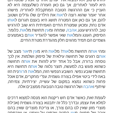
היא לעזור לאחרים, אך גם כאן העזרה כשלעצמה היא לא
העניין כי אם ההרגשה הטובה המתקבלת לאחריה. מישהו
אחר יאמר שהוא רוצה לר
אות
את הילדים שלו גדלים ושטוב
להם, אך גם כאן אם המטרה תושג היא בעצם תגרום ל
אות
ו
אדם נחת, ומכאן שמטרת החיים האמיתית היא שוב להרגיש
טוב. להרגיש עונג,
אהבה
, שמחה ומ
עין
תחושת מל
אות
. כלומר,
הסיפוק, העונג והמל
אות
שאי אפשר להגדיר
אות
ם באמצעים
גשמיים הם תמיד מהווים חלק מהגדרת מטרת החיים.
ומהי
אות
ה תחושת מל
אות
? מל
אות
היא מ
עין
תי
אור
מצב של
אות
ם רגעים של תחושה עילאית של סיפוק ושלמות. אין לכך
נוסחה ברורה, אבל כל אחד יודע לזהות את
אות
ה תחושה
כשהוא פוגש בה. למעשה, תוצר נלווה של
אות
ה תחושה היא
תחושת שובע נפשי. השובע הנפשי הזה, המל
אות
ה
רוח
נית הזו
באה לידי ביטוי אפילו בצורה גשמית. עפ”י מחקרים, אדם אוכל
פחות כשהוא נמצא במקום של עשייה, יצירתיות, צמיחה,
שיתוף ו
אהבה
ושל הרגשה טובה הנובעת ממצבים אלה.
לעומת זאת, כאשר אדם חש ריקנות הוא מנסה למצוא דרכים
למלא את עצמו, ובדרך כלל זה יתבטא בצורה גשמית (אכילת
מוצרי מזון שאין לנו בהם צורך, או צריכת מוצרים שאין בהם
צורך של ממש). מ
עין
התניה שכפינו על עצמנו, או שנכפתה