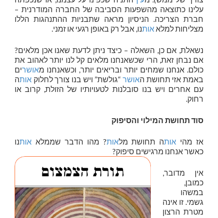
עלינו כתוצאה מהשפעות הסביבה של החברה המודרנית –
חברת הצריכה. הניסיון מראה שתבניות ההתנהגות הללו
מצליחות למלא
אות
נו, אבל רק באופן רגעי או זמני.
נשאלת, אם כן, השאלה – כיצד ניתן לדעת שאנו אכן מלאים?
אם נבחן זאת, הרי שכשאנחנו מלאים קל לנו יותר לאהוב את
כולם. אנחנו שמחים יותר ובריאים יותר, וכשאנחנו מ
אושר
ים
באמת אזי תחושת ה
אושר
“גולשת” ויש בנו צורך לחלוק
אות
ה
עם אחרים ויש בנו סובלנות לטעויותיו של הזולת, קרוב או
רחוק.
סוד תחושת המילוי והסיפוק
אז מהי
אות
ה תחושת מל
אות
? מהו הדבר שממלא
אות
נו
כאשר אנחנו מרגישים סיפוק?
אין מדובר,
כמובן,
במשהו
גשמי. זו אינה
מטרת הרצון