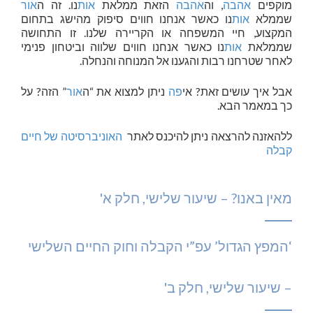
מוקפים
אהבה
, וה
אהבה
הזאת ממלאת
אות
נו. זה ה
אור
שממלא
אות
נו כאשר אנחנו חווים סיפוק מהישג בתחום
המקצוע, חיי המשפחה או הקריירה שלנו. זו התחושה
שממלאת
אות
נו כאשר אנחנו חווים שלווה וביטחון פנימי
לאחר שטרחנו רבות והגענו אל המנוחה והנחלה.
אבל איך עושים זאת? אי
פה
ניתן למצוא את “ה
אור
” הזה? על
כך במאמר הבא.
ללהאזנה להרצאה ניתן להיכנס לאתר
האוניברסיטה של חיים
קבלה
מאין באנו? – שיעור שלישי, חלק א'
‘המפץ הגדול’ עפ”י הקבלה וחוק החיים השלישי
– שיעור שלישי, חלק ב'