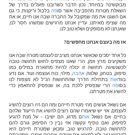
מבוקשינו? במיוחד, נכון הדבר כשרובנו פועלים בדרך של
השאלת מטרות מהסביבה אשר סו
פה
בלבול וריקנות, כי גם
אם השגנו את מה שמקובל על החברה שבה אנו חיים, או את
מה שציפו מאיתנו, עדיין אנחנו מרגישים שמשהו חסר לנו,
שאנחנו לא מסופקים ושלא טוב לנו.
אז מה בעצם אנחנו מחפשים?
כל אחד יסכים שכאשר אנחנו מציבים לעצמנו מטרה שבה אנו
משקיעים מרץ וזמן, הרי שאנו מצפים לחוש תחושה טובה
לכשנשיגה. תחושה זו יכולה להיות מתוארת במילים כמו
סיפוק, בטחון, שלווה,
אהבה
, מילוי, כוח ועוצמה ועוד. אם נדע
בווד
אות
בתחילת הדרך שהתחושות הנ”ל לא מצפות לנו
בסו
פה
הרי שנפסיק ללכת בה, או שנפסיק להתאמץ כדי
להשיג את מטרתנו.
אם נשאל אנשים מהי מטרת חייהם ומה הם היו רוצים להשיג
לעצמם, אזי יש שיאמרו שהם רוצים להשיג את הייעוד שלהם
בחיים. אם נשאל
אות
ם מדוע, הם ישיבו – על מנת להגיע
לסיפוק. ואם נוסיף ונקשה אזי נבין כי הסיפוק גורם להם
לתחושה טובה, להרגיש טוב, ומכאן שמטרת חייהם היא
להרגיש טוב ולא למצוא את ייעודם. אחרים יאמרו, שמטרתם