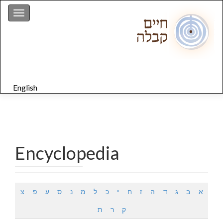
gation
English
Encyclopedia
א
ב
ג
ד
ה
ז
ח
י
כ
ל
מ
נ
ס
ע
פ
צ
ק
ר
ת