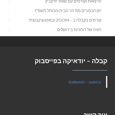
הרצאות וקורסים עם שאול יודקביץ
יום הכפורים מול הר הבית והכותל תשפ"ז
קורסים בקבלה ב – ZOOM ובמפגש קבוצתי
חוויה של רוחניות בירושלים
קבלה – יודאיקה בפייסבוק
Kabbalah – Judaica
צור קשר