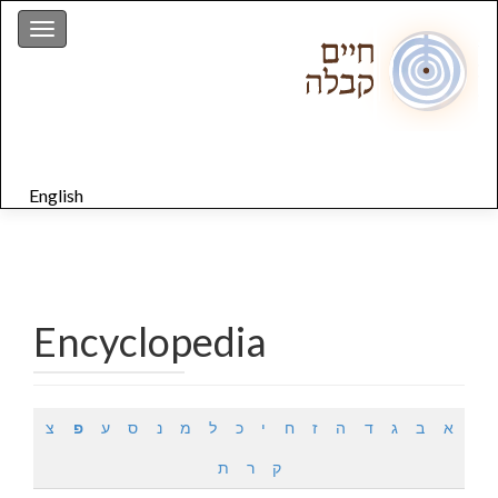
gation
English
Encyclopedia
א
ב
ג
ד
ה
ז
ח
י
כ
ל
מ
נ
ס
ע
פ
צ
ק
ר
ת