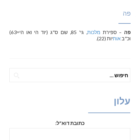
פה
פה
– ספירת
מלכות
, גי' 85, שם ס"ג (יוד הי ואו הי=63)
וכ"ב
אות
יות (22).
חיפוש:
עלון
כתובת דוא"ל: