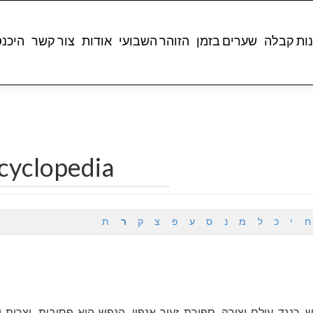
ות קבלה
שערים בזמן
הזוהר השבועי
אודות
צור קשר
היכנ
cyclopedia
ח
י
כ
ל
מ
נ
ס
ע
פ
צ
ק
ר
ת
כנגד עולם יצירה, ספירת זעיר אנפין. הנפש היא פסיבית, יצרית 