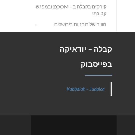
קורסים בקבלה ב – ZOOM ובמפגש
קבוצתי
חוויה של רוחניות בירושלים
קבלה – יודאיקה
בפייסבוק
Kabbalah – Judaica