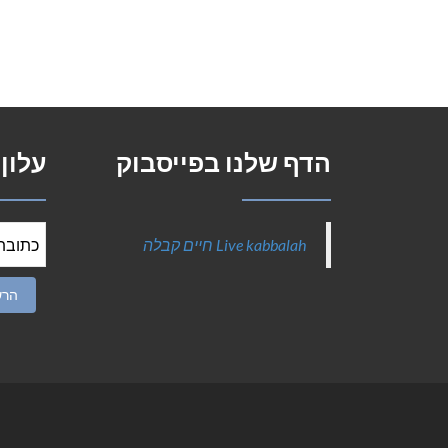
הדף שלנו בפייסבוק
עלון
‎Live kabbalah חיים קבלה‎