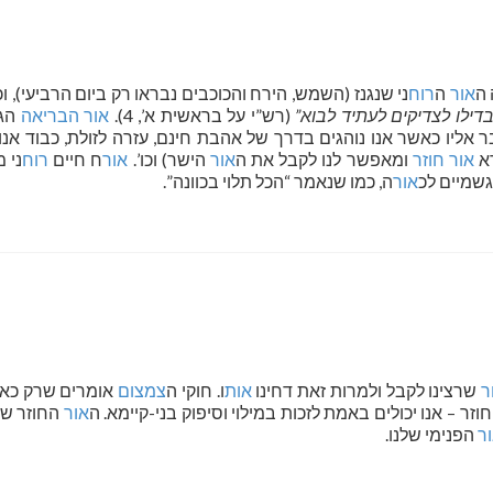
 ה
אור
ה
רוח
ני שנגנז (השמש, הירח והכוכבים נבראו רק ביום הרביעי), 
דילו לצדיקים לעתיד לבוא”
(רש”י על בראשית א’, 4).
אור
הבריאה
הגנ
 אליו כאשר אנו נוהגים בדרך של אהבת חינם, עזרה לזולת, כבוד אנו
רא
אור חוזר
ומאפשר לנו לקבל את ה
אור
הישר) וכו’.
אור
ח חיים
רוח
ני 
גשמיים לכ
אור
ה, כמו שנאמר “הכל תלוי בכוונה”.
ר
שרצינו לקבל ולמרות זאת דחינו
אות
ו. חוקי ה
צמצום
אומרים שרק כאש
וזר – אנו יכולים באמת לזכות במילוי וסיפוק בני-קיימא. ה
אור
החוזר שב
ר
הפנימי שלנו.