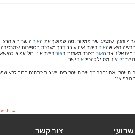
וף והנקי שמגיע ישר ממקורו. מה שמושך את ה
אור
הישר הוא הרצון 
בעיה היא שה
אור
הישר אינו עובר דרך מערכת הספירות שמרכיבה 
מים אלינו את ה
אור
בצורה מאוזנת. ה
אור
הישר אינו יכול, אפוא, להישא
ום שה
כלי
אינו מסוגל להכיל
אור
ישר.
 חשמלי. אם נחבר מכשיר חשמל ביתי ישירות לתחנת הכוח ללא שנאי
ם לפיצוץ.
Older posts
←
 שבועי
צור קשר