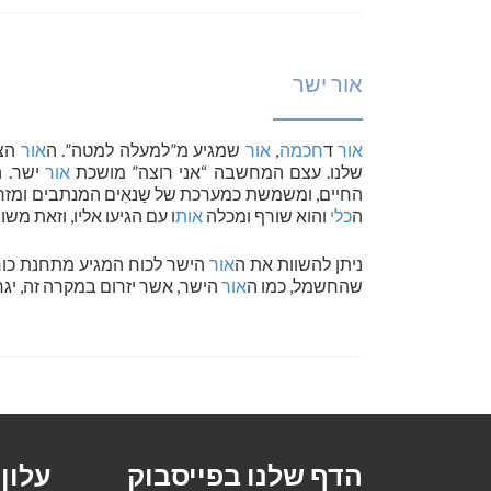
אור ישר
אור
ד
חכמה
,
אור
שמגיע מ”למעלה למטה”. ה
אור
הצר
שלנו. עצם המחשבה “אני רוצה” מושכת
אור
ישר. ה
החיים, ומשמשת כמערכת של שַנאִים המנתבים ומזרי
ה
כלי
והוא שורף ומכלה
אות
ו עם הגיעו אליו, וזאת מש
ניתן להשוות את ה
אור
הישר לכוח המגיע מתחנת כוח
שהחשמל, כמו ה
אור
הישר, אשר יזרום במקרה זה, יגרו
הדף שלנו בפייסבוק
עלון