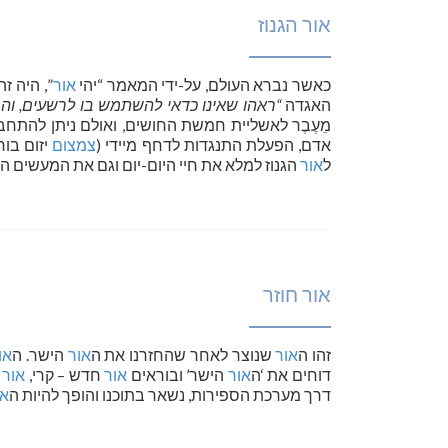
אור הגנוז
כאשר נברא העולם, על-ידי המאמר “יהי
אור
”, היה זה
האגדה
“ראהו שאינו כדאי להשתמש בו לרשעים, והב
מֵעֶבֶר לאשליית חמשת החושים, ואולם ניתן להתחבר
אדם, הפעלת התנגדות לדחף מיידי (
צמצום
יזום בו
ל
אור
הגנוז למלא את חיי היום-יום וגם את המעשים ה
אור חוזר
זהו ה
אור
שנוצר לאחר שהחזרנו את ה
אור
הישר. ה
או
דוחים את ‘ה
אור
הישר’ ובוראים
אור
חדש – קרי,
אור
ח
דרך מערכת הספירות, נשאר בתוכנו והופך להיות ה
או