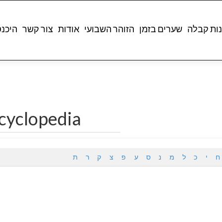
ות קבלה
שערים בזמן
הזוהר השבועי
אודות
צור קשר
היכנ
cyclopedia
ח
י
כ
ל
מ
נ
ס
ע
פ
צ
ק
ר
ת