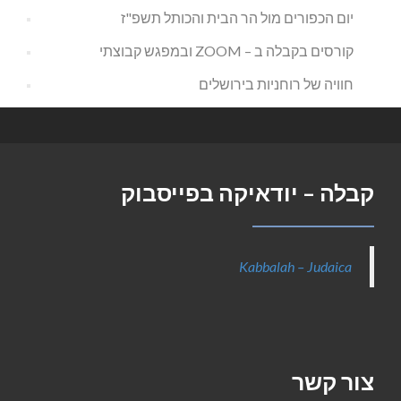
יום הכפורים מול הר הבית והכותל תשפ"ז
קורסים בקבלה ב – ZOOM ובמפגש קבוצתי
חוויה של רוחניות בירושלים
קבלה – יודאיקה בפייסבוק
Kabbalah – Judaica
צור קשר