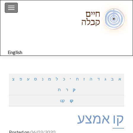
gation
English
א
ב
ג
ד
ה
ז
ח
י
כ
ל
מ
נ
ס
ע
פ
צ
ק
ר
ת
קו
קט
קו אמצע
Posted on
06/03/2020