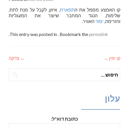
קו האמצע מסמל את ה
תפארת
,
איזון
, לקבל על מנת לתת,
שלימות, הנגד המחבר שיוצר את המעגליות
והזרימה,
יסוד
האוויר.
.
This entry was posted in . Bookmark the
permalink
קו ימין
→
←
צדקה
ניווט
חיפוש:
עלון
כתובת דוא"ל: