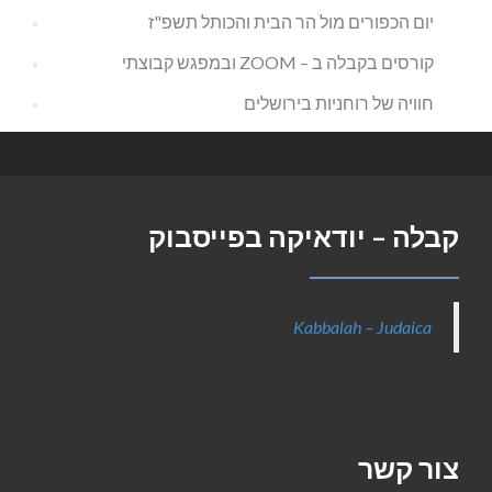
יום הכפורים מול הר הבית והכותל תשפ"ז
קורסים בקבלה ב – ZOOM ובמפגש קבוצתי
חוויה של רוחניות בירושלים
קבלה – יודאיקה בפייסבוק
Kabbalah – Judaica
צור קשר