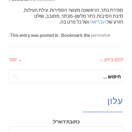
ספירת
כתר
, הראשונה מעשר הספירות, עילת העילות,
סיבת הסיבות.
כתר
מלשון-מ
כתר
, מסובב, שולט
הזרע של
הבריאה
ושל כל פרט בה.
.
This entry was posted in . Bookmark the
permalink
לחם ביזיון
→
←
יסוד
ניווט
חיפוש:
עלון
כתובת דוא"ל: