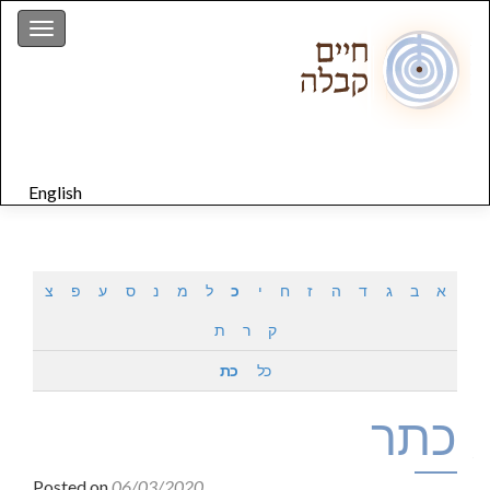
gation
English
א
ב
ג
ד
ה
ז
ח
י
כ
ל
מ
נ
ס
ע
פ
צ
ק
ר
ת
כל
כת
כתר
Posted on
06/03/2020