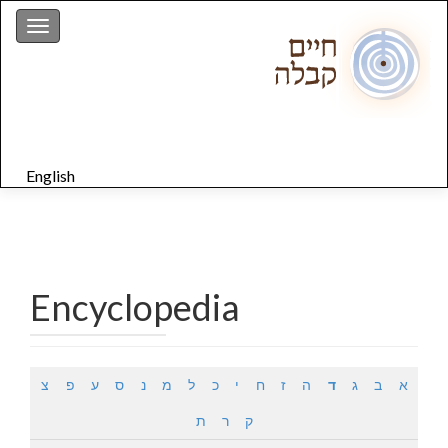
gation
English
Encyclopedia
א
ב
ג
ד
ה
ז
ח
י
כ
ל
מ
נ
ס
ע
פ
צ
ק
ר
ת