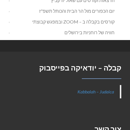
הרצאות וקורסים עם שאול יודקביץ
יום הכפורים מול הר הבית והכותל תשפ"ז
קורסים בקבלה ב – ZOOM ובמפגש קבוצתי
חוויה של רוחניות בירושלים
קבלה – יודאיקה בפייסבוק
Kabbalah – Judaica
צור קשר