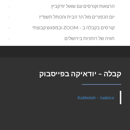
הרצאות וקורסים עם שאול יודקביץ
יום הכפורים מול הר הבית והכותל תשפ"ז
קורסים בקבלה ב – ZOOM ובמפגש קבוצתי
חוויה של רוחניות בירושלים
קבלה – יודאיקה בפייסבוק
Kabbalah – Judaica