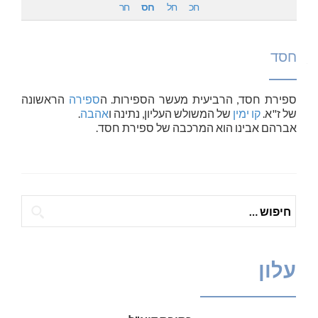
חכ
חל
חס
חר
חסד
ספירת
חסד
, הרביעית מעשר הספירות. ה
ספירה
הראשונה
של ז"א.
קו ימין
של המשולש העליון, נתינה ו
אהבה
.
אברהם אבינו הוא המרכבה של ספירת
חסד
.
חיפוש:
עלון