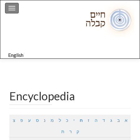
gation
English
Encyclopedia
א
ב
ג
ד
ה
ז
ח
י
כ
ל
מ
נ
ס
ע
פ
צ
ק
ר
ת