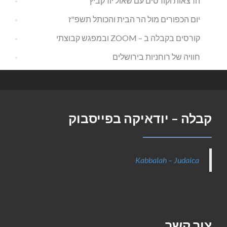
הרצאות וקורסים עם שאול יודקביץ
יום הכפורים מול הר הבית והכותל תשפ"ז
קורסים בקבלה ב – ZOOM ובמפגש קבוצתי
חוויה של רוחניות בירושלים
קבלה – יודאיקה בפייסבוק
Kabbalah – Judaica
צור קשר