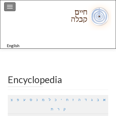
gation
English
Encyclopedia
א
ב
ג
ד
ה
ז
ח
י
כ
ל
מ
נ
ס
ע
פ
צ
ק
ר
ת