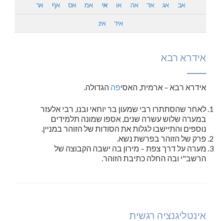
אב
אג
אד
אה
או
אי
אמ
אס
אף
אר
איד
אינ
אידרא רבא
אידרא רבא – ארמית, האסי
פה
הגדולה.
לאחר שהסתתרו רבי שמעון בר יוחאי ובנו, רבי אלעזר
במערה שלוש עשרה שנים, אספו שמונה תלמידים
נוספים והתיישבו לגלות את הסודות של הזוהר במניין.
פרק של הזוהר בפרשת נשא.
מערה על דרך צפת – מירון בה ישבה הקבוצה של
הרשב"י ובה החלה כתיבת הזוהר.
אינטליגנציה רגשית