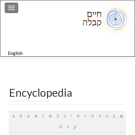
gation
English
Encyclopedia
א
ב
ג
ד
ה
ז
ח
י
כ
ל
מ
נ
ס
ע
פ
צ
ק
ר
ת