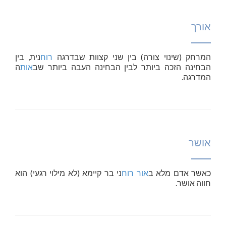
אורך
המרחק (שינוי צורה) בין שני קצוות שבדרגה
רוח
נית, בין
הבחינה הזכה ביותר לבין הבחינה העבה ביותר שב
אות
ה
המדרגה.
אושר
כאשר אדם מלא ב
אור
רוח
ני בר קיימא (לא מילוי רגעי) הוא
חווה אושר.