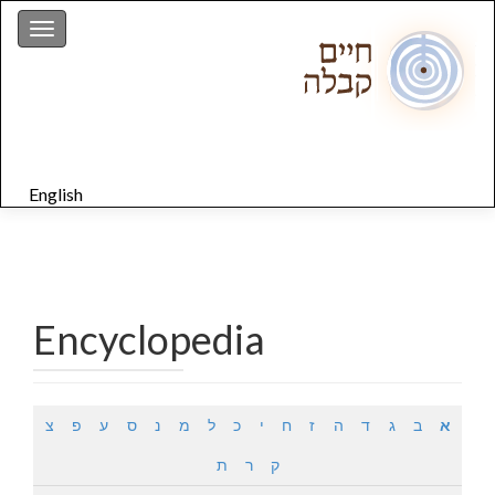
gation
English
Encyclopedia
א
ב
ג
ד
ה
ז
ח
י
כ
ל
מ
נ
ס
ע
פ
צ
ק
ר
ת