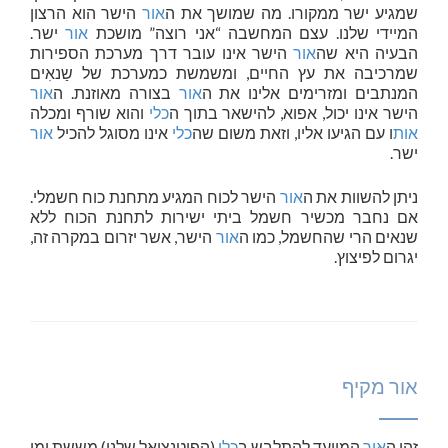
שמגיע ישר ממקורו. מה שמושך את ה
אור
הישר הוא הרצון
המיידי שלנו. עצם המחשבה “אני רוצה” מושכת
אור
ישר.
הבעיה היא שה
אור
הישר אינו עובר דרך מערכת הספירות
שמרכיבה את עץ החיים, ומשמשת כמערכת של שַנאִים
המנתבים ומזרימים אלינו את ה
אור
בצורה מאוזנת. ה
אור
הישר אינו יכול, אפוא, להישאר בתוך ה
כלי
והוא שורף ומכלה
אות
ו עם הגיעו אליו, וזאת משום שה
כלי
אינו מסוגל להכיל
אור
ישר.
ניתן להשוות את ה
אור
הישר לכוח המגיע מתחנת כוח חשמלי.
אם נחבר מכשיר חשמל ביתי ישירות לתחנת הכוח ללא
שנאים הרי שהחשמל, כמו ה
אור
הישר, אשר יזרום במקרה זה,
יגרום לפיצוץ.
אור מקיף
זהו ה
אור
המיועד להתלבש ב
כלי
(הפוטנציאל שלנו) מששת ימי