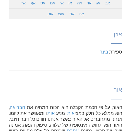
אב
אג
אד
אה
או
אי
אמ
אס
אף
אר
אוז
אור
אוש
אות
ניווט
אוזן
ספירת
בינה
אור
האור, על פי חכמת הקבלה הוא הכוח המחיה את
הבריאה
,
הוא ממלא כל חלק במצי
אות
, מניע
אות
ו ומאפשר את קיומו.
אנחנו מתחברים אל האור כאשר אנחנו חווים כל דבר חיובי.
האור הוא תחושה אינסופית של שלווה, סיפוק והנאה, אמונה
ושביעות הרצון, נתינה,
אהבה
ושמחה. כל אלה מהווים ביטוי