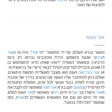
לתכונתו של האור.
אור הגנוז
כאשר נברא העולם, על-ידי המאמר “יהי
אור
”, היה זה ה
אור
ה
רוח
ני שנגנז (השמש, הירח והכוכבים נבראו רק ביום
הרביעי), וכמאמר האגדה
“ראהו שאינו כדאי להשתמש בו
לרשעים, והבדילו לצדיקים לעתיד לבוא”
(רש”י על בראשית א’,
4).
אור
הבריאה
הגנוז הוא מֵעֶבֶר לאשליית חמשת החושים,
ואולם ניתן להתחבר אליו כאשר אנו נוהגים בדרך של אהבת
חינם, עזרה לזולת, כבוד אנושי לכל אדם, הפעלת התנגדות
לדחף מיידי (
צמצום
יזום בורא
אור חוזר
ומאפשר לנו לקבל את
ה
אור
הישר) וכו’.
אור
ח חיים
רוח
ני מאפשר ל
אור
הגנוז למלא
את חיי היום-יום וגם את המעשים הגשמיים לכ
אור
ה, כמו
שנאמר “הכל תלוי בכוונה”.