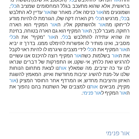
בראשית, אלא שהוא מתעכב בגלל המחסומים שמציב ה
כלי
,
ושמונעים מה
אור
כניסה אליו. מאחר שה
אור
עדיין לא התלבש
ב
כלי
, מרגיש ה
כלי
רק הארה דקה שלו, הגורמת לו להיות מודע
לריחוקו מה
אור
ולהשתוקק אליו. ה
אור
המקיף הוא הארה
רחוקה. מעבר לכך, ה
אור
המקיף הוא גם הארה בטוחה, בחינת
זה שהיא עתידה להתלבש ב
כלי
. ה
אור
“מקיף” את ה
כלי
מסביב, ואינו מותיר לו אפשרות להימלט ממנו. בדרך זו יביא
ה
אור
המקיף את ה
כלי
לידי מצבים שיגרמו לו להיות ראוי לקבל
את ה
אור
בשלמות. כשה
אור
המקיף רוצה להיכנס אנו עשויים
להרגיש זאת כלחץ, אי-שקט, או התפרקות של דברים שנראו
לנו עד כה יציבים, מה שמאלץ
אות
נו לצאת מתחום הנוחות
שלנו על-מנת להשיג יציבות מחודשת ואיזון. המאמץ להשגת
האיזון והיציבות מחדש, או המרדף אחר החוסר המציק (
אור
מקיף), מביאים
אות
נו למצבים של השתנות בהם נהפוך את
ה
אור
המקיף ל
אור פנימי
.
אור פנימי