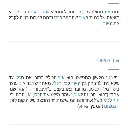
זהו ה
אור
המולבש ב
כלי
, המכיל וממלא
אות
ו. ה
אור
הפנימי הוא
תוצאה של כמות ה
אור
שהחזיר ה
כלי
ודחה למרות רצונו לקבל
את ה
אור
.
אור פשוט
“פשוט” מלשון מתפשט, הוא
אור
הכולל בתוכו את ה
כלי
עד
שלא ניתן להבחין בין ה
אור
לבין ה
כלי
, מאחר שדבר אינו עוצר
בעדו מלהתפשט. מדובר כאן בעצם ב”אינסוף” – “הוא ושמו
אחד” (“הוא” הכוונה ל
אור
, “שמו” מייצג את ה
כלי
) ואין הבחן בין
אור
ל
כלי
בשל אחדותם המושלמת. זהו המצב של היקום לפני
ה
צמצום
(המפץ הגדול).