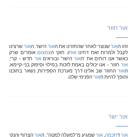
אור חוזר
זהו ה
אור
שנוצר לאחר שהחזרנו את ה
אור
הישר. ה
אור
שרצינו
לקבל ולמרות זאת דחינו
אות
ו. חוקי ה
צמצום
אומרים שרק
כאשר אנו דוחים את ‘ה
אור
הישר’ ובוראים
אור
חדש – קרי,
אור
חוזר – אנו יכולים באמת לזכות במילוי וסיפוק בני-קיימא.
ה
אור
החוזר שב אלינו דרך מערכת הספירות, נשאר בתוכנו
והופך להיות ה
אור
הפנימי שלנו.
אור ישר
אור
ד
חכמה
,
אור
שמגיע מ”למעלה למטה”. ה
אור
הצרוף והנקי