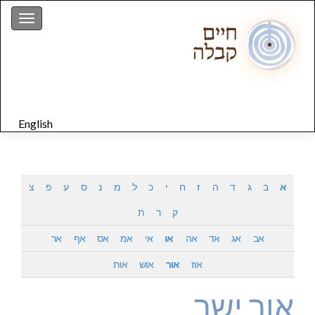
gation
English
א
ב
ג
ד
ה
ז
ח
י
כ
ל
מ
נ
ס
ע
פ
צ
ק
ר
ת
אב
אג
אד
אה
או
אי
אמ
אס
אף
אר
אוז
אור
אוש
אות
אור ישר