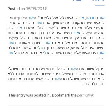
Posted on
09/05/2019
אור
ד
חכמה
,
אור
שמגיע מ”למעלה למטה”. ה
אור
הצרוף והנקי
שמגיע ישר ממקורו. מה שמושך את ה
אור
הישר הוא הרצון
המיידי שלנו. עצם המחשבה “אני רוצה” מושכת
אור
ישר.
הבעיה היא שה
אור
הישר אינו עובר דרך מערכת הספירות
שמרכיבה את עץ החיים, ומשמשת כמערכת של שַנאִים
המנתבים ומזרימים אלינו את ה
אור
בצורה מאוזנת. ה
אור
הישר אינו יכול, אפוא, להישאר בתוך ה
כלי
והוא שורף ומכלה
אות
ו עם הגיעו אליו, וזאת משום שה
כלי
אינו מסוגל להכיל
אור
ישר.
ניתן להשוות את ה
אור
הישר לכוח המגיע מתחנת כוח חשמלי.
אם נחבר מכשיר חשמל ביתי ישירות לתחנת הכוח ללא
שנאים הרי שהחשמל, כמו ה
אור
הישר, אשר יזרום במקרה זה,
יגרום לפיצוץ.
.
This entry was posted in . Bookmark the
permalink