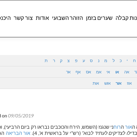
ות קבלה
שערים בזמן
הזוהר השבועי
אודות
צור קשר
היכנ
ח
י
כ
ל
מ
נ
ס
ע
פ
צ
ק
ר
ת
ד
אה
או
אי
אמ
אס
אף
אר
אוז
אור
אוש
אות
d on
09/05/2019
 ה
אור
ה
רוח
ני שנגנז (השמש, הירח והכוכבים נבראו רק ביום הרביעי), 
דילו לצדיקים לעתיד לבוא”
(רש”י על בראשית א’, 4).
אור
הבריאה
הגנ