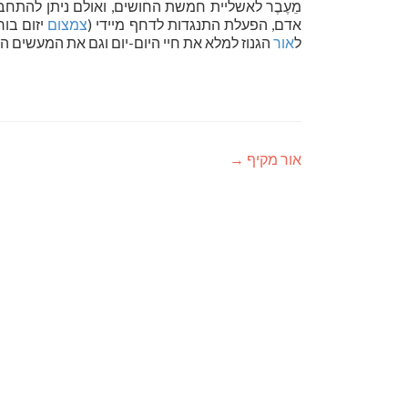
מֵעֶבֶר לאשליית חמשת החושים, ואולם ניתן להתחבר
אדם, הפעלת התנגדות לדחף מיידי (
צמצום
יזום בו
ל
אור
הגנוז למלא את חיי היום-יום וגם את המעשים ה
אור מקיף
→
ניווט