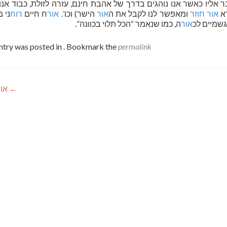
 אליו כאשר אנו נוהגים בדרך של אהבת חינם, עזרה לזולת, כבוד אנו
רא
אור חוזר
ומאפשר לנו לקבל את ה
אור
הישר) וכו’.
אור
ח חיים
רוח
ני 
גשמיים לכ
אור
ה, כמו שנאמר “הכל תלוי בכוונה”.
ntry was posted in . Bookmark the
permalink
←
אור