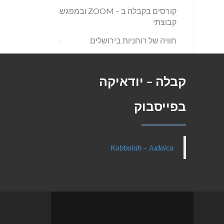
קורסים בקבלה ב – ZOOM ובמפגש
קבוצתי
חוויה של רוחניות בירושלים
קבלה – יודאיקה
בפייסבוק
Kabbalah – Judaica