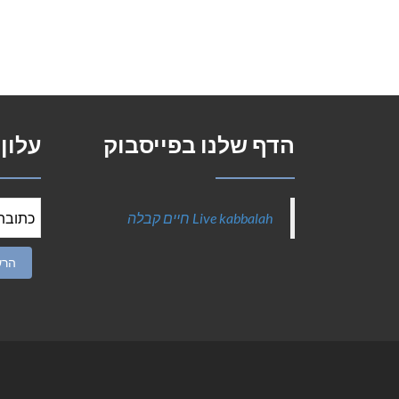
הדף שלנו בפייסבוק
עלון
‎Live kabbalah חיים קבלה‎