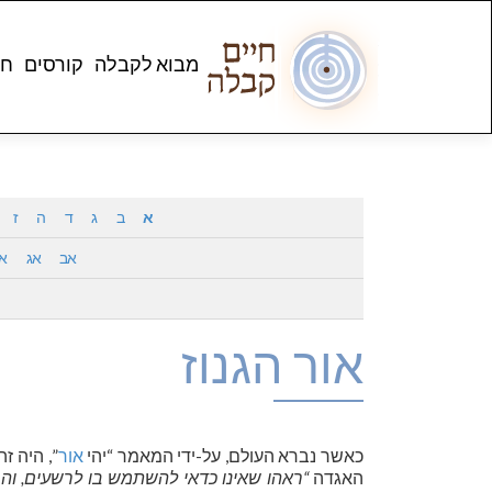
מבוא לקבלה
קורסים
חנ
א
ב
ג
ד
ה
ז
אב
אג
א
אור הגנוז
כאשר נברא העולם, על-ידי המאמר “יהי
אור
”, היה זה
האגדה
“ראהו שאינו כדאי להשתמש בו לרשעים, והב