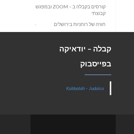
קורסים בקבלה ב – ZOOM ובמפגש
קבוצתי
חוויה של רוחניות בירושלים
קבלה – יודאיקה
בפייסבוק
Kabbalah – Judaica