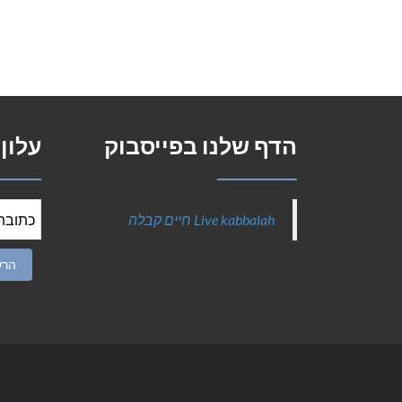
הדף שלנו בפייסבוק
עלון
‎Live kabbalah חיים קבלה‎