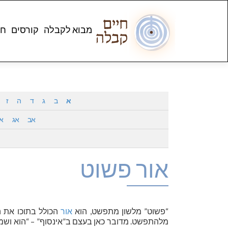
מבוא לקבלה
קורסים
חנ
א
ב
ג
ד
ה
ז
אב
אג
א
אור פשוט
“פשוט” מלשון מתפשט, הוא
אור
הכולל בתוכו את ה
מלהתפשט. מדובר כאן בעצם ב”אינסוף” – “הוא ושמו 