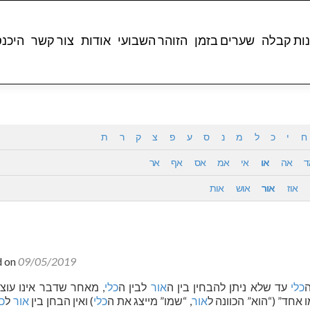
ות קבלה
שערים בזמן
הזוהר השבועי
אודות
צור קשר
היכנ
ח
י
כ
ל
מ
נ
ס
ע
פ
צ
ק
ר
ת
ד
אה
או
אי
אמ
אס
אף
אר
אוז
אור
אוש
אות
d on
09/05/2019
כלי
עד שלא ניתן להבחין בין ה
אור
לבין ה
כלי
, מאחר שדבר אינו עוצ
אחד” (“הוא” הכוונה ל
אור
, “שמו” מייצג את ה
כלי
) ואין הבחן בין
אור
ל
כל